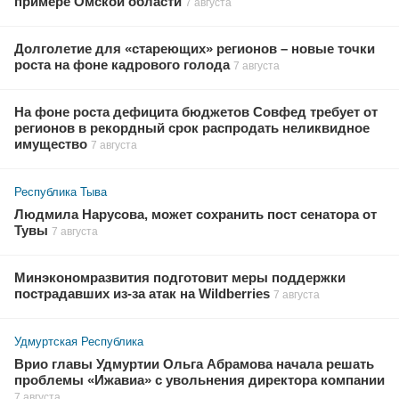
примере Омской области
7 августа
Долголетие для «стареющих» регионов – новые точки
роста на фоне кадрового голода
7 августа
На фоне роста дефицита бюджетов Совфед требует от
регионов в рекордный срок распродать неликвидное
имущество
7 августа
Республика Тыва
Людмила Нарусова, может сохранить пост сенатора от
Тувы
7 августа
Минэкономразвития подготовит меры поддержки
пострадавших из-за атак на Wildberries
7 августа
Удмуртская Республика
Врио главы Удмуртии Ольга Абрамова начала решать
проблемы «Ижавиа» с увольнения директора компании
7 августа