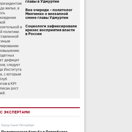
главы в Удмуртии
президентом
да жилья, в
Вне очереди – политолог
ось
Минченко о внезапной
схождение
смене главы Удмуртии
кой
Социологи зафиксировали
роительной и
кризис восприятия власти
й политики.
в России
ставленной
тиным
улированию
 повышению
годетных
ет дефицит
ров, следует
да Института
а, с которым
Клуб
этом в KPI
аписан рост
лей.
С ЭКСПЕРТАМИ
Город Санкт-Петербург
Политическая борьба в Петербурге