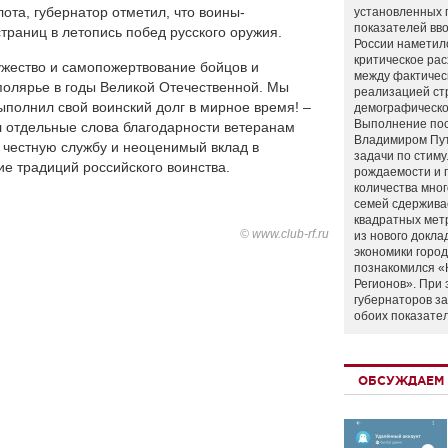
та, губернатор отметил, что воины-
установленных 
показателей вво
раниц в летопись побед русского оружия.
России наметил
критическое ра
ужество и самопожертвование бойцов и
между фактичес
олярье в годы Великой Отечественной. Мы
реализацией ст
выполнил свой воинский долг в мирное время! –
демографическо
Выполнение по
л отдельные слова благодарности ветеранам
Владимиром Пу
 честную службу и неоценимый вклад в
задачи по стим
е традиций российского воинства.
рождаемости и
количества мно
семей сдержива
квадратных мет
© www.club-rf.ru
из нового докла
экономики город
познакомился «
Регионов». При 
губернаторов з
обоих показате
ОБСУЖДАЕМ 