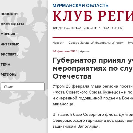
МУРМАНСКАЯ ОБЛАСТЬ
НОВОСТИ
ОБСУЖДАЕМ
МНЕНИЯ
Новости
Северо-Западный федеральный округ
Мур
ИНТЕРВЬЮ
24 февраля 2010
| Архив
ЭКСПЕРТЫ
Губернатор принял у
ТЕМА
мероприятиях по сл
Отечества
РЕГИОНЫ
Утром 23 февраля глава региона посет
Флота Советского Союза Кузнецов» и по
и очередной годовщиной подъема Военн
авианосце.
В главной базе Северного флота Дмитри
Североморского гарнизона возложил ве
защитникам Заполярья.