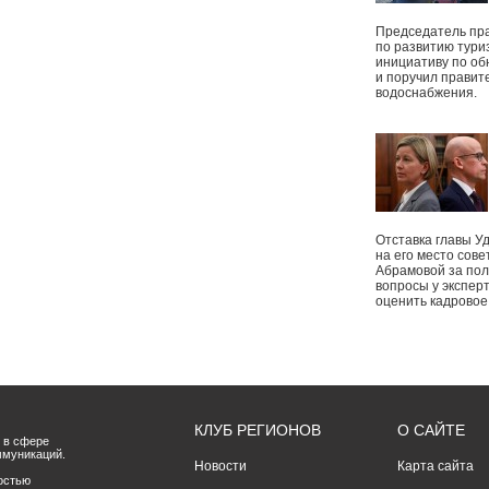
Председатель пр
по развитию тури
инициативу по о
и поручил правит
водоснабжения.
Отставка главы У
на его место сове
Абрамовой за пол
вопросы у экспер
оценить кадрово
КЛУБ РЕГИОНОВ
О САЙТЕ
 в сфере
ммуникаций.
Новости
Карта сайта
остью