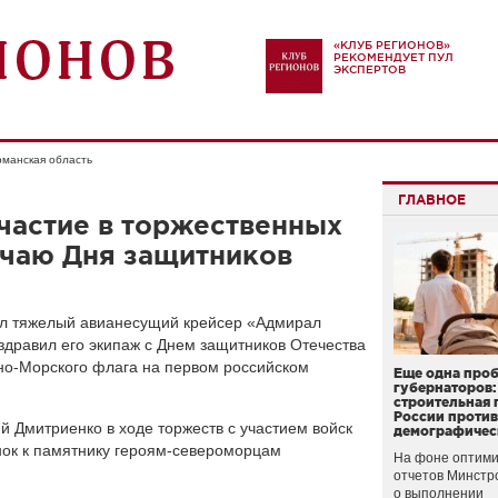
«КЛУБ РЕГИОНОВ»
РЕКОМЕНДУЕТ ПУЛ
ЭКСПЕРТОВ
манская область
ГЛАВНОЕ
частие в торжественных
учаю Дня защитников
ил тяжелый авианесущий крейсер «Адмирал
здравил его экипаж с Днем защитников Отечества
о-Морского флага на первом российском
Еще одна про
губернаторов:
строительная 
России проти
й Дмитриенко в ходе торжеств с участием войск
демографичес
нок к памятнику героям-североморцам
На фоне оптими
отчетов Минстр
о выполнении