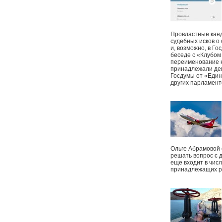
Провластные канд
судебных исков о
и, возможно, в Г
беседе с «Клубом
переименование к
принадлежали деп
Госдумы от «Един
других парламент
Ольге Абрамовой
решать вопрос с 
еще входит в чис
принадлежащих р