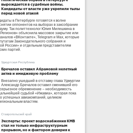
вырождается в судебные войны.
Кандидаты от власти уже укрепили тылы
перед новой атакой
идаты в Петербурге готовятся к волне
 снятии оппонентов на выборах в заксобрание
осдуму. Так политтехнолог Юлия Милешкина в
 Регионов» объяснила массовое закрытие или
аналов «ВКонтакте», Telegram и Max, которые
утатам Законодательного собрания и
ой России» и отдельным представителям
ских партий.
Удмуртская Республика
Бречалов оставил Абрамовой нелетный
актив и имиджевую проблему
Внезапно ушедший в отставку глава Удмуртии
Александр Бречалов оставил сменившей его
 серьезное обременение – необходимость
дальнейшей судьбой «Ижавиа», которая пока
ло успешных авиакомпаний, целиком
егиональным властям.
Ставропольский край
Эксперты: проект водоснабжения КМВ
стал не только инфраструктурным
прорывом, но и фактором доверия к