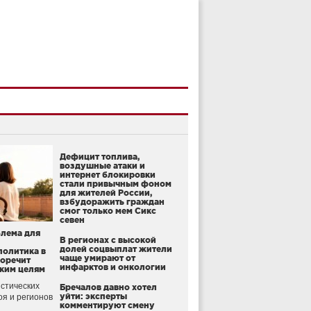
Дефицит топлива,
воздушные атаки и
интернет блокировки
стали привычным фоном
для жителей России,
взбудоражить граждан
смог только мем Сикс
севен
блема для
В регионах с высокой
долей соцвыплат жители
политика в
чаще умирают от
воречит
инфарктов и онкологии
ким целям
стических
Бречалов давно хотел
уйти: эксперты
оя и регионов
комментируют смену