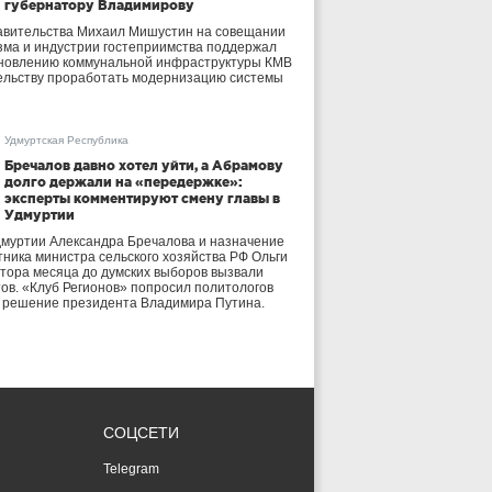
губернатору Владимирову
авительства Михаил Мишустин на совещании
зма и индустрии гостеприимства поддержал
бновлению коммунальной инфраструктуры КМВ
ельству проработать модернизацию системы
Удмуртская Республика
Бречалов давно хотел уйти, а Абрамову
долго держали на «передержке»:
эксперты комментируют смену главы в
Удмуртии
дмуртии Александра Бречалова и назначение
тника министра сельского хозяйства РФ Ольги
тора месяца до думских выборов вызвали
тов. «Клуб Регионов» попросил политологов
е решение президента Владимира Путина.
СОЦСЕТИ
Telegram