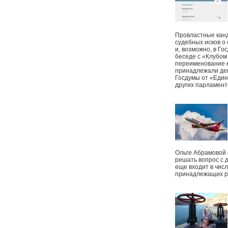
Провластные канд
судебных исков о
и, возможно, в Г
беседе с «Клубом
переименование к
принадлежали деп
Госдумы от «Един
других парламент
Ольге Абрамовой
решать вопрос с 
еще входит в чис
принадлежащих р