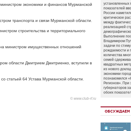
установленных 
 министром экономики и финансов Мурманской
показателей вво
России наметил
критическое ра
стром транспорта и связи Мурманской области.
между фактичес
реализацией ст
нистром строительства и территориального
демографическо
Выполнение по
Владимиром Пу
задачи по стим
ена министром имущественных отношений
рождаемости и
количества мно
семей сдержива
ром области Дмитрием Дмитриенко, вступили в
квадратных мет
из нового докла
экономики город
познакомился «
 со статьей 64 Устава Мурманской области.
Регионов». При 
губернаторов з
обоих показате
© www.club-rf.ru
ОБСУЖДАЕМ 