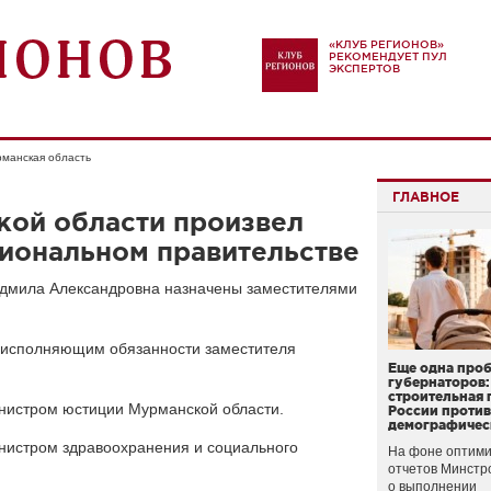
«КЛУБ РЕГИОНОВ»
РЕКОМЕНДУЕТ ПУЛ
ЭКСПЕРТОВ
манская область
ГЛАВНОЕ
кой области произвел
гиональном правительстве
юдмила Александровна назначены заместителями
 исполняющим обязанности заместителя
Еще одна про
губернаторов:
строительная 
нистром юстиции Мурманской области.
России проти
демографичес
нистром здравоохранения и социального
На фоне оптими
отчетов Минстр
о выполнении