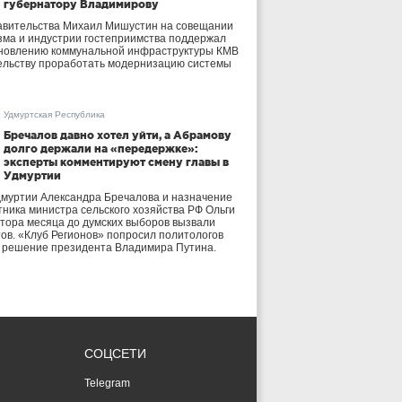
губернатору Владимирову
авительства Михаил Мишустин на совещании
зма и индустрии гостеприимства поддержал
бновлению коммунальной инфраструктуры КМВ
ельству проработать модернизацию системы
Удмуртская Республика
Бречалов давно хотел уйти, а Абрамову
долго держали на «передержке»:
эксперты комментируют смену главы в
Удмуртии
дмуртии Александра Бречалова и назначение
тника министра сельского хозяйства РФ Ольги
тора месяца до думских выборов вызвали
тов. «Клуб Регионов» попросил политологов
е решение президента Владимира Путина.
СОЦСЕТИ
Telegram