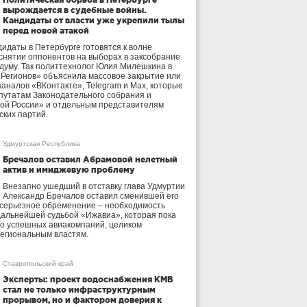
вырождается в судебные войны.
Кандидаты от власти уже укрепили тылы
перед новой атакой
идаты в Петербурге готовятся к волне
 снятии оппонентов на выборах в заксобрание
осдуму. Так политтехнолог Юлия Милешкина в
 Регионов» объяснила массовое закрытие или
аналов «ВКонтакте», Telegram и Max, которые
утатам Законодательного собрания и
ой России» и отдельным представителям
ских партий.
Удмуртская Республика
Бречалов оставил Абрамовой нелетный
актив и имиджевую проблему
Внезапно ушедший в отставку глава Удмуртии
Александр Бречалов оставил сменившей его
 серьезное обременение – необходимость
дальнейшей судьбой «Ижавиа», которая пока
ло успешных авиакомпаний, целиком
егиональным властям.
Ставропольский край
Эксперты: проект водоснабжения КМВ
стал не только инфраструктурным
прорывом, но и фактором доверия к