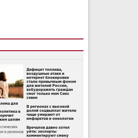
Дефицит топлива,
воздушные атаки и
интернет блокировки
стали привычным фоном
для жителей России,
взбудоражить граждан
смог только мем Сикс
севен
блема для
В регионах с высокой
долей соцвыплат жители
политика в
чаще умирают от
воречит
инфарктов и онкологии
ким целям
стических
Бречалов давно хотел
уйти: эксперты
оя и регионов
комментируют смену