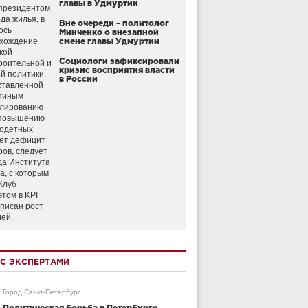
главы в Удмуртии
президентом
да жилья, в
Вне очереди – политолог
ось
Минченко о внезапной
схождение
смене главы Удмуртии
кой
Социологи зафиксировали
роительной и
кризис восприятия власти
й политики.
в России
ставленной
тиным
улированию
 повышению
годетных
ет дефицит
ров, следует
да Института
а, с которым
Клуб
этом в KPI
аписан рост
лей.
С ЭКСПЕРТАМИ
Город Санкт-Петербург
Политическая борьба в Петербурге