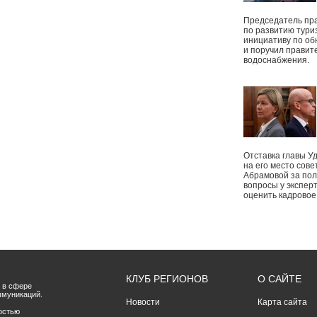
Председатель пр
по развитию тури
инициативу по о
и поручил правит
водоснабжения.
Отставка главы У
на его место сове
Абрамовой за пол
вопросы у экспер
оценить кадрово
КЛУБ РЕГИОНОВ
О САЙТЕ
 в сфере
ммуникаций.
Новости
Карта сайта
остью