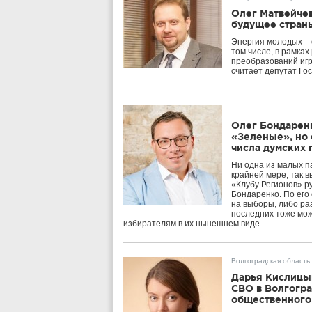
Олег Матвейче
будущее стран
Энергия молодых – 
том числе, в рамках
преобразований игр
считает депутат Го
Олег Бондаренк
«Зеленые», но 
числа думских 
Ни одна из малых па
крайней мере, так в
«Клубу Регионов» р
Бондаренко. По его
на выборы, либо ра
последних тоже може
избирателям в их нынешнем виде.
Волгоградская область
Дарья Кислицын
СВО в Волгогр
общественного