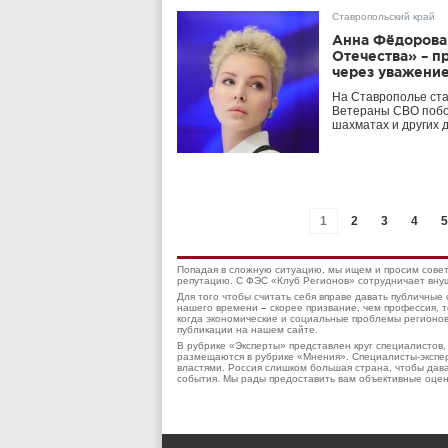
Ставропольский край
Анна Фёдорова
Отечества» – 
через уважени
На Ставрополье ста
Ветераны СВО побор
шахматах и других 
1
2
3
4
5
Попадая в сложную ситуацию, мы ищем и просим совет
репутацию. С ФЭС «Клуб Регионов» сотрудничает внуш
Для того чтобы считать себя вправе давать публичны
нашего времени
–
скорее призвание, чем профессия, 
когда экономические и социальные проблемы регионов
публикации на нашем сайте.
В рубрике «Эксперты» представлен круг специалистов
размещаются в рубрике «Мнения». Специалисты-экспер
властями. Россия слишком большая страна, чтобы дав
события. Мы рады предоставить вам объективные оцен