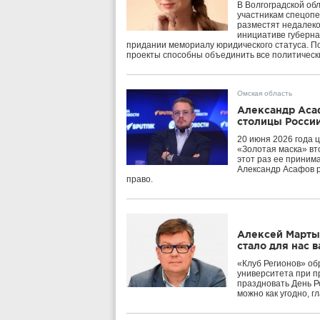
В Волгоградской об
участникам спецопе
разместят недалеко
инициативе губерна
придании мемориалу юридического статуса. По
проекты способны объединить все политическ
Омская область
Александр Асаф
столицы Росси
20 июня 2026 года 
«Золотая маска» вт
этот раз ее приним
Александр Асафов р
право.
Алексей Мартын
стало для нас 
«Клуб Регионов» об
университета при п
праздновать День Р
можно как угодно, г