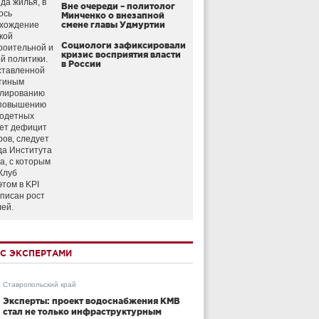
да жилья, в
Вне очереди – политолог
ось
Минченко о внезапной
схождение
смене главы Удмуртии
кой
Социологи зафиксировали
роительной и
кризис восприятия власти
й политики.
в России
ставленной
тиным
улированию
 повышению
годетных
ет дефицит
ров, следует
да Института
а, с которым
Клуб
этом в KPI
аписан рост
лей.
С ЭКСПЕРТАМИ
Ставропольский край
Эксперты: проект водоснабжения КМВ
стал не только инфраструктурным