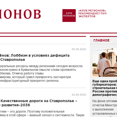
«КЛУБ РЕГИОНОВ»
РЕКОМЕНДУЕТ ПУЛ
ЭКСПЕРТОВ
ГЛАВНОЕ
05.08.2026
ёнов: Лоббизм в условиях дефицита
 Ставрополья
деральные ресурсы между регионами сегодня возросла
гионов нужно в буквальном смысле слова проявлять
бизма. Отмечу работу главы
мирова, который сумел превратить застарелую
й инфраструктурный приоритет региона
Еще одна про
губернаторов:
строительная 
России проти
демографичес
04.08.2026
Качественные дороги на Ставрополье –
На фоне оптими
и развития-2036
отчетов Минстр
о выполнении
тики – это дороги. Поэтому положительная
установленных 
ика в этой сфере – важный сигнал о системности. Такую