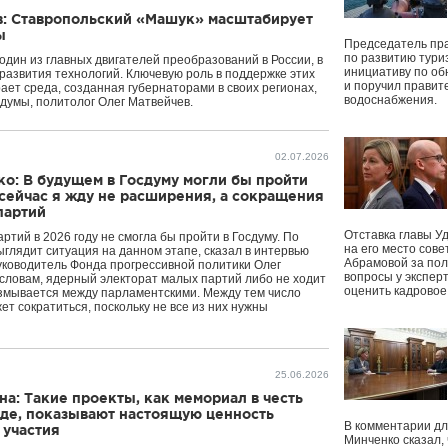
в: Ставропольский «Машук» масштабирует
ы
Председатель пр
по развитию тури
один из главных двигателей преобразований в России, в
инициативу по о
 развития технологий. Ключевую роль в поддержке этих
и поручил правит
ает среда, созданная губернаторами в своих регионах,
водоснабжения.
сдумы, политолог Олег Матвейчев.
02.07.2026
о: В будущем в Госдуму могли бы пройти
сейчас я жду не расширения, а сокращения
партий
Отставка главы У
ртий в 2026 году не смогла бы пройти в Госдуму. По
на его место сове
ыглядит ситуация на данном этапе, сказал в интервью
Абрамовой за пол
уководитель Фонда прогрессивной политики Олег
вопросы у экспер
 словам, ядерный электорат малых партий либо не ходит
оценить кадрово
змывается между парламентскими. Между тем число
т сократиться, поскольку не все из них нужны
25.06.2026
а: Такие проекты, как мемориал в честь
аде, показывают настоящую ценность
В комментарии дл
 участия
Минченко сказал,