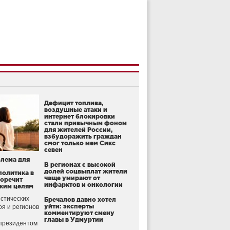
Дефицит топлива,
воздушные атаки и
интернет блокировки
стали привычным фоном
для жителей России,
взбудоражить граждан
смог только мем Сикс
севен
блема для
В регионах с высокой
долей соцвыплат жители
политика в
чаще умирают от
воречит
инфарктов и онкологии
ким целям
стических
Бречалов давно хотел
уйти: эксперты
оя и регионов
комментируют смену
главы в Удмуртии
президентом