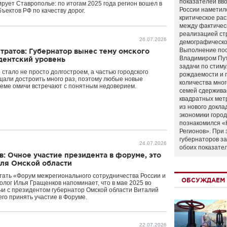
показателей вво
рует Ставрополье: по итогам 2025 года регион вошел в
России наметил
ъектов РФ по качеству дорог.
критическое ра
между фактичес
реализацией ст
26.07.2026
демографическо
Выполнение по
тратов: Губернатор вынес тему омского
Владимиром Пу
дентский уровень
задачи по стим
стало не просто долгостроем, а частью городского
рождаемости и
щали достроить много раз, поэтому любые новые
количества мно
теме омичи встречают с понятным недоверием.
семей сдержива
квадратных мет
из нового докла
экономики город
познакомился «
Регионов». При 
губернаторов з
24.07.2026
обоих показате
: Очное участие президента в форуме, это
для Омской области
тать «Форум межрегионального сотрудничества России и
ОБСУЖДАЕМ 
олог Илья Гращенков напоминает, что в мае 2025 во
чи с президентом губернатор Омской области Виталий
его принять участие в Форуме.
22.07.2026