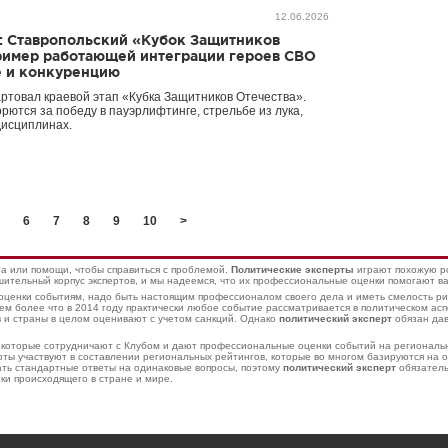
12.06.2026
: Ставропольский «Кубок Защитников
пример работающей интеграции героев СВО
е и конкуренцию
ртовал краевой этап «Кубка Защитников Отечества».
ются за победу в пауэрлифтинге, стрельбе из лука,
дисциплинах.
6
7
8
9
10
>
а или помощи, чтобы справиться с проблемой.
Политические эксперты
играют похожую ро
ительный корпус экспертов, и мы надеемся, что их профессиональные оценки помогают 
е оценки событиям, надо быть настоящим профессионалом своего дела и иметь смелость р
тем более что в 2014 году практически любое событие рассматривается в политическом ас
 и страны в целом оценивают с учетом санкций. Однако
политический эксперт
обязан дав
, которые сотрудничают с Клубом и дают профессиональные оценки событий на региональ
ты участвуют в составлении региональных рейтингов, которые во многом базируются на 
ать стандартные ответы на одинаковые вопросы, поэтому
политический эксперт
обязатель
ки происходящего в стране и мире.