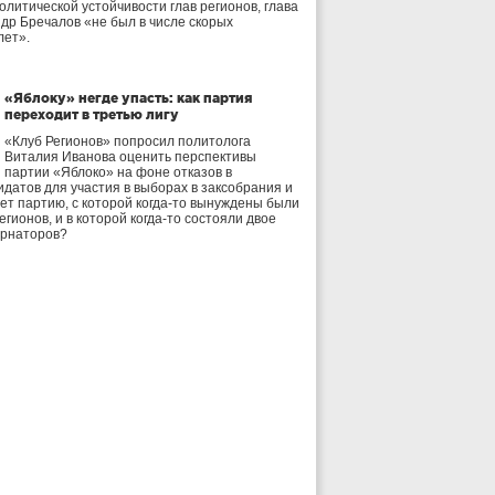
олитической устойчивости глав регионов, глава
др Бречалов «не был в числе скорых
лет».
«Яблоку» негде упасть: как партия
переходит в третью лигу
«Клуб Регионов» попросил политолога
Виталия Иванова оценить перспективы
партии «Яблоко» на фоне отказов в
идатов для участия в выборах в заксобрания и
дет партию, с которой когда-то вынуждены были
егионов, и в которой когда-то состояли двое
ернаторов?