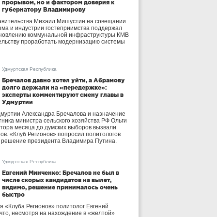
прорывом, но и фактором доверия к
губернатору Владимирову
авительства Михаил Мишустин на совещании
зма и индустрии гостеприимства поддержал
бновлению коммунальной инфраструктуры КМВ
ельству проработать модернизацию системы
Удмуртская Республика
Бречалов давно хотел уйти, а Абрамову
долго держали на «передержке»:
эксперты комментируют смену главы в
Удмуртии
дмуртии Александра Бречалова и назначение
тника министра сельского хозяйства РФ Ольги
тора месяца до думских выборов вызвали
тов. «Клуб Регионов» попросил политологов
е решение президента Владимира Путина.
Удмуртская Республика
Евгений Минченко: Бречалов не был в
числе скорых кандидатов на вылет,
видимо, решение принималось очень
быстро
я «Клуба Регионов» политолог Евгений
 что, несмотря на нахождение в «желтой»