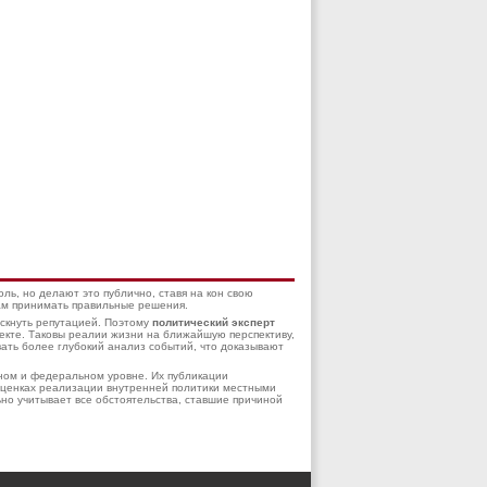
ль, но делают это публично, ставя на кон свою
вам принимать правильные решения.
искнуть репутацией. Поэтому
политический эксперт
пекте. Таковы реалии жизни на ближайшую перспективу,
ать более глубокий анализ событий, что доказывают
ном и федеральном уровне. Их публикации
оценках реализации внутренней политики местными
но учитывает все обстоятельства, ставшие причиной