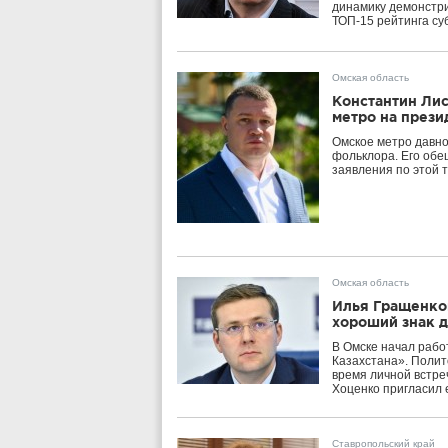
динамику демонстри
ТОП-15 рейтинга суб
Омская область
Константин Лис
метро на прези
Омское метро давно 
фольклора. Его обе
заявления по этой 
Омская область
Илья Гращенков
хороший знак 
В Омске начал рабо
Казахстана». Полит
время личной встре
Хоценко пригласил 
Ставропольский край