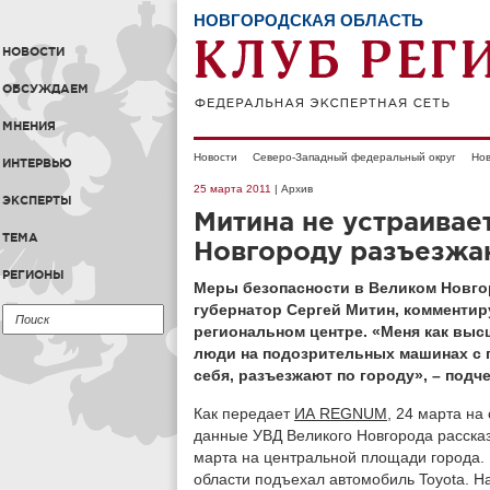
НОВГОРОДСКАЯ ОБЛАСТЬ
НОВОСТИ
ОБСУЖДАЕМ
МНЕНИЯ
Новости
Северо-Западный федеральный округ
Нов
ИНТЕРВЬЮ
25 марта 2011
| Архив
ЭКСПЕРТЫ
Митина не устраивае
ТЕМА
Новгороду разъезжа
РЕГИОНЫ
Меры безопасности в Великом Новго
губернатор Сергей Митин, комментир
региональном центре. «Меня как выс
люди на подозрительных машинах с 
себя, разъезжают по городу», – подч
Как передает
ИА REGNUM
, 24 марта на
данные УВД Великого Новгорода расска
марта на центральной площади города. 
области подъехал автомобиль Toyota. Н