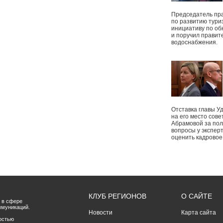
Председатель пр
по развитию тури
инициативу по о
и поручил правит
водоснабжения.
Отставка главы У
на его место сове
Абрамовой за пол
вопросы у экспер
оценить кадрово
КЛУБ РЕГИОНОВ
О САЙТЕ
 в сфере
ммуникаций.
Новости
Карта сайта
остью