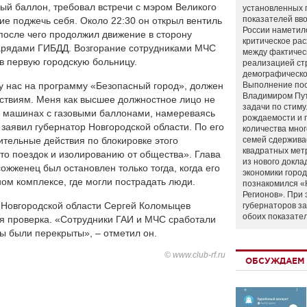
вый баллон, требовал встречи с мэром Великого
установленных 
показателей вво
ие поджечь себя. Около 22:30 он открыл вентиль
России наметил
 после чего продолжил движение в сторону
критическое ра
арядами ГИБДД. Возгорание сотрудниками МЧС
между фактичес
в первую городскую больницу.
реализацией ст
демографическо
 у нас на программу «Безопасный город», должен
Выполнение по
Владимиром Пу
ствиям. Меня как высшее должностное лицо не
задачи по стим
х машинах с газовыми баллонами, намереваясь
рождаемости и
 заявил губернатор Новгородской области. По его
количества мно
тельные действия по блокировке этого
семей сдержива
квадратных мет
то поездок и изолированию от общества». Глава
из нового докла
сожженец был остановлен только тогда, когда его
экономики город
ом комплексе, где могли пострадать люди.
познакомился «
Регионов». При 
 Новгородской области Сергей Коломыцев
губернаторов з
обоих показате
ся проверка. «Сотрудники ГАИ и МЧС сработали
ы были перекрыты», – отметил он.
© www.club-rf.ru
ОБСУЖДАЕМ 