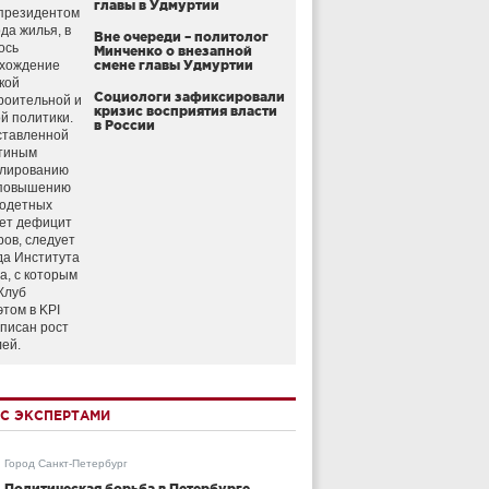
главы в Удмуртии
президентом
да жилья, в
Вне очереди – политолог
ось
Минченко о внезапной
схождение
смене главы Удмуртии
кой
Социологи зафиксировали
роительной и
кризис восприятия власти
й политики.
в России
ставленной
тиным
улированию
 повышению
годетных
ет дефицит
ров, следует
да Института
а, с которым
Клуб
этом в KPI
аписан рост
лей.
С ЭКСПЕРТАМИ
Город Санкт-Петербург
Политическая борьба в Петербурге