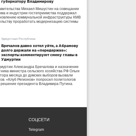
губернатору Владимирову
авительства Михаил Мишустин на совещании
зма и индустрии гостеприимства поддержал
бновлению коммунальной инфраструктуры КМВ
ельству проработать модернизацию системы
Удмуртская Республика
Бречалов давно хотел уйти, а Абрамову
долго держали на «передержке»:
эксперты комментируют смену главы в
Удмуртии
дмуртии Александра Бречалова и назначение
тника министра сельского хозяйства РФ Ольги
тора месяца до думских выборов вызвали
тов. «Клуб Регионов» попросил политологов
е решение президента Владимира Путина.
СОЦСЕТИ
Telegram