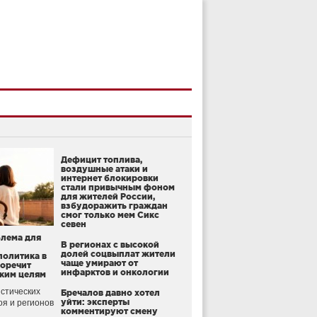
Дефицит топлива,
воздушные атаки и
интернет блокировки
стали привычным фоном
для жителей России,
взбудоражить граждан
смог только мем Сикс
севен
блема для
В регионах с высокой
долей соцвыплат жители
политика в
чаще умирают от
воречит
инфарктов и онкологии
ким целям
стических
Бречалов давно хотел
уйти: эксперты
оя и регионов
комментируют смену