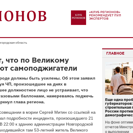
«КЛУБ РЕГИОНОВ»
РЕКОМЕНДУЕТ ПУЛ
ЭКСПЕРТОВ
городская область
ГЛАВНОЕ
т, что по Великому
ют самоподжигатели
роде должны быть усилены. Об этом заявил
уя ЧП, произошедшее на днях в
шее должностное лицо не устраивает, что
газовыми баллонами, намереваясь поджечь
Еще одна про
еркнул глава региона.
губернаторов:
строительная 
России проти
 совещании в мэрии Сергей Митин со ссылкой на
демографичес
зал подробности инцидента, произошедшего 21
На фоне оптими
В 22:00 к зданию администрации Новгородской
отчетов Минстр
аходившийся там 53-летний житель Великого
о выполнении