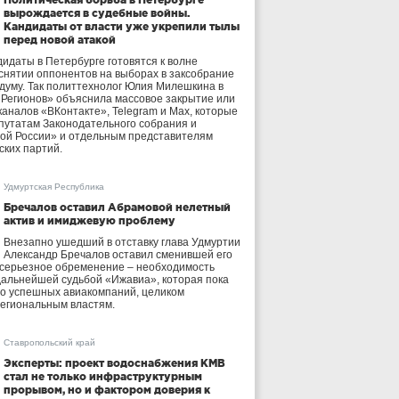
вырождается в судебные войны.
Кандидаты от власти уже укрепили тылы
перед новой атакой
идаты в Петербурге готовятся к волне
 снятии оппонентов на выборах в заксобрание
осдуму. Так политтехнолог Юлия Милешкина в
 Регионов» объяснила массовое закрытие или
аналов «ВКонтакте», Telegram и Max, которые
утатам Законодательного собрания и
ой России» и отдельным представителям
ских партий.
Удмуртская Республика
Бречалов оставил Абрамовой нелетный
актив и имиджевую проблему
Внезапно ушедший в отставку глава Удмуртии
Александр Бречалов оставил сменившей его
 серьезное обременение – необходимость
дальнейшей судьбой «Ижавиа», которая пока
ло успешных авиакомпаний, целиком
егиональным властям.
Ставропольский край
Эксперты: проект водоснабжения КМВ
стал не только инфраструктурным
прорывом, но и фактором доверия к