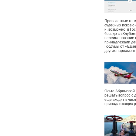
Провластные канд
судебных исков о
и, возможно, в Г
беседе с «Клубом
переименование к
принадлежали деп
Госдумы от «Един
других парламент
Ольге Абрамовой
решать вопрос с 
еще входит в чис
принадлежащих р