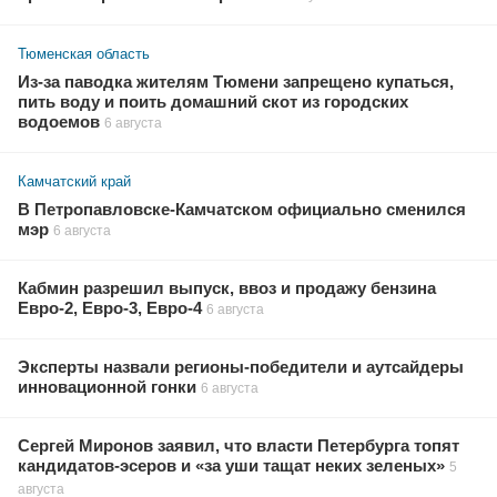
Тюменская область
Из-за паводка жителям Тюмени запрещено купаться,
пить воду и поить домашний скот из городских
водоемов
6 августа
Камчатский край
В Петропавловске-Камчатском официально сменился
мэр
6 августа
Кабмин разрешил выпуск, ввоз и продажу бензина
Евро-2, Евро-3, Евро-4
6 августа
Эксперты назвали регионы-победители и аутсайдеры
инновационной гонки
6 августа
Сергей Миронов заявил, что власти Петербурга топят
кандидатов-эсеров и «за уши тащат неких зеленых»
5
августа