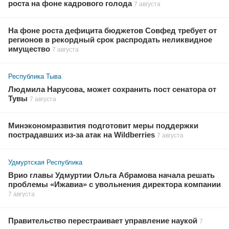
роста на фоне кадрового голода
7 августа
На фоне роста дефицита бюджетов Совфед требует от
регионов в рекордный срок распродать неликвидное
имущество
7 августа
Республика Тыва
Людмила Нарусова, может сохранить пост сенатора от
Тувы
7 августа
Минэкономразвития подготовит меры поддержки
пострадавших из-за атак на Wildberries
7 августа
Удмуртская Республика
Врио главы Удмуртии Ольга Абрамова начала решать
проблемы «Ижавиа» с увольнения директора компании
7 августа
Правительство перестраивает управление наукой
7