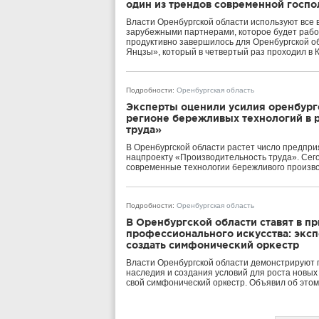
один из трендов современной госпо
Власти Оренбургской области используют все 
зарубежными партнерами, которое будет работ
продуктивно завершилось для Оренбургской об
Янцзы», который в четвертый раз проходил в 
Подробности
:
Оренбургская область
Эксперты оценили усилия оренбург
регионе бережливых технологий в 
труда»
В Оренбургской области растет число предпр
нацпроекту «Производительность труда». Сего
современные технологии бережливого произво
Подробности
:
Оренбургская область
В Оренбургской области ставят в пр
профессионального искусства: эксп
создать симфонический оркестр
Власти Оренбургской области демонстрируют 
наследия и создания условий для роста новых 
свой симфонический оркестр. Объявил об это