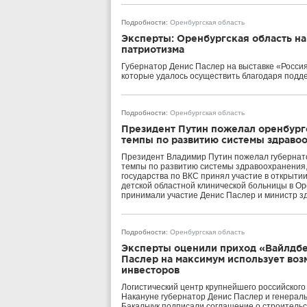
Подробности
:
Оренбургская область
Эксперты: Оренбургская область на
патриотизма
Губернатор Денис Паслер на выставке «Россия
которые удалось осуществить благодаря подд
Подробности
:
Оренбургская область
Президент Путин пожелал оренбург
темпы по развитию системы здраво
Президент Владимир Путин пожелал губернато
темпы по развитию системы здравоохранения,
государства по ВКС принял участие в открыти
детской областной клинической больницы в Ор
принимали участие Денис Паслер и министр 
Подробности
:
Оренбургская область
Эксперты оценили приход «Вайлдбе
Паслер на максимум использует во
инвесторов
Логистический центр крупнейшего российского
Накануне губернатор Денис Паслер и генерал
Бакальчук подписали соглашение о строитель