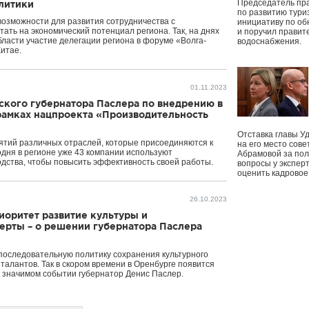
Председатель пр
литики
по развитию тури
возможности для развития сотрудничества с
инициативу по о
ать на экономический потенциал региона. Так, на днях
и поручил правит
ласти участие делегации региона в форуме «Волга-
водоснабжения.
Китае.
01.11.2023
ского губернатора Паслера по внедрению в
рамках нацпроекта «Производительность
Отставка главы У
иятий различных отраслей, которые присоединяются к
на его место сове
дня в регионе уже 43 компании используют
Абрамовой за пол
дства, чтобы повысить эффективность своей работы.
вопросы у экспер
оценить кадрово
26.10.2023
иоритет развитие культуры и
ерты – о решении губернатора Паслера
последовательную политику сохранения культурного
талантов. Так в скором времени в Оренбурге появится
м значимом событии губернатор Денис Паслер.