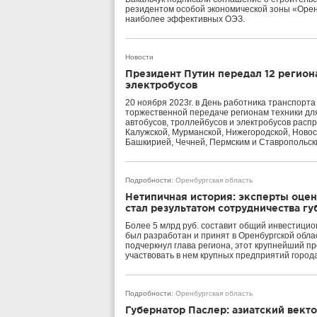
резидентом особой экономической зоны «Оренб
наиболее эффективных ОЭЗ.
Новости
Президент Путин передал 12 регион
электробусов
20 ноября 2023г. в День работника транспорт
торжественной передаче регионам техники дл
автобусов, троллейбусов и электробусов расп
Калужской, Мурманской, Нижегородской, Новос
Башкирией, Чечней, Пермским и Ставропольск
Подробности
:
Оренбургская область
Нетипичная история: эксперты оцен
стал результатом сотрудничества г
Более 5 млрд руб. составит общий инвестицио
был разработан и принят в Оренбургской обла
подчеркнул глава региона, этот крупнейший п
участвовать в нем крупных предприятий города
Подробности
:
Оренбургская область
Губернатор Паслер: азиатский вект