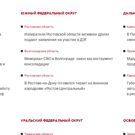
ЮЖНЫЙ ФЕДЕРАЛЬНЫЙ ОКРУГ
ДАЛЬ
Ростовская область
Камча
а
Избиратели Ростовской области активнее других
В Пе
подают заявления на участие в ДЭГ
смен
Волгоградская область
Прим
Мемориал СВО в Волгограде: закон как инструмент
Мэру
в и
консолидации
прод
Ростовская область
Евре
В Ростове-на-Дону готовился теракт на военном
Губе
работу
аэродроме «Ростов-Центральный»
авто
реф
в ре
УРАЛЬСКИЙ ФЕДЕРАЛЬНЫЙ ОКРУГ
ОСВО
Тюменская область
Запо