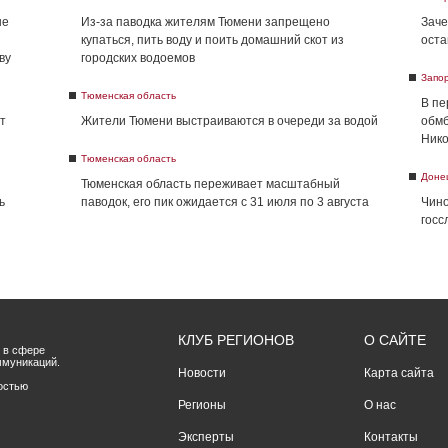
не
Из-за паводка жителям Тюмени запрещено
Заче
купаться, пить воду и поить домашний скот из
оста
ву
городских водоемов
Запо
Тюменская область
В пе
т
Жители Тюмени выстраиваются в очереди за водой
обмб
Нико
Тюменская область
Доне
Тюменская область переживает масштабный
ь
паводок, его пик ожидается с 31 июля по 3 августа
Чино
госс
КЛУБ РЕГИОНОВ
О САЙТЕ
 в сфере
ммуникаций.
Новости
Карта сайта
остью
Регионы
О нас
Эксперты
Контакты