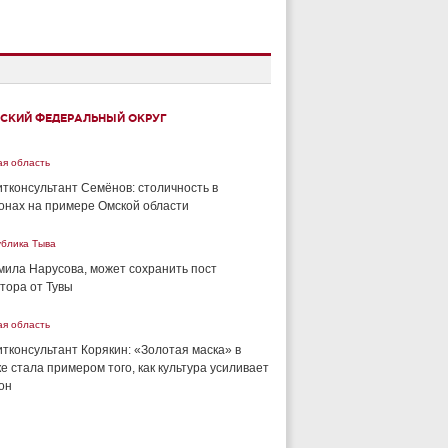
СКИЙ ФЕДЕРАЛЬНЫЙ ОКРУГ
ая область
тконсультант Семёнов: столичность в
онах на примере Омской области
ублика Тыва
ила Нарусова, может сохранить пост
тора от Тувы
ая область
тконсультант Корякин: «Золотая маска» в
е стала примером того, как культура усиливает
он