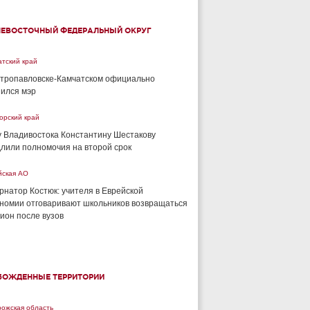
НЕВОСТОЧНЫЙ ФЕДЕРАЛЬНЫЙ ОКРУГ
тский край
тропавловске-Камчатском официально
ился мэр
орский край
 Владивостока Константину Шестакову
лили полномочия на второй срок
йская АО
рнатор Костюк: учителя в Еврейской
номии отговаривают школьников возвращаться
гион после вузов
БОЖДЕННЫЕ ТЕРРИТОРИИ
рожская область