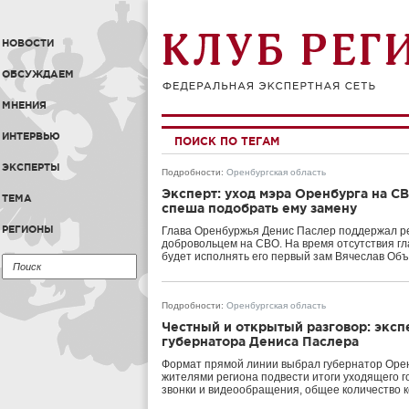
НОВОСТИ
ОБСУЖДАЕМ
МНЕНИЯ
ИНТЕРВЬЮ
ПОИСК ПО ТЕГАМ
ЭКСПЕРТЫ
Подробности
:
Оренбургская область
Эксперт: уход мэра Оренбурга на С
ТЕМА
спеша подобрать ему замену
РЕГИОНЫ
Глава Оренбуржья Денис Паслер поддержал р
добровольцем на СВО. На время отсутствия гл
будет исполнять его первый зам Вячеслав Объ
Подробности
:
Оренбургская область
Честный и открытый разговор: экс
губернатора Дениса Паслера
Формат прямой линии выбрал губернатор Орен
жителями региона подвести итоги уходящего г
звонки и видеообращения, общее количество к