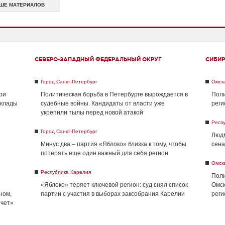
ШЕ МАТЕРИАЛОВ
СЕВЕРО-ЗАПАДНЫЙ ФЕДЕРАЛЬНЫЙ ОКРУГ
СИБИР
Город Санкт-Петербург
Омск
ри
Политическая борьба в Петербурге вырождается в
Поли
склады
судебные войны. Кандидаты от власти уже
реги
укрепили тылы перед новой атакой
Респ
Город Санкт-Петербург
Людм
Минус два – партия «Яблоко» близка к тому, чтобы
сена
потерять еще один важный для себя регион
Омск
Республика Карелия
Поли
«Яблоко» теряет ключевой регион: суд снял список
Омск
ном,
партии с участия в выборах заксобрания Карелии
реги
ечет»