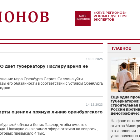
«КЛУБ РЕГИОНОВ»
РЕКОМЕНДУЕТ ПУЛ
ЭКСПЕРТОВ
ГЛАВНОЕ
18.02.2025
ВО дает губернатору Паслеру время не
ешение мэра Оренбурга Сергея Салмина уйти
авы его обязанности в соответствии с уставом Оренбурга
едков.
Еще одна про
губернаторов:
14.12.2023
строительная 
России проти
перты оценили прямую линию оренбургского
демографичес
На фоне оптими
бургской области Денис Паслер, чтобы вместе с
отчетов Минстр
ода. Накануне он в прямом эфире отвечал на вопросы,
о выполнении
оторых превысило 4 тыс.
установленных 