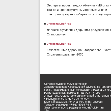
Эксперты: проект водоснабжения КМВ стал 
только инфраструктурным прорывом, но и
фактором доверия к губернатору Владимиро
Ставропольский край
Лоббизм в условиях дефицита ресурсов: опы
Ставрополья
Ставропольский край
Качественные дороги на Ставрополье – част
Стратегии развития-2036
Сетевое издание «Клуб регионов»
Зарегистрировано Федеральной службой по надзору
связи, информационных технологий и массовых ко
Регистрационный номер: ЭЛ № ФС77-77992
Учредитель: Общество с ограниченной ответственн
«Экспертная сеть «Клуб регионов»
Главный редактор: Рогачёв Роман Витальевич
Телефон редакции: +7-913-601-67-68
Электронная почта редакции: club-rf@club-rf.ru
16+