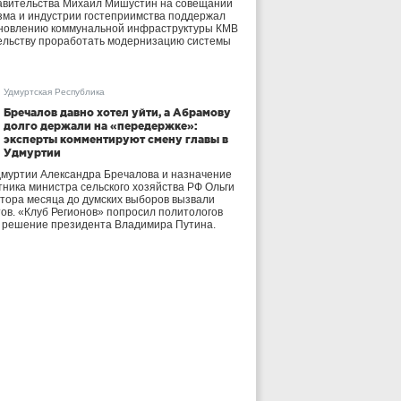
авительства Михаил Мишустин на совещании
зма и индустрии гостеприимства поддержал
бновлению коммунальной инфраструктуры КМВ
ельству проработать модернизацию системы
Удмуртская Республика
Бречалов давно хотел уйти, а Абрамову
долго держали на «передержке»:
эксперты комментируют смену главы в
Удмуртии
дмуртии Александра Бречалова и назначение
тника министра сельского хозяйства РФ Ольги
тора месяца до думских выборов вызвали
тов. «Клуб Регионов» попросил политологов
е решение президента Владимира Путина.