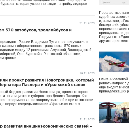
уржье», которая уверенно входит в тройку лидеров
Провластные канд
судебных исков о
и, возможно, в Г
21.11.2023
беседе с «Клубом
переименование к
ам 570 автобусов, троллейбусов и
принадлежали деп
Госдумы от «Един
других парламент
а президент России Владимир Путин принял участие в
я системы общественного транспорта. 570 новых
ределили между 12 регионами: Амурской, Волгоградской,
ибирской, Оренбургской и Ростовской областями,
им краями.
16.11.2023
Ольге Абрамовой
или проект развития Новотроицка, который
решать вопрос с 
убернатора Паслера и «Уральской стали»
еще входит в чис
принадлежащих р
нный бюджет развития Новотроицка, проект которого
сти по инициативе губернатора Дениса Паслера. Как
роект сформирован по запросу жителей и при готовности
, в первую очередь компании «Уральская сталь».
11.11.2023
ор развития внешнеэкономических связей –