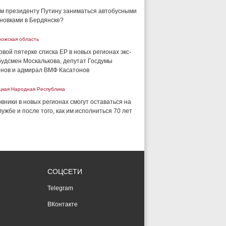
м президенту Путину заниматься автобусными
новками в Бердянске?
рожская область
рвой пятерке списка ЕР в новых регионах экс-
удсмен Москалькова, депутат Госдумы
нов и адмирал ВМФ Касатонов
цкая Народная Республика
вники в новых регионах смогут оставаться на
лужбе и после того, как им исполниться 70 лет
СОЦСЕТИ
Telegram
ВКонтакте