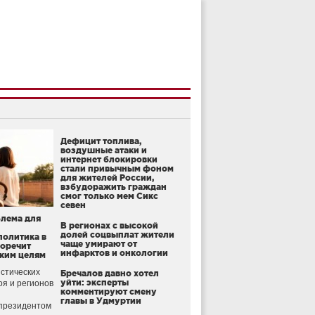
Дефицит топлива,
воздушные атаки и
интернет блокировки
стали привычным фоном
для жителей России,
взбудоражить граждан
смог только мем Сикс
севен
блема для
В регионах с высокой
долей соцвыплат жители
политика в
чаще умирают от
воречит
инфарктов и онкологии
ким целям
стических
Бречалов давно хотел
уйти: эксперты
оя и регионов
комментируют смену
главы в Удмуртии
президентом