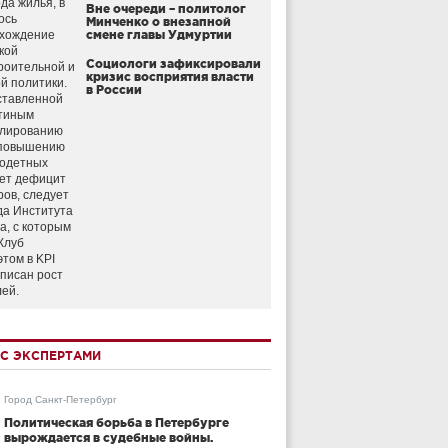
да жилья, в
Вне очереди – политолог
ось
Минченко о внезапной
схождение
смене главы Удмуртии
кой
Социологи зафиксировали
роительной и
кризис восприятия власти
й политики.
в России
ставленной
тиным
улированию
 повышению
годетных
ет дефицит
ров, следует
да Института
а, с которым
Клуб
этом в KPI
аписан рост
лей.
С ЭКСПЕРТАМИ
Город Санкт-Петербург
Политическая борьба в Петербурге
вырождается в судебные войны.