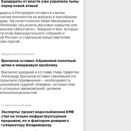
Кандидаты от власти уже укрепили тылы
перед новой атакой
идаты в Петербурге готовятся к волне
 снятии оппонентов на выборах в заксобрание
осдуму. Так политтехнолог Юлия Милешкина в
 Регионов» объяснила массовое закрытие или
аналов «ВКонтакте», Telegram и Max, которые
утатам Законодательного собрания и
ой России» и отдельным представителям
ских партий.
Удмуртская Республика
Бречалов оставил Абрамовой нелетный
актив и имиджевую проблему
Внезапно ушедший в отставку глава Удмуртии
Александр Бречалов оставил сменившей его
 серьезное обременение – необходимость
дальнейшей судьбой «Ижавиа», которая пока
ло успешных авиакомпаний, целиком
егиональным властям.
Ставропольский край
Эксперты: проект водоснабжения КМВ
стал не только инфраструктурным
прорывом, но и фактором доверия к
губернатору Владимирову