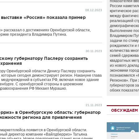
показателей вво
России наметил
08.12.2023
критическое ра
между фактичес
 выставке «Россия» показала пример
реализацией ст
демографическо
» рассказал о достижениях Оренбургской области,
Выполнение по
ержке президента Владимира Путина.
Владимиром Пу
задачи по стим
рождаемости и
количества мно
30.11.2023
семей сдержива
скому губернатору Паслеру сохранить
квадратных мет
охранения
из нового докла
экономики город
ру Оренбургской области Денису Паслеру сохранить
 которые сегодня демонстрирует регион. Накануне глава
познакомился «
и медучреждений в субъектах РФ, включая новое здание
Регионов». При 
енбурге. С оренбургской стороны в церемонии
губернаторов з
здравоохранения РФ Михаил Мурашко.
обоих показате
21.11.2023
ОБСУЖДАЕМ 
рриз» в Оренбургскую область: губернатор
зможности региона для привлечения
 маркетплейса появится в Оренбургской области.
ьный директор компании «Вайлдберриз» Татьяна
стве объекта. Новое предприятие станет еще одним