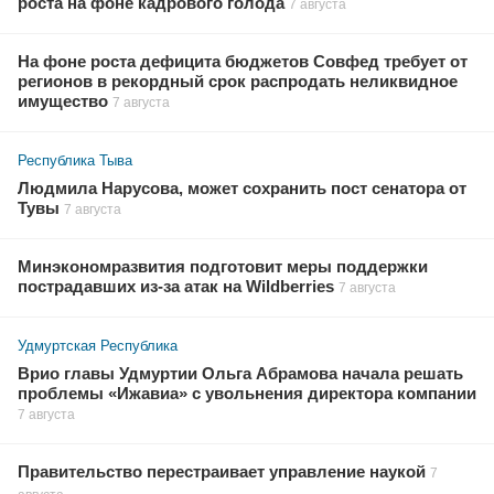
роста на фоне кадрового голода
7 августа
На фоне роста дефицита бюджетов Совфед требует от
регионов в рекордный срок распродать неликвидное
имущество
7 августа
Республика Тыва
Людмила Нарусова, может сохранить пост сенатора от
Тувы
7 августа
Минэкономразвития подготовит меры поддержки
пострадавших из-за атак на Wildberries
7 августа
Удмуртская Республика
Врио главы Удмуртии Ольга Абрамова начала решать
проблемы «Ижавиа» с увольнения директора компании
7 августа
Правительство перестраивает управление наукой
7