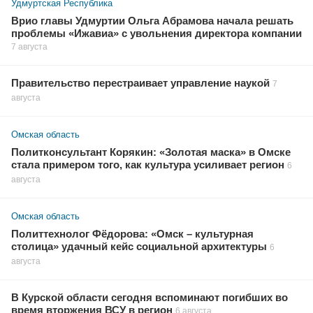
Удмуртская Республика
Врио главы Удмуртии Ольга Абрамова начала решать
проблемы «Ижавиа» с увольнения директора компании
7 августа
Правительство перестраивает управление наукой
7
августа
Омская область
Политконсультант Корякин: «Золотая маска» в Омске
стала примером того, как культура усиливает регион
6
августа
Омская область
Политтехнолог Фёдорова: «Омск – культурная
столица» удачный кейс социальной архитектуры
6
августа
В Курской области сегодня вспоминают погибших во
время вторжения ВСУ в регион
6 августа