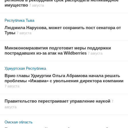
регионов в рекордный срок распродать неликвидное
имущество
7 августа
Республика Тыва
Людмила Нарусова, может сохранить пост сенатора от
Тувы
7 августа
Минэкономразвития подготовит меры поддержки
пострадавших из-за атак на Wildberries
7 августа
Удмуртская Республика
Врио главы Удмуртии Ольга Абрамова начала решать
проблемы «Ижавиа» с увольнения директора компании
7 августа
Правительство перестраивает управление наукой
7
августа
Омская область