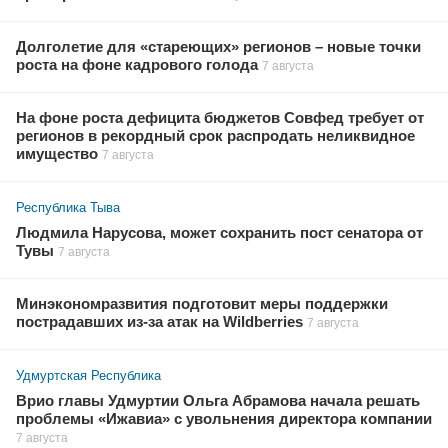
Долголетие для «стареющих» регионов – новые точки
роста на фоне кадрового голода
7 августа
На фоне роста дефицита бюджетов Совфед требует от
регионов в рекордный срок распродать неликвидное
имущество
7 августа
Республика Тыва
Людмила Нарусова, может сохранить пост сенатора от
Тувы
7 августа
Минэкономразвития подготовит меры поддержки
пострадавших из-за атак на Wildberries
7 августа
Удмуртская Республика
Врио главы Удмуртии Ольга Абрамова начала решать
проблемы «Ижавиа» с увольнения директора компании
7 августа