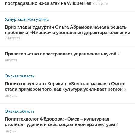
пострадавших из-за атак на Wildberries
7 августа
Удмуртская Республика
Врио главы Удмуртии Ольга Абрамова начала решать
проблемы «Ижавиа» с увольнения директора компании
7 августа
Правительство перестраивает управление наукой
7
августа
Омская область
Политконсультант Корякин: «Золотая маска» в Омске
стала примером того, как культура усиливает регион
6
августа
Омская область
Политтехнолог Фёдорова: «Омск – культурная
столица» удачный кейс социальной архитектуры
6
августа