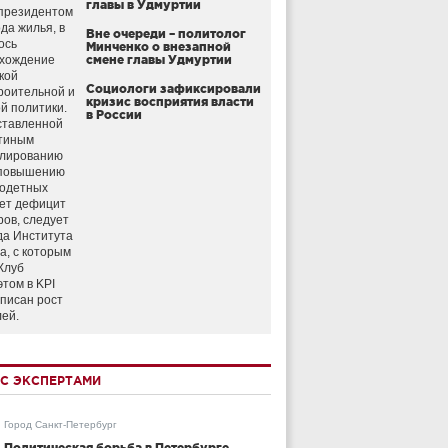
главы в Удмуртии
президентом
да жилья, в
Вне очереди – политолог
ось
Минченко о внезапной
схождение
смене главы Удмуртии
кой
Социологи зафиксировали
роительной и
кризис восприятия власти
й политики.
в России
ставленной
тиным
улированию
 повышению
годетных
ет дефицит
ров, следует
да Института
а, с которым
Клуб
этом в KPI
аписан рост
лей.
С ЭКСПЕРТАМИ
Город Санкт-Петербург
Политическая борьба в Петербурге