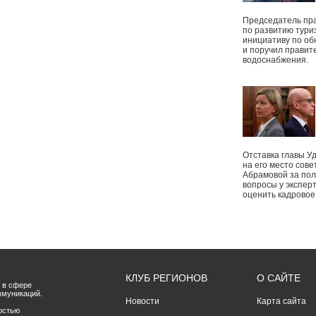
Председатель пр
по развитию тури
инициативу по о
и поручил правит
водоснабжения.
Отставка главы У
на его место сове
Абрамовой за пол
вопросы у экспер
оценить кадрово
КЛУБ РЕГИОНОВ
О САЙТЕ
 в сфере
ммуникаций.
Новости
Карта сайта
остью