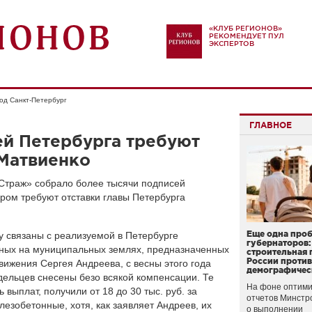
«КЛУБ РЕГИОНОВ»
РЕКОМЕНДУЕТ ПУЛ
ЭКСПЕРТОВ
од Санкт-Петербург
ГЛАВНОЕ
ей Петербурга требуют
 Матвиенко
Страж» собрало более тысячи подписей
ром требуют отставки главы Петербурга
Еще одна про
у связаны с реализуемой в Петербурге
губернаторов:
ных на муниципальных землях, предназначенных
строительная 
России проти
вижения Сергея Андреева, с весны этого года
демографичес
адельцев снесены безо всякой компенсации. Те
На фоне оптими
выплат, получили от 18 до 30 тыс. руб. за
отчетов Минстр
лезобетонные, хотя, как заявляет Андреев, их
о выполнении