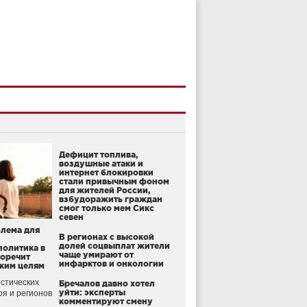
Дефицит топлива,
воздушные атаки и
интернет блокировки
стали привычным фоном
для жителей России,
взбудоражить граждан
смог только мем Сикс
севен
блема для
В регионах с высокой
долей соцвыплат жители
политика в
чаще умирают от
воречит
инфарктов и онкологии
ким целям
стических
Бречалов давно хотел
уйти: эксперты
оя и регионов
комментируют смену