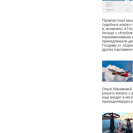
Провластные канд
судебных исков о
и, возможно, в Г
беседе с «Клубом
переименование к
принадлежали деп
Госдумы от «Един
других парламент
Ольге Абрамовой
решать вопрос с 
еще входит в чис
принадлежащих р