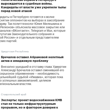
вырождается в судебные войны.
Кандидаты от власти уже укрепили тылы
перед новой атакой
идаты в Петербурге готовятся к волне
 снятии оппонентов на выборах в заксобрание
осдуму. Так политтехнолог Юлия Милешкина в
 Регионов» объяснила массовое закрытие или
аналов «ВКонтакте», Telegram и Max, которые
утатам Законодательного собрания и
ой России» и отдельным представителям
ских партий.
Удмуртская Республика
Бречалов оставил Абрамовой нелетный
актив и имиджевую проблему
Внезапно ушедший в отставку глава Удмуртии
Александр Бречалов оставил сменившей его
 серьезное обременение – необходимость
дальнейшей судьбой «Ижавиа», которая пока
ло успешных авиакомпаний, целиком
егиональным властям.
Ставропольский край
Эксперты: проект водоснабжения КМВ
стал не только инфраструктурным
прорывом, но и фактором доверия к