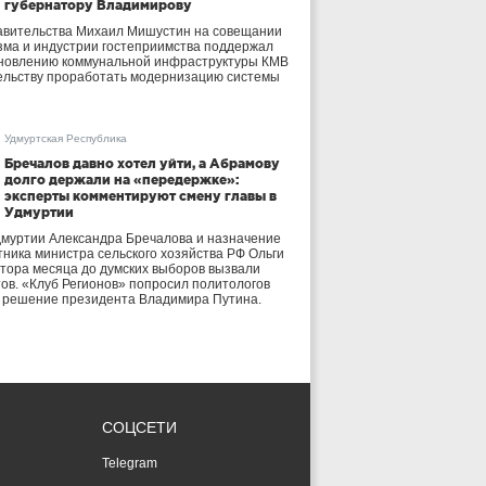
губернатору Владимирову
авительства Михаил Мишустин на совещании
зма и индустрии гостеприимства поддержал
бновлению коммунальной инфраструктуры КМВ
ельству проработать модернизацию системы
Удмуртская Республика
Бречалов давно хотел уйти, а Абрамову
долго держали на «передержке»:
эксперты комментируют смену главы в
Удмуртии
дмуртии Александра Бречалова и назначение
тника министра сельского хозяйства РФ Ольги
тора месяца до думских выборов вызвали
тов. «Клуб Регионов» попросил политологов
е решение президента Владимира Путина.
СОЦСЕТИ
Telegram