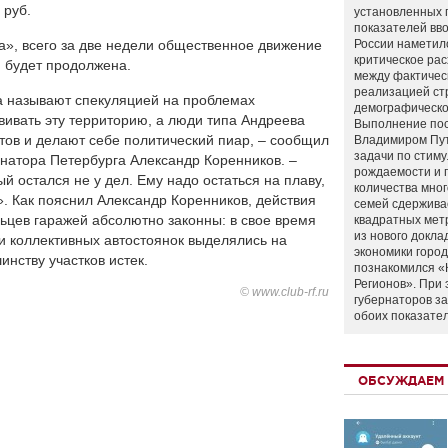
 руб.
установленных 
показателей вво
», всего за две недели общественное движение
России наметил
критическое ра
я будет продолжена.
между фактичес
реализацией ст
 называют спекуляцией на проблемах
демографическо
вивать эту территорию, а люди типа Андреева
Выполнение по
ов и делают себе политический пиар, – сообщил
Владимиром Пу
задачи по стим
рнатора Петербурга Александр Коренников. –
рождаемости и
й остался не у дел. Ему надо остаться на плаву,
количества мно
». Как пояснил Александр Коренников, действия
семей сдержива
ьцев гаражей абсолютно законны: в свое время
квадратных мет
из нового докла
и коллективных автостоянок выделялись на
экономики город
инству участков истек.
познакомился «
Регионов». При 
© www.club-rf.ru
губернаторов з
обоих показате
ОБСУЖДАЕМ 