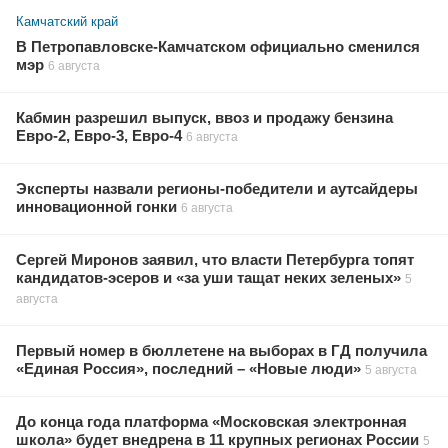
Камчатский край
В Петропавловске-Камчатском официально сменился
мэр
6 августа
Кабмин разрешил выпуск, ввоз и продажу бензина
Евро-2, Евро-3, Евро-4
6 августа
Эксперты назвали регионы-победители и аутсайдеры
инновационной гонки
6 августа
Сергей Миронов заявил, что власти Петербурга топят
кандидатов-эсеров и «за уши тащат неких зеленых»
5
августа
Первый номер в бюллетене на выборах в ГД получила
«Единая Россия», последний – «Новые люди»
5 августа
До конца года платформа «Московская электронная
школа» будет внедрена в 11 крупных регионах России
5