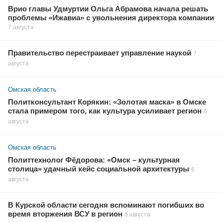
Врио главы Удмуртии Ольга Абрамова начала решать
проблемы «Ижавиа» с увольнения директора компании
7 августа
Правительство перестраивает управление наукой
7
августа
Омская область
Политконсультант Корякин: «Золотая маска» в Омске
стала примером того, как культура усиливает регион
6
августа
Омская область
Политтехнолог Фёдорова: «Омск – культурная
столица» удачный кейс социальной архитектуры
6
августа
В Курской области сегодня вспоминают погибших во
время вторжения ВСУ в регион
6 августа