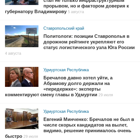
стал не только инфраструктурным
прорывом, но и фактором доверия к
губернатору Владимирову
5 августа
Ставропольский край
Политологи: позиции Ставрополья в
дорожном рейтинге укрепляют его
статус логистического узла Юга России
4 августа
Удмуртская Республика
Бречалов давно хотел уйти, а
Абрамову долго держали на
«передержке»: эксперты
комментируют смену главы в Удмуртии
29 июля
Удмуртская Республика
Евгений Минченко: Бречалов не был в
числе скорых кандидатов на вылет,
видимо, решение принималось очень
быстро
29 июля