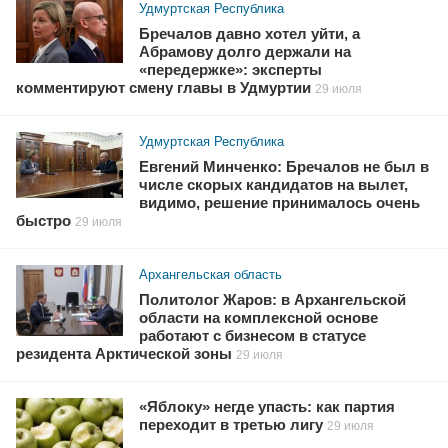
Удмуртская Республика
Бречалов давно хотел уйти, а
Абрамову долго держали на
«передержке»: эксперты
комментируют смену главы в Удмуртии
29 июля
Удмуртская Республика
Евгений Минченко: Бречалов не был в
числе скорых кандидатов на вылет,
видимо, решение принималось очень
быстро
29 июля
Архангельская область
Политолог Жаров: в Архангельской
области на комплексной основе
работают с бизнесом в статусе
резидента Арктической зоны
29 июля
«Яблоку» негде упасть: как партия
переходит в третью лигу
29 июля