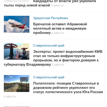
Кандидаты от власти уже укрепили
тылы перед новой атакой
6 августа
Удмуртская Республика
Бречалов оставил Абрамовой
нелетный актив и имиджевую
проблему
6 августа
Ставропольский край
Эксперты: проект водоснабжения КМВ
стал не только инфраструктурным
прорывом, но и фактором доверия к
губернатору Владимирову
5 августа
Ставропольский край
Политологи: позиции Ставрополья в
дорожном рейтинге укрепляют его
статус логистического узла Юга России
4 августа