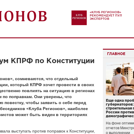
«КЛУБ РЕГИОНОВ»
РЕКОМЕНДУЕТ ПУЛ
ЭКСПЕРТОВ
ГЛАВНОЕ
ум КПРФ по Конституции
онов», сомневаются, что отдельный
ции, который КПРФ хочет провести в своих
щественно повлиять на ситуацию в регионах
 по поправкам. Они уверены, что
Еще одна про
 повестку, чтобы заявить о себе перед
губернаторов:
беседников «Клуба Регионов», наиболее
строительная 
России проти
нистов может быть виден в территориях
демографичес
На фоне оптими
отчетов Минстр
ала выступать против поправок к Конституции,
о выполнении