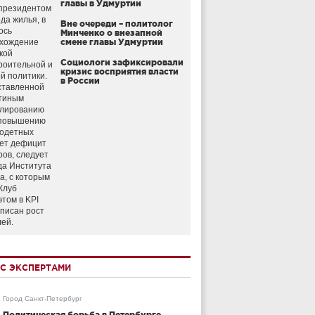
главы в Удмуртии
президентом
да жилья, в
Вне очереди – политолог
ось
Минченко о внезапной
схождение
смене главы Удмуртии
кой
Социологи зафиксировали
роительной и
кризис восприятия власти
й политики.
в России
ставленной
тиным
улированию
 повышению
годетных
ет дефицит
ров, следует
да Института
а, с которым
Клуб
этом в KPI
аписан рост
лей.
С ЭКСПЕРТАМИ
Город Санкт-Петербург
Политическая борьба в Петербурге