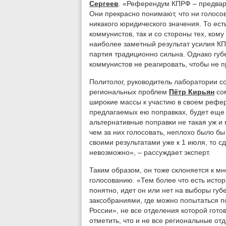
Сергеев
. «Референдум КПРФ – предвар
Они прекрасно понимают, что ни голосо
никакого юридического значения. То ест
коммунистов, так и со стороны тех, кому
наиболее заметный результат усилия КП
партия традиционно сильна. Однако гу
коммунистов не реагировать, чтобы не 
Политолог, руководитель лаборатории с
региональных проблем
Пётр Кирьян
сом
широкие массы к участию в своем рефере
предлагаемых ею поправках, будет еще 
альтернативные поправки не такая уж и 
чем за них голосовать, неплохо было бы 
своими результатами уже к 1 июля, то сд
невозможно», – рассуждает эксперт.
Таким образом, он тоже склоняется к мн
голосованию. «Тем более что есть исто
понятно, идет он или нет на выборы гу
заксобраниями, где можно попытаться п
России», не все отделения которой гото
отметить, что и не все региональные о