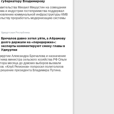
губернатору Владимирову
авительства Михаил Мишустин на совещании
зма и индустрии гостеприимства поддержал
бновлению коммунальной инфраструктуры КМВ
ельству проработать модернизацию системы
Удмуртская Республика
Бречалов давно хотел уйти, а Абрамову
долго держали на «передержке»:
эксперты комментируют смену главы в
Удмуртии
дмуртии Александра Бречалова и назначение
тника министра сельского хозяйства РФ Ольги
тора месяца до думских выборов вызвали
тов. «Клуб Регионов» попросил политологов
е решение президента Владимира Путина.