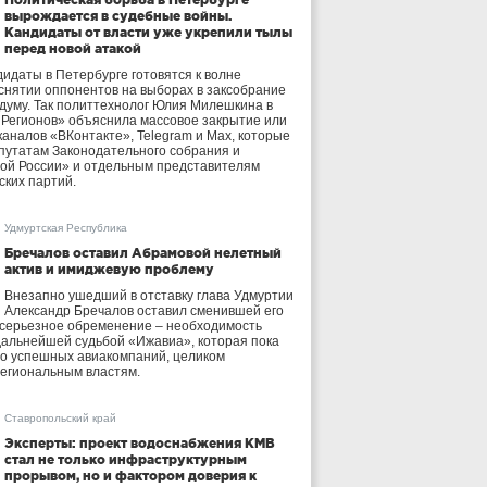
вырождается в судебные войны.
Кандидаты от власти уже укрепили тылы
перед новой атакой
идаты в Петербурге готовятся к волне
 снятии оппонентов на выборах в заксобрание
осдуму. Так политтехнолог Юлия Милешкина в
 Регионов» объяснила массовое закрытие или
аналов «ВКонтакте», Telegram и Max, которые
утатам Законодательного собрания и
ой России» и отдельным представителям
ских партий.
Удмуртская Республика
Бречалов оставил Абрамовой нелетный
актив и имиджевую проблему
Внезапно ушедший в отставку глава Удмуртии
Александр Бречалов оставил сменившей его
 серьезное обременение – необходимость
дальнейшей судьбой «Ижавиа», которая пока
ло успешных авиакомпаний, целиком
егиональным властям.
Ставропольский край
Эксперты: проект водоснабжения КМВ
стал не только инфраструктурным
прорывом, но и фактором доверия к