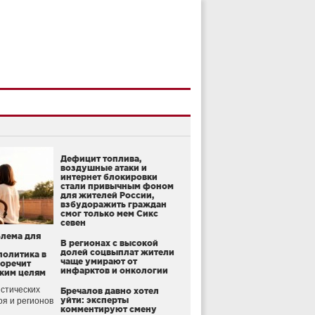
Дефицит топлива,
воздушные атаки и
интернет блокировки
стали привычным фоном
для жителей России,
взбудоражить граждан
смог только мем Сикс
севен
блема для
В регионах с высокой
долей соцвыплат жители
политика в
чаще умирают от
воречит
инфарктов и онкологии
ким целям
стических
Бречалов давно хотел
уйти: эксперты
оя и регионов
комментируют смену