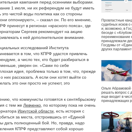
ительная кампания перед осенними выборами.
вание 1 июля, ни их референдум не будут иметь
ь это чистой воды политика как со стороны
 они оппонируют», – сказал он. По его мнению,
Провластные канд
судебных исков о
РФ принесут в регионах «красного пояса», где
и, возможно, в Г
бернаторам Сергеев рекомендует на акцию
беседе с «Клубом
переименование к
привлекать к ней дополнительное внимание.
принадлежали деп
Госдумы от «Един
оциальных исследований Института
других парламент
невается в том, что КПРФ удастся привлечь
ндуме, а число тех, кто будет разбираться в
меньше, уверен он. «Сами по себе
плохая идея, проблема только в том, что, прежде
о них рассказать. А если они хотят выйти со
елать это они просто не успеют, это
Ольге Абрамовой
решать вопрос с 
еще входит в чис
ению, что коммунисты готовятся к сентябрьскому
принадлежащих р
рия с тем же
Левченко
, по которому пока не очень
бернатора
Иркутской области
, есть история с
обиться за места, отстроившись от «Единой
вы дать полноценный бой. Но, правда, надо
тделения КПРФ представляют собой хорошо