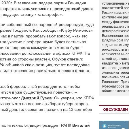
 2020г. В заявлении лидера партии Геннадия
установленных 
показателей вво
поправки «лишь усиливают президентский диктат
России наметил
, ведущее страну к катастрофе».
критическое ра
между фактичес
сти собственный всенародный референдум, куда
реализацией ст
х ранее Госдумой. Как сообщил «Клубу Регионов»
демографическо
йчас в партии прорабатывают вопрос, «как это
Выполнение по
Владимиром Пу
я за участие в референдуме будет вестись во
задачи по стим
ение о поправках коммунистов можно будет
рождаемости и
олосования до голосования в офисах КПРФ. На
количества мно
ствия со стороны властей, Обухов ответил:
семей сдержива
квадратных мет
ПРФ объявила свою позицию, тут же последовал
из нового докла
а, идет отсечение радикального левого фланга,
экономики город
познакомился «
Регионов». При 
шой федеральный повод для того, чтобы
губернаторов з
обоих показате
питься в уже существующей повестке», –
иттехнолог
Дмитрий Гусев
. Он уверен, что КПРФ
ьзовать это на осенних выборах губернаторов,
иный день голосования назначен на 13 сентября
ОБСУЖДАЕМ 
 политтехнолог, вице-президент РАПК
Виталий