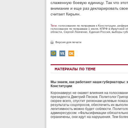
слаженную боевую единицу. Так что это
внимание и еще раз декларировать свое
считает Кирьян.
Теги:
голосование по поправкам к Конституции
,
рефере
голосование по поправкам 1 июля
,
КПРФ в Иркутской о
области
,
Сергей Левченко
,
Единая Россия
,
выборы губ
Версия для печати
МАТЕРИАЛЫ ПО ТЕМЕ
Мы знаем, как работают наши губернаторы: 
Конституции
Коронавирус не окажет влияния на голосовани
президента Дмитрий Песков. Политолог Григо
скорее всего, спустит регионам целевые показ
результаты соцопросов, обеспечить их выполне
легитимность можно будет соблюсти. Политоло
админресурсом: «Фальсификации обязательно в
ограничены, они идут на нарушения. Тем боле