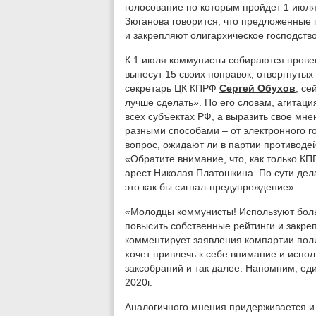
голосование по которым пройдет 1 июля
Зюганова говорится, что предложенные 
и закрепляют олигархическое господство
К 1 июля коммунисты собираются прове
вынесут 15 своих поправок, отвергнуты
секретарь ЦК КПРФ
Сергей Обухов
, се
лучше сделать». По его словам, агитаци
всех субъектах РФ, а выразить свое мн
разными способами – от электронного г
вопрос, ожидают ли в партии противодей
«Обратите внимание, что, как только К
арест Николая Платошкина. По сути дел
это как бы сигнал-предупреждение».
«Молодцы коммунисты! Используют боль
повысить собственные рейтинги и закре
комментирует заявления компартии пол
хочет привлечь к себе внимание и испол
заксобраний и так далее. Напомним, ед
2020г.
Аналогичного мнения придерживается и