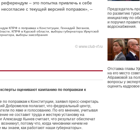
т референдум – это попытка привлечь к себе
 несогласие с текущей версией поправок», –
Председатель пр
по развитию тури
инициативу по о
и поручил правит
водоснабжения.
ндум КПРФ о поправках к Конституции
,
Геннадий Зюганов
,
бласти
,
КПРФ в Курской области
,
выборы губернатора Иркутской
ернатора
,
выборы заксобрания
© www.club-rf.ru
Отставка главы У
на его место сове
Абрамовой за пол
вопросы у экспер
оценить кадрово
эксперты оценивают кампанию по поправкам к
е по поправкам к Конституции, заявил пресс-секретарь
рий Добромелов полагает, что федеральный центр,
атели по явке и голосованию. По его мнению, учитывая
ние не составит труда и жесткую установку на
г Александр Кынев считает, что результат обеспечат
озникнут, потому что, когда чиновники ничем не
е мы знаем, как работают наши губернаторы».