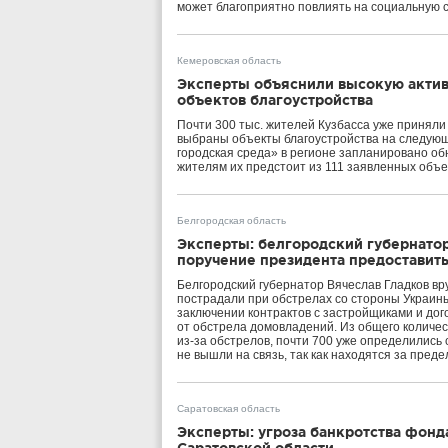
может благоприятно повлиять на социальную с
Кемеровская область
Эксперты объяснили высокую актив
объектов благоустройства
Почти 300 тыс. жителей Кузбасса уже приняли 
выбраны объекты благоустройства на следующи
городская среда» в регионе запланировано об
жителям их предстоит из 111 заявленных объе
Белгородская область
Эксперты: белгородский губернато
поручение президента предоставит
Белгородский губернатор Вячеслав Гладков вру
пострадали при обстрелах со стороны Украины
заключении контрактов с застройщиками и до
от обстрела домовладений. Из общего количе
из‑за обстрелов, почти 700 уже определились 
не вышли на связь, так как находятся за преде
Саратовская область
Эксперты: угроза банкротства фонд