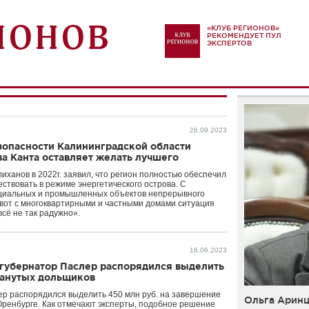
«КЛУБ РЕГИОНОВ»
РЕКОМЕНДУЕТ ПУЛ
ЭКСПЕРТОВ
26.09.2023
зопасности Калининградской области
а Канта оставляет желать лучшего
иханов в 2022г. заявил, что регион полностью обеспечил
ствовать в режиме энергетического острова. С
циальных и промышленных объектов непрерывного
а вот с многоквартирными и частными домами ситуация
всё не так радужно».
16.06.2023
 губернатор Паслер распорядился выделить
манутых дольщиков
ер распорядился выделить 450 млн руб. на завершение
Ольга Аринц
Оренбурге. Как отмечают эксперты, подобное решение