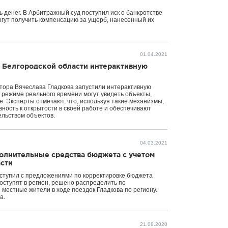
 денег. В Арбитражный суд поступил иск о банкротстве
могут получить компенсацию за ущерб, нанесенный их
01.04.2021
в Белгородской области интерактивную
атора Вячеслава Гладкова запустили интерактивную
 режиме реального времени могут увидеть объекты,
е. Эксперты отмечают, что, используя такие механизмы,
вность к открытости в своей работе и обеспечивают
ельством объектов.
04.03.2021
полнительные средства бюджета с учетом
сти
ыступил с предложениями по корректировке бюджета
оступят в регион, решено распределить по
местные жители в ходе поездок Гладкова по региону.
а.
21.08.2020