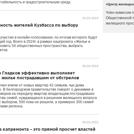
табильность и градостроительную среду.
«Центр жилищно
Член комиссии п
Общественной п
25.05.2023
жилищного про
ность жителей Кузбасса по выбору
участие в онлайн-голосовании, по итогам которого будут
й год. Всего в 2024г. в рамках нацпроекта «Жилье и
новить 54 общественных пространства, выбрать
ктов.
28.04.2023
р Гладков эффективно выполняет
ь жилье пострадавшим от обстрелов
чил ключи от новых квартир 42 семьям, чьи дома
. В белгородском правительстве говорят о динамике в
говоров на передачу квартир владельцам пострадавших
ства семей, нуждающихся в решении жилищного вопроса
с выбором, 500 пока не решили, а примерно 300 семей
лами региона.
29.03.2022
а капремонта – это прямой просчет властей