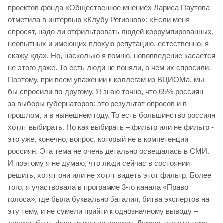
проектов фонда «Общественное мнение» Лариса Паутова
отметила в интервью «Клубу Регионов»: «Если меня
спросят, надо ли отфильтровать людей коррумпированных,
неопытных и имеющих плохую репутацию, естественно, я
скажу «да». Но, насколько я помню, нововведение касается
не этого даже. То есть люди не поняли, о чем их спросили.
Поэтому, при всем уважении к коллегам из ВЦИОМа, мы
бы спросили по-другому. Я знаю точно, что 65% россиян –
за выборы губернаторов: это результат опросов и в
прошлом, и в нынешнем году. То есть большинство россиян
хотят выбирать. Но как выбирать – фильтр или не фильтр -
это уже, конечно, вопрос, который не в компетенции
россиян. Эта тема не очень детально освещалась в СМИ.
И поэтому я не думаю, что люди сейчас в состоянии
решить, хотят они или не хотят видеть этот фильтр. Более
того, я участвовала в программе 3-го канала «Право
голоса», где была буквально баталия, битва экспертов на
эту тему, и не сумели прийти к однозначному выводу –
должен быть фильтр или не должен. Думаю, что эта тема