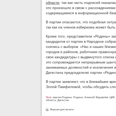
области
, так как часть подписей оказал
это произошло в связи с расхождениям
содержащимися в информационной базе 
В партии опасаются, что подобная ситу
так как на членов избиркома может быть
Кроме того, представители «Родины» зая
кандидатов от партии в Народное собр
снялись с выборов. «Нас и наших близк
городов и районов, работники правоохр
свои кандидатуры с выдвинутого списка 
это сопровождается непрерывным шанта
занимаемых должностей и исключения из
Дагестана председателю партии «Родин
В партии заявляют, что в ближайшее вр
Эллой Памфиловой, чтобы обсудить сл
Теги:
партия Родина
,
Родина
,
Алексей Журавлёв
,
ЦИК
область
,
Дагестан
Версия для печати