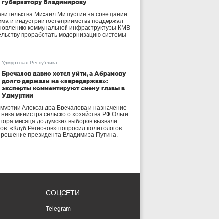
губернатору Владимирову
авительства Михаил Мишустин на совещании
зма и индустрии гостеприимства поддержал
бновлению коммунальной инфраструктуры КМВ
ельству проработать модернизацию системы
Удмуртская Республика
Бречалов давно хотел уйти, а Абрамову
долго держали на «передержке»:
эксперты комментируют смену главы в
Удмуртии
дмуртии Александра Бречалова и назначение
тника министра сельского хозяйства РФ Ольги
тора месяца до думских выборов вызвали
тов. «Клуб Регионов» попросил политологов
е решение президента Владимира Путина.
СОЦСЕТИ
Telegram