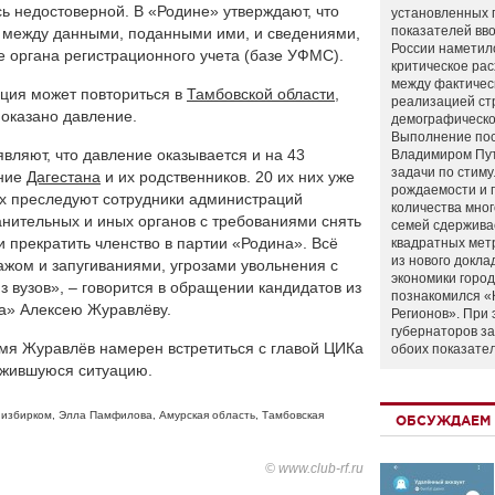
ась недостоверной. В «Родине» утверждают, что
установленных 
показателей вво
и между данными, поданными ими, и сведениями,
России наметил
органа регистрационного учета (базе УФМС).
критическое ра
между фактичес
ация может повториться в
Тамбовской области
,
реализацией ст
 оказано давление.
демографическо
Выполнение по
вляют, что давление оказывается и на 43
Владимиром Пу
задачи по стим
ание
Дагестана
и их родственников. 20 их них уже
рождаемости и
их преследуют сотрудники администраций
количества мно
анительных и иных органов с требованиями снять
семей сдержива
и прекратить членство в партии «Родина». Всё
квадратных мет
из нового докла
жом и запугиваниями, угрозами увольнения с
экономики город
 вузов», – говорится в обращении кандидатов из
познакомился «
а» Алексею Журавлёву.
Регионов». При 
губернаторов з
емя Журавлёв намерен встретиться с главой ЦИКа
обоих показате
ожившуюся ситуацию.
,
избирком
,
Элла Памфилова
,
Амурская область
,
Тамбовская
ОБСУЖДАЕМ 
© www.club-rf.ru