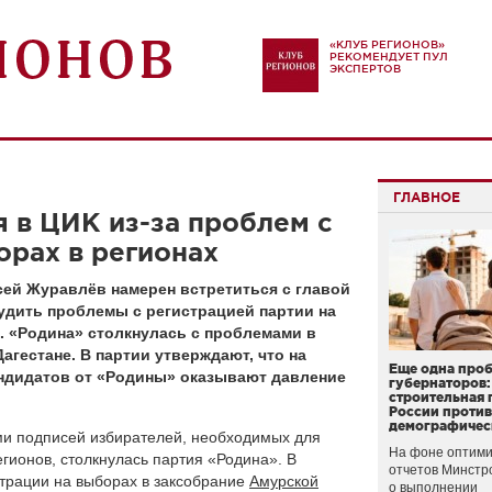
«КЛУБ РЕГИОНОВ»
РЕКОМЕНДУЕТ ПУЛ
ЭКСПЕРТОВ
ГЛАВНОЕ
 в ЦИК из-за проблем с
орах в регионах
сей Журавлёв намерен встретиться с главой
дить проблемы с регистрацией партии на
 «Родина» столкнулась с проблемами в
агестане. В партии утверждают, что на
Еще одна про
ндидатов от «Родины» оказывают давление
губернаторов:
строительная 
России проти
демографичес
и подписей избирателей, необходимых для
На фоне оптими
гионов, столкнулась партия «Родина». В
отчетов Минстр
страции на выборах в заксобрание
Амурской
о выполнении