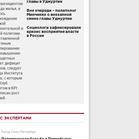
главы в Удмуртии
президентом
да жилья, в
Вне очереди – политолог
ось
Минченко о внезапной
схождение
смене главы Удмуртии
кой
Социологи зафиксировали
роительной и
кризис восприятия власти
й политики.
в России
ставленной
тиным
улированию
 повышению
годетных
ет дефицит
ров, следует
да Института
а, с которым
Клуб
этом в KPI
аписан рост
лей.
С ЭКСПЕРТАМИ
Город Санкт-Петербург
Политическая борьба в Петербурге