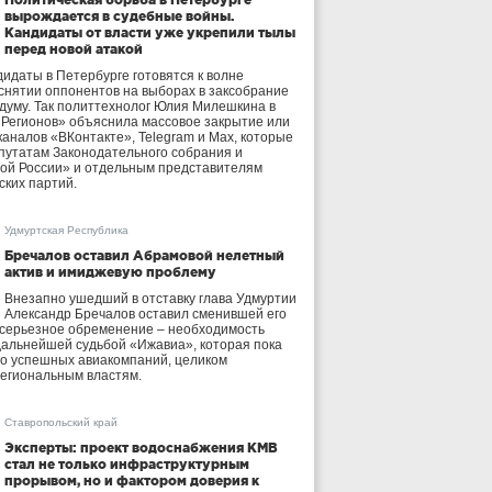
вырождается в судебные войны.
Кандидаты от власти уже укрепили тылы
перед новой атакой
идаты в Петербурге готовятся к волне
 снятии оппонентов на выборах в заксобрание
осдуму. Так политтехнолог Юлия Милешкина в
 Регионов» объяснила массовое закрытие или
аналов «ВКонтакте», Telegram и Max, которые
утатам Законодательного собрания и
ой России» и отдельным представителям
ских партий.
Удмуртская Республика
Бречалов оставил Абрамовой нелетный
актив и имиджевую проблему
Внезапно ушедший в отставку глава Удмуртии
Александр Бречалов оставил сменившей его
 серьезное обременение – необходимость
дальнейшей судьбой «Ижавиа», которая пока
ло успешных авиакомпаний, целиком
егиональным властям.
Ставропольский край
Эксперты: проект водоснабжения КМВ
стал не только инфраструктурным
прорывом, но и фактором доверия к