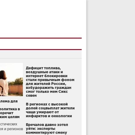
Дефицит топлива,
воздушные атаки и
интернет блокировки
стали привычным фоном
для жителей России,
взбудоражить граждан
смог только мем Сикс
севен
блема для
В регионах с высокой
долей соцвыплат жители
политика в
чаще умирают от
воречит
инфарктов и онкологии
ким целям
стических
Бречалов давно хотел
уйти: эксперты
оя и регионов
комментируют смену