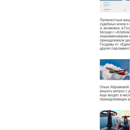
Провластные канд
судебных исков о
и, возможно, в Г
беседе с «Клубом
переименование к
принадлежали деп
Госдумы от «Един
других парламент
Ольге Абрамовой
решать вопрос с 
еще входит в чис
принадлежащих р