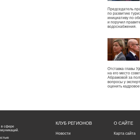
Председатель пр
по развитию тури
инициативу по о
и поручил правит
водоснабжения.
Отставка главы У
на его место сове
Абрамовой за пол
вопросы у экспер
оценить кадрово
КЛУБ РЕГИОНОВ
О САЙТЕ
 в сфере
ммуникаций.
Новости
Карта сайта
остью