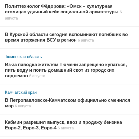
Политтехнолог Фёдорова: «Омск – культурная
столица» удачный кейс социальной архитектуры
6
августа
В Курской области сегодня вспоминают погибших во
время вторжения ВСУ в регион
6 августа
Тюменская область
Из-за паводка жителям Тюмени запрещено купаться,
пить воду и поить домашний скот из городских
водоемов
6 августа
Камчатский край
В Петропавловске-Камчатском официально сменился
мэр
6 августа
Кабмин разрешил выпуск, ввоз и продажу бензина
Евро-2, Евро-3, Евро-4
6 августа