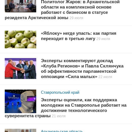
Политолог Жаров: в Архангельской
области на комплексной основе
работают с бизнесом в статусе
резидента Арктической зоны
29 июля
«Яблоку» негде упасть: как партия
переходит в третью лигу
29 июля
Эксперты комментируют доклад
«Клуба Регионов» и Павла Склянчука
об эффективности парламентской
оппозиции «Сила малых»
22 июля
Ставропольский край
Эксперты оценили, как поддержка
молодежи на Ставрополье работает на
достижение технологического
суверенитета страны
21 июля
Архангельская область