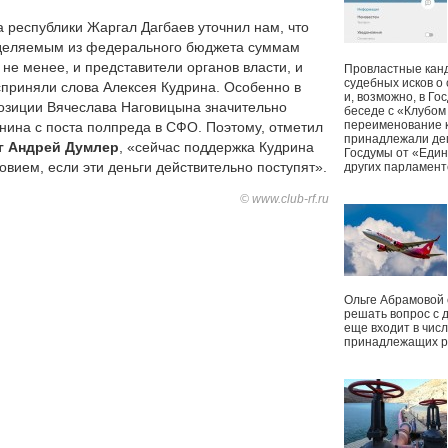
 республики Жаргал Дагбаев уточнил нам, что
ыделяемым из федерального бюджета суммам
не менее, и представители органов власти, и
Провластные канд
судебных исков о
приняли слова Алексея Кудрина. Особенно в
и, возможно, в Г
 позиции Вячеслава Наговицына значительно
беседе с «Клубом
переименование к
нина с поста полпреда в СФО. Поэтому, отметил
принадлежали деп
г Андрей Думлер
, «сейчас поддержка Кудрина
Госдумы от «Един
овием, если эти деньги действительно поступят».
других парламент
© www.club-rf.ru
Ольге Абрамовой
решать вопрос с 
еще входит в чис
принадлежащих р