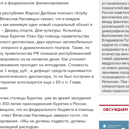
тся в федеральном финансировании.
установленных 
показателей вво
а республики Жаргал Дагбаев пояснил «Клубу
России наметил
критическое ра
«Вячеслав Наговицын сказал, что в каждом
между фактичес
н как минимум один новый социальный объект и
реализацией ст
 – Дворец спорта, Дом культуры, больница,
демографическо
толице Бурятии Улан-Удэ помощь правительства
Выполнение по
Владимиром Пу
ского диспансера, двух крупных автомобильных
задачи по стим
 оперного и драматического театров. Также, по
рождаемости и
ру правительства РФ показали республиканский
количества мно
морожено из-за нехватки денег. Как уточняет
семей сдержива
квадратных мет
ревнования проходят на ипподроме. Стоимость
из нового докла
е 1 млрд. руб., а дефицит средств оценивается
экономики город
нкологического диспансера, то он был построен в
познакомился «
терапии используется еще с 60-х гг. Глава
Регионов». При 
губернаторов з
ению.
обоих показате
очек столицы Бурятии, уже во время заседания
я 350-летия присоединения Бурятии к России,
вицына, что из федерального бюджета в помощь
ОБСУЖДАЕМ 
В ответ Вячеслав Наговицын заверил гостя, что
ирования: «Мы не должны подвести, должны
имизацией расходов».