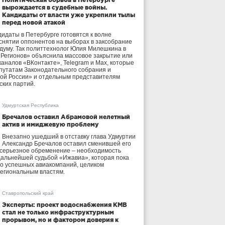
вырождается в судебные войны.
Кандидаты от власти уже укрепили тылы
перед новой атакой
идаты в Петербурге готовятся к волне
 снятии оппонентов на выборах в заксобрание
осдуму. Так политтехнолог Юлия Милешкина в
 Регионов» объяснила массовое закрытие или
аналов «ВКонтакте», Telegram и Max, которые
утатам Законодательного собрания и
ой России» и отдельным представителям
ских партий.
Удмуртская Республика
Бречалов оставил Абрамовой нелетный
актив и имиджевую проблему
Внезапно ушедший в отставку глава Удмуртии
Александр Бречалов оставил сменившей его
 серьезное обременение – необходимость
дальнейшей судьбой «Ижавиа», которая пока
ло успешных авиакомпаний, целиком
егиональным властям.
Ставропольский край
Эксперты: проект водоснабжения КМВ
стал не только инфраструктурным
прорывом, но и фактором доверия к