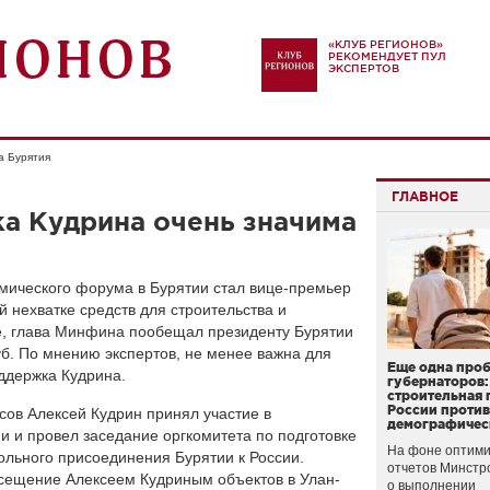
«КЛУБ РЕГИОНОВ»
РЕКОМЕНДУЕТ ПУЛ
ЭКСПЕРТОВ
а Бурятия
ГЛАВНОЕ
а Кудрина очень значима
омического форума в Бурятии стал вице-премьер
 нехватке средств для строительства и
ке, глава Минфина пообещал президенту Бурятии
уб. По мнению экспертов, не менее важна для
Еще одна про
ддержка Кудрина.
губернаторов:
строительная 
России проти
сов Алексей Кудрин принял участие в
демографичес
 и провел заседание оргкомитета по подготовке
На фоне оптими
ольного присоединения Бурятии к России.
отчетов Минстр
осещение Алексеем Кудриным объектов в Улан-
о выполнении