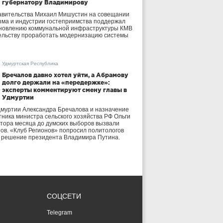
губернатору Владимирову
авительства Михаил Мишустин на совещании
зма и индустрии гостеприимства поддержал
бновлению коммунальной инфраструктуры КМВ
ельству проработать модернизацию системы
Удмуртская Республика
Бречалов давно хотел уйти, а Абрамову
долго держали на «передержке»:
эксперты комментируют смену главы в
Удмуртии
дмуртии Александра Бречалова и назначение
тника министра сельского хозяйства РФ Ольги
тора месяца до думских выборов вызвали
тов. «Клуб Регионов» попросил политологов
е решение президента Владимира Путина.
СОЦСЕТИ
Telegram