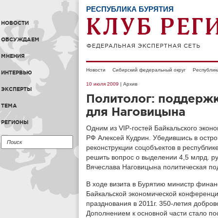
РЕСПУБЛИКА БУРЯТИЯ
НОВОСТИ
ОБСУЖДАЕМ
МНЕНИЯ
Новости
Сибирский федеральный округ
Республик
ИНТЕРВЬЮ
10 июля 2009
| Архив
ЭКСПЕРТЫ
Политолог: поддержк
ТЕМА
для Наговицына
РЕГИОНЫ
Одним из VIP-гостей Байкальского экон
РФ Алексей Кудрин. Убедившись в острой
реконструкции соцобъектов в республи
решить вопрос о выделении 4,5 млрд. р
Вячеслава Наговицына политическая по
В ходе визита в Бурятию министр финан
Байкальской экономической конференции
празднования в 2011г. 350-летия добров
Дополнением к основной части стало п