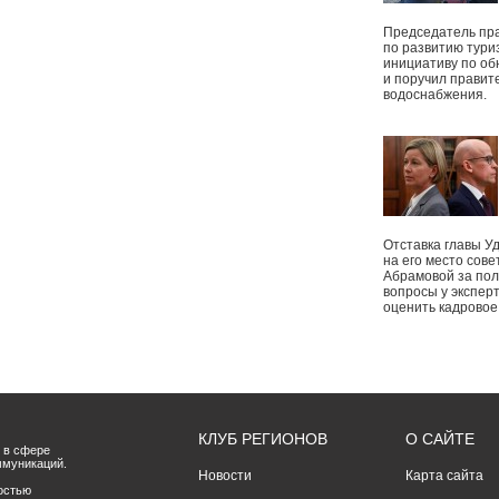
Председатель пр
по развитию тури
инициативу по о
и поручил правит
водоснабжения.
Отставка главы У
на его место сове
Абрамовой за пол
вопросы у экспер
оценить кадрово
КЛУБ РЕГИОНОВ
О САЙТЕ
 в сфере
ммуникаций.
Новости
Карта сайта
остью