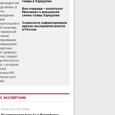
главы в Удмуртии
президентом
да жилья, в
Вне очереди – политолог
ось
Минченко о внезапной
схождение
смене главы Удмуртии
кой
Социологи зафиксировали
роительной и
кризис восприятия власти
й политики.
в России
ставленной
тиным
улированию
 повышению
годетных
ет дефицит
ров, следует
да Института
а, с которым
Клуб
этом в KPI
аписан рост
лей.
С ЭКСПЕРТАМИ
Город Санкт-Петербург
Политическая борьба в Петербурге