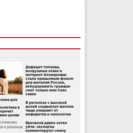
Дефицит топлива,
воздушные атаки и
интернет блокировки
стали привычным фоном
для жителей России,
взбудоражить граждан
смог только мем Сикс
севен
блема для
В регионах с высокой
долей соцвыплат жители
политика в
чаще умирают от
воречит
инфарктов и онкологии
ким целям
стических
Бречалов давно хотел
уйти: эксперты
оя и регионов
комментируют смену