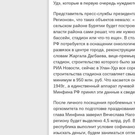
Удэ, которые в первую очередь нуждаю
Представитель пресс-службы президент
Регионов», что таких объектов немало: 
сельском районе Бурятии будет построе
власти района сами решат, что им нужно
бассейн, стадион или что-то еще». В с
РФ потребуется в оснащении онкологиче
развязок в центре города, реконструкции
словам Жаргала Дагбаева, вице-премье
стадион, строительство которого было за
РИА Новости, сейчас в Улан-Удэ все со
строительства стадиона составляет свыш
минимум в 950 млн. руб. Что касается о
1949г., а единственный аппарат лучевой 
Минфина РФ принял эти данные к свед
После личного посещения проблемных т
оргкомитета по подготовке праздновани
глава Минфина заверил Вячеслава Наго
региону будет выделено 4,5 млрд. руб. 
республика выполнит условие софинанс
изыскать деньги, будем заниматься опт