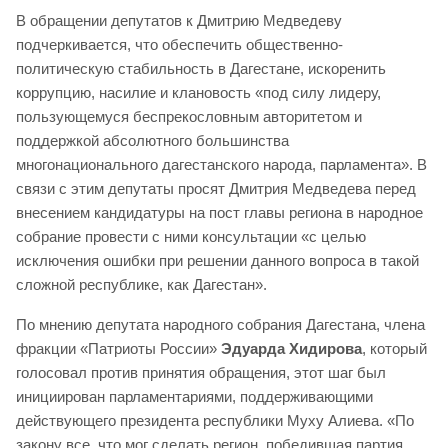
В обращении депутатов к Дмитрию Медведеву
подчеркивается, что обеспечить общественно-
политическую стабильность в Дагестане, искоренить
коррупцию, насилие и клановость «под силу лидеру,
пользующемуся беспрекословным авторитетом и
поддержкой абсолютного большинства
многонационального дагестанского народа, парламента». В
связи с этим депутаты просят Дмитрия Медведева перед
внесением кандидатуры на пост главы региона в народное
собрание провести с ними консультации «с целью
исключения ошибки при решении данного вопроса в такой
сложной республике, как Дагестан».
По мнению депутата народного собрания Дагестана, члена
фракции «Патриоты России»
Эдуарда Хидирова
, который
голосовал против принятия обращения, этот шаг был
инициирован парламентариями, поддерживающими
действующего президента республики Муху Алиева. «По
закону все, что мог сделать регион, победившая партия,