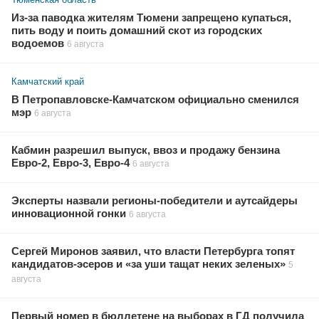
Из-за паводка жителям Тюмени запрещено купаться,
пить воду и поить домашний скот из городских
водоемов
6 августа
Камчатский край
В Петропавловске-Камчатском официально сменился
мэр
6 августа
Кабмин разрешил выпуск, ввоз и продажу бензина
Евро-2, Евро-3, Евро-4
6 августа
Эксперты назвали регионы-победители и аутсайдеры
инновационной гонки
6 августа
Сергей Миронов заявил, что власти Петербурга топят
кандидатов-эсеров и «за уши тащат неких зеленых»
5
августа
Первый номер в бюллетене на выборах в ГД получила