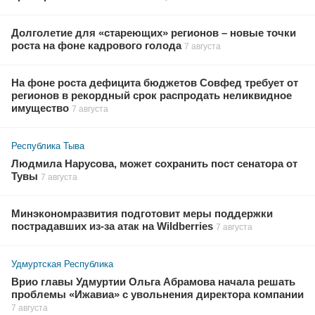
Долголетие для «стареющих» регионов – новые точки
роста на фоне кадрового голода
7 августа
На фоне роста дефицита бюджетов Совфед требует от
регионов в рекордный срок распродать неликвидное
имущество
7 августа
Республика Тыва
Людмила Нарусова, может сохранить пост сенатора от
Тувы
7 августа
Минэкономразвития подготовит меры поддержки
пострадавших из-за атак на Wildberries
7 августа
Удмуртская Республика
Врио главы Удмуртии Ольга Абрамова начала решать
проблемы «Ижавиа» с увольнения директора компании
7 августа