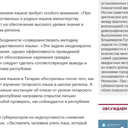
установленных 
показателей вво
чением языков требует особого внимания. «При
России наметил
критическое ра
рственных и родных языков министерству
между фактичес
т на обеспечение высокого уровня знания и
реализацией ст
ва региона.
демографическо
Выполнение по
обходимости «совершенствовать методику
Владимиром Пу
задачи по стим
дарственного языка». «Эти задачи неоднократно
рождаемости и
вания, однако эффективность проводимой
количества мно
ет обоснованные нарекания граждан.
семей сдержива
ти следует сделать соответствующие выводы и
квадратных мет
из нового докла
лава республики.
экономики город
познакомился «
ения языков в Татарии обострилась после того, как
Регионов». При 
т изучения татарского языка в школах региона. А
губернаторов з
азные инстанции об отказе от уроков татарского.
обоих показате
 республики направила открытое письмо
ьбой проверить, как соблюдается в республике
ОБСУЖДАЕМ 
е губернаторов на недопустимость снижения
ах. «Заставлять человека учить язык, который