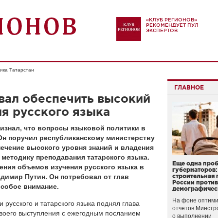
«КЛУБ РЕГИОНОВ»
РЕКОМЕНДУЕТ ПУЛ
ЭКСПЕРТОВ
ика Татарстан
ГЛАВНОЕ
вал обеспечить высокий
я русского языка
изнал, что вопросы языковой политики в
Он поручил республиканскому министерству
печение высокого уровня знаний и владения
методику преподавания татарского языка.
Еще одна про
ения объемов изучения русского языка в
губернаторов:
димир Путин. Он потребовал от глав
строительная 
России проти
особое внимание.
демографичес
На фоне оптими
 русского и татарского языка поднял глава
отчетов Минстр
своего выступления с ежегодным посланием
о выполнении