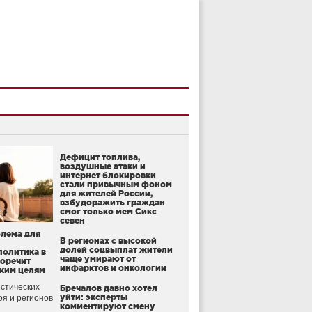
Дефицит топлива,
воздушные атаки и
интернет блокировки
стали привычным фоном
для жителей России,
взбудоражить граждан
смог только мем Сикс
севен
блема для
В регионах с высокой
долей соцвыплат жители
политика в
чаще умирают от
воречит
инфарктов и онкологии
ким целям
стических
Бречалов давно хотел
уйти: эксперты
оя и регионов
комментируют смену