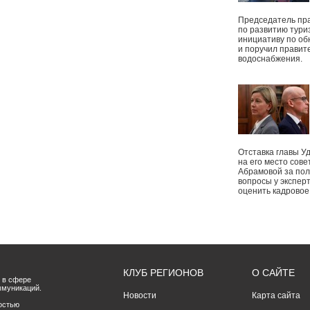
Председатель пр
по развитию тури
инициативу по о
и поручил правит
водоснабжения.
Отставка главы У
на его место сове
Абрамовой за пол
вопросы у экспер
оценить кадрово
КЛУБ РЕГИОНОВ
О САЙТЕ
 в сфере
ммуникаций.
Новости
Карта сайта
остью