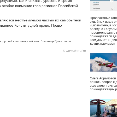
допустимо, как и снижать уровень и время
 особое внимание глав регионов Российской
Провластные канд
 являются неотъемлемой частью их самобытной
судебных исков о
рованное Конституцией право. Право
и, возможно, в Г
беседе с «Клубом
переименование к
принадлежали деп
Госдумы от «Един
н
,
русский язык
,
татарский язык
,
Владимир Путин
,
школа
других парламент
© www.club-rf.ru
Ольге Абрамовой
решать вопрос с 
еще входит в чис
принадлежащих р