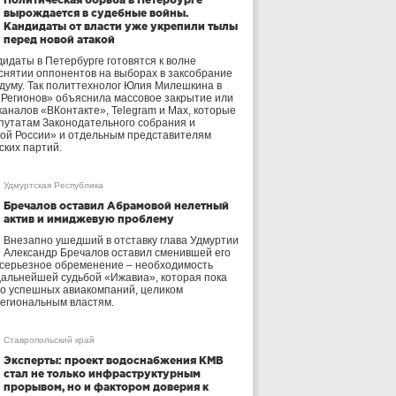
вырождается в судебные войны.
Кандидаты от власти уже укрепили тылы
перед новой атакой
идаты в Петербурге готовятся к волне
 снятии оппонентов на выборах в заксобрание
осдуму. Так политтехнолог Юлия Милешкина в
 Регионов» объяснила массовое закрытие или
аналов «ВКонтакте», Telegram и Max, которые
утатам Законодательного собрания и
ой России» и отдельным представителям
ских партий.
Удмуртская Республика
Бречалов оставил Абрамовой нелетный
актив и имиджевую проблему
Внезапно ушедший в отставку глава Удмуртии
Александр Бречалов оставил сменившей его
 серьезное обременение – необходимость
дальнейшей судьбой «Ижавиа», которая пока
ло успешных авиакомпаний, целиком
егиональным властям.
Ставропольский край
Эксперты: проект водоснабжения КМВ
стал не только инфраструктурным
прорывом, но и фактором доверия к