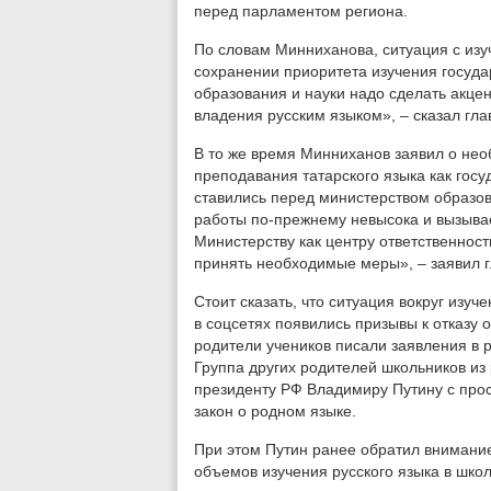
перед парламентом региона.
По словам Минниханова, ситуация с изу
сохранении приоритета изучения госуда
образования и науки надо сделать акцен
владения русским языком», – сказал гла
В то же время Минниханов заявил о не
преподавания татарского языка как госу
ставились перед министерством образо
работы по-прежнему невысока и вызыва
Министерству как центру ответственнос
принять необходимые меры», – заявил г
Стоит сказать, что ситуация вокруг изуч
в соцсетях появились призывы к отказу о
родители учеников писали заявления в р
Группа других родителей школьников из
президенту РФ Владимиру Путину с прос
закон о родном языке.
При этом Путин ранее обратил внимани
объемов изучения русского языка в школ