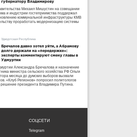
губернатору Владимирову
авительства Михаил Мишустин на совещании
зма и индустрии гостеприимства поддержал
бновлению коммунальной инфраструктуры КМВ
ельству проработать модернизацию системы
Удмуртская Республика
Бречалов давно хотел уйти, а Абрамову
долго держали на «передержке»:
эксперты комментируют смену главы в
Удмуртии
дмуртии Александра Бречалова и назначение
тника министра сельского хозяйства РФ Ольги
тора месяца до думских выборов вызвали
тов. «Клуб Регионов» попросил политологов
е решение президента Владимира Путина.
СОЦСЕТИ
Telegram