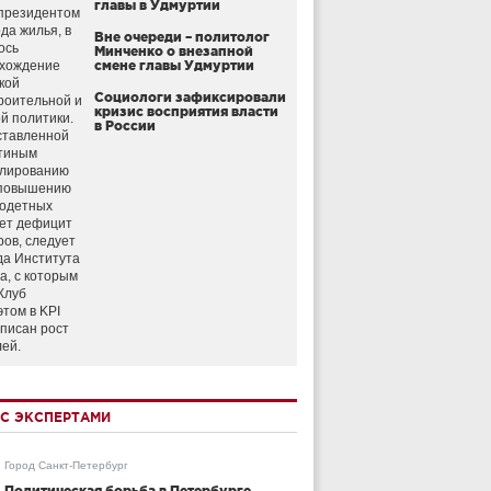
главы в Удмуртии
президентом
да жилья, в
Вне очереди – политолог
ось
Минченко о внезапной
схождение
смене главы Удмуртии
кой
Социологи зафиксировали
роительной и
кризис восприятия власти
й политики.
в России
ставленной
тиным
улированию
 повышению
годетных
ет дефицит
ров, следует
да Института
а, с которым
Клуб
этом в KPI
аписан рост
лей.
С ЭКСПЕРТАМИ
Город Санкт-Петербург
Политическая борьба в Петербурге