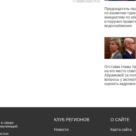
© www.club-rf.ru
Председатель пр
по развитию тури
инициативу по о
и поручил правит
водоснабжения.
Отставка главы У
на его место сове
Абрамовой за пол
вопросы у экспер
оценить кадрово
КЛУБ РЕГИОНОВ
О САЙТЕ
 в сфере
ммуникаций.
Новости
Карта сайта
остью