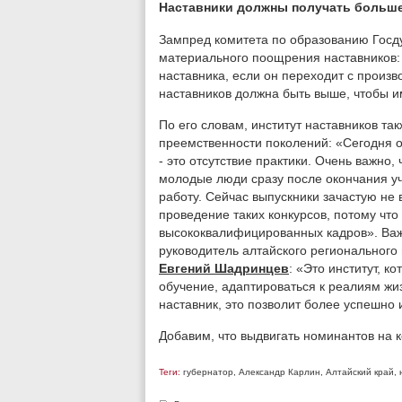
Наставники должны получать больш
Зампред комитета по образованию Гос
материального поощрения наставников: 
наставника, если он переходит с произ
наставников должна быть выше, чтобы и
По его словам, институт наставников та
преемственности поколений: «Сегодня о
- это отсутствие практики. Очень важно
молодые люди сразу после окончания уче
работу. Сейчас выпускники зачастую не 
проведение таких конкурсов, потому что
высококвалифицированных кадров». Важ
руководитель алтайского региональног
Евгений Шадринцев
: «Это институт, 
обучение, адаптироваться к реалиям жиз
наставник, это позволит более успешно
Добавим, что выдвигать номинантов на к
Теги:
губернатор
,
Александр Карлин
,
Алтайский край
,