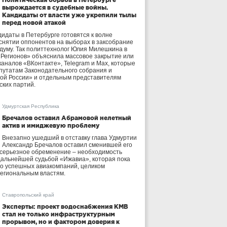
вырождается в судебные войны.
Кандидаты от власти уже укрепили тылы
перед новой атакой
идаты в Петербурге готовятся к волне
 снятии оппонентов на выборах в заксобрание
осдуму. Так политтехнолог Юлия Милешкина в
 Регионов» объяснила массовое закрытие или
аналов «ВКонтакте», Telegram и Max, которые
утатам Законодательного собрания и
ой России» и отдельным представителям
ских партий.
Удмуртская Республика
Бречалов оставил Абрамовой нелетный
актив и имиджевую проблему
Внезапно ушедший в отставку глава Удмуртии
Александр Бречалов оставил сменившей его
 серьезное обременение – необходимость
дальнейшей судьбой «Ижавиа», которая пока
ло успешных авиакомпаний, целиком
егиональным властям.
Ставропольский край
Эксперты: проект водоснабжения КМВ
стал не только инфраструктурным
прорывом, но и фактором доверия к