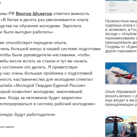
е
думы РФ
Виктор Шудегов
отметил важность
«В Китае в десять раз увеличивается плата
Провластные канд
водства на обучение молодежи. Зарплата
судебных исков о
и, возможно, в Г
м было выгодно работать».
беседе с «Клубом
переименование к
кже способствует передачи опыта,
принадлежали деп
Госдумы от «Един
чень большой минус в нашей системе подготовки
других парламент
, чтобы были руководители-наставники, чтобы
бы могли встать за станок и тут же начать
в состоянии это делать. Я приветствую
 у нас очень большая проблема с подготовкой
ность наставничества для молодежи отметил
о штаба «Молодой Гвардии Единой России»
который позволяет молодежи, закончившей
Ольге Абрамовой
решать вопрос с 
ни. Когда за человеком будет закреплен
еще входит в чис
 интегрироваться в систему рабочей молодежи».
принадлежащих р
онкурс будут работодатели.
наставник