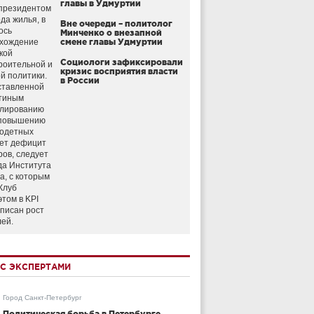
главы в Удмуртии
президентом
да жилья, в
Вне очереди – политолог
ось
Минченко о внезапной
схождение
смене главы Удмуртии
кой
Социологи зафиксировали
роительной и
кризис восприятия власти
й политики.
в России
ставленной
тиным
улированию
 повышению
годетных
ет дефицит
ров, следует
да Института
а, с которым
Клуб
этом в KPI
аписан рост
лей.
С ЭКСПЕРТАМИ
Город Санкт-Петербург
Политическая борьба в Петербурге