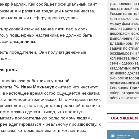
сандр Карлин. Как сообщает официальный сайт
установленных 
показателей вво
рождения и развития традиций наставничества,
России наметил
ния молодежи в сферу производства».
критическое ра
между фактичес
ь трудовой стаж не менее пяти лет, а срок
реализацией ст
демографическо
ого, у подшефных наставника не должно быть
Выполнение по
овой дисциплины.
Владимиром Пу
задачи по стим
есть победителей. Они получат денежные
рождаемости и
пломы.
количества мно
семей сдержива
квадратных мет
ую роль
из нового докла
экономики город
о профсоюза работников угольной
познакомился «
палаты РФ
Иван Мохначук
считает, что институт
Регионов». При 
, в настоящее время остро ощущается нехватка
губернаторов з
обоих показате
к и инженерно-технических. В то же время велик
роизводства, есть недостаток реальной практики
этого можно сделать вывод, что институт
сыграть положительную роль: помочь людям,
ОБСУЖДАЕМ 
рее адаптироваться к реальному производству, к
связям, которые возникают в коллективе».