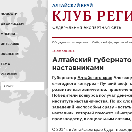
АЛТАЙСКИЙ КРАЙ
НОВОСТИ
ОБСУЖДАЕМ
МНЕНИЯ
Обсуждаем с экспертами
Сибирский федеральный ок
ИНТЕРВЬЮ
16 апреля 2014
ЭКСПЕРТЫ
Алтайский губернато
ТЕМА
наставниками
РЕГИОНЫ
Губернатор
Алтайского края
Александ
ежегодного конкурса «Лучший шеф-на
развитие наставничества, привлечен
Победители конкурса получат денеж
института наставничества. По их сл
заведений неспособны сразу «встать 
наставник, который поможет «быстре
производству, к социальным связям,
С 2014г. в Алтайском крае будет прохо