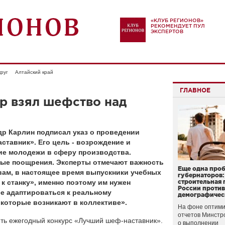
«КЛУБ РЕГИОНОВ»
РЕКОМЕНДУЕТ ПУЛ
ЭКСПЕРТОВ
руг
Алтайский край
ГЛАВНОЕ
р взял шефство над
р Карлин подписал указ о проведении
ставник». Его цель - возрождение и
ие молодежи в сферу производства.
ные поощрения. Эксперты отмечают важность
Еще одна про
овам, в настоящее время выпускники учебных
губернаторов:
к станку», именно поэтому им нужен
строительная 
России проти
е адаптироваться к реальному
демографичес
 которые возникают в коллективе».
На фоне оптими
отчетов Минстр
дить ежегодный конкурс «Лучший шеф-наставник».
о выполнении