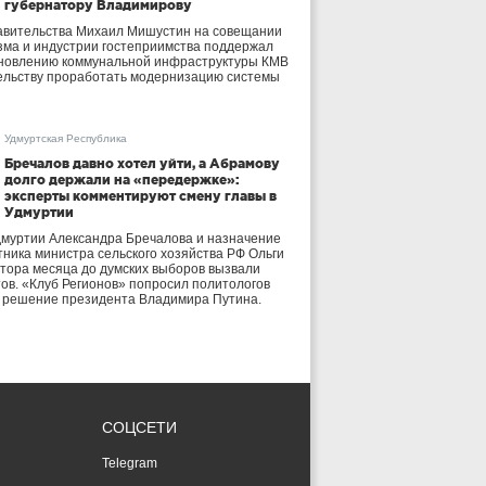
губернатору Владимирову
авительства Михаил Мишустин на совещании
зма и индустрии гостеприимства поддержал
бновлению коммунальной инфраструктуры КМВ
ельству проработать модернизацию системы
Удмуртская Республика
Бречалов давно хотел уйти, а Абрамову
долго держали на «передержке»:
эксперты комментируют смену главы в
Удмуртии
дмуртии Александра Бречалова и назначение
тника министра сельского хозяйства РФ Ольги
тора месяца до думских выборов вызвали
тов. «Клуб Регионов» попросил политологов
е решение президента Владимира Путина.
СОЦСЕТИ
Telegram