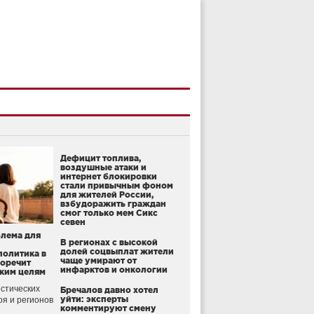
Дефицит топлива,
воздушные атаки и
интернет блокировки
стали привычным фоном
для жителей России,
взбудоражить граждан
смог только мем Сикс
севен
блема для
В регионах с высокой
долей соцвыплат жители
политика в
чаще умирают от
воречит
инфарктов и онкологии
ким целям
стических
Бречалов давно хотел
уйти: эксперты
оя и регионов
комментируют смену