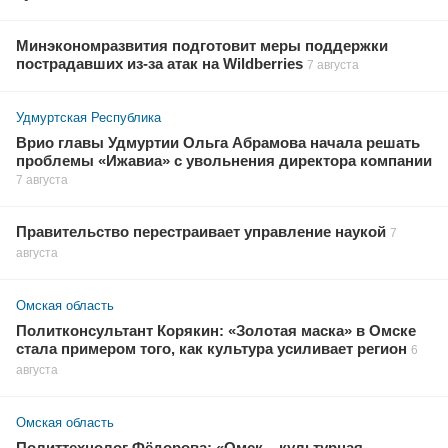
Минэкономразвития подготовит меры поддержки
пострадавших из-за атак на Wildberries
7 августа
Удмуртская Республика
Врио главы Удмуртии Ольга Абрамова начала решать
проблемы «Ижавиа» с увольнения директора компании
7 августа
Правительство перестраивает управление наукой
7
августа
Омская область
Политконсультант Корякин: «Золотая маска» в Омске
стала примером того, как культура усиливает регион
6
августа
Омская область
Политтехнолог Фёдорова: «Омск – культурная