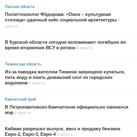
Омская область
Политтехнолог Фёдорова: «Омск – культурная
столица» удачный кейс социальной архитектуры
6
августа
В Курской области сегодня вспоминают погибших во
время вторжения ВСУ в регион
6 августа
Тюменская область
Из-за паводка жителям Тюмени запрещено купаться,
пить воду и поить домашний скот из городских
водоемов
6 августа
Камчатский край
В Петропавловске-Камчатском официально сменился
мэр
6 августа
Кабмин разрешил выпуск, ввоз и продажу бензина
Евро-2, Евро-3, Евро-4
6 августа