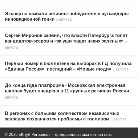
Эксперты назвали регионы-победители и аутсайдеры
инновационной гонки
6 августа
Сергей Миронов заявил, что власти Петербурга топят
кандидатов-эсеров и «за уши тащат неких зеленых»
5
августа
Первый номер в бюллетене на выборах в ГД получила
«Единая Россия», последний – «Новые люди»
5 августа
До конца года платформа «Московская электронная
школа» будет внедрена в 11 крупных регионах России
5
августа
В регионах с большим количеством независимых
заправок сохраняются проблемы с топливом
5 августа
© 2026 «Клуб Регионов» – федеральная экспертная сеть.