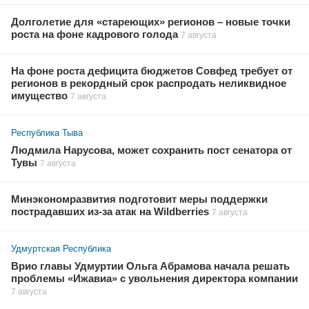
Долголетие для «стареющих» регионов – новые точки
роста на фоне кадрового голода
7 августа
На фоне роста дефицита бюджетов Совфед требует от
регионов в рекордный срок распродать неликвидное
имущество
7 августа
Республика Тыва
Людмила Нарусова, может сохранить пост сенатора от
Тувы
7 августа
Минэкономразвития подготовит меры поддержки
пострадавших из-за атак на Wildberries
7 августа
Удмуртская Республика
Врио главы Удмуртии Ольга Абрамова начала решать
проблемы «Ижавиа» с увольнения директора компании
7 августа