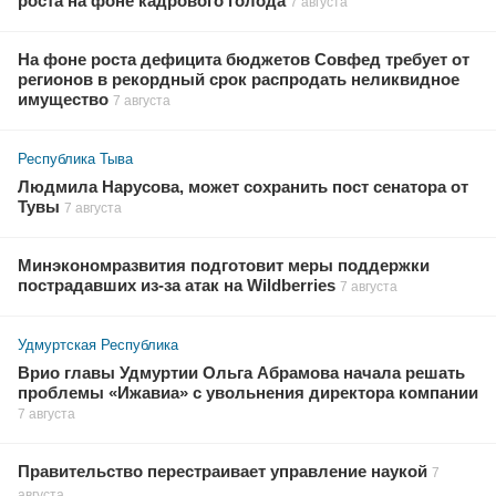
роста на фоне кадрового голода
7 августа
На фоне роста дефицита бюджетов Совфед требует от
регионов в рекордный срок распродать неликвидное
имущество
7 августа
Республика Тыва
Людмила Нарусова, может сохранить пост сенатора от
Тувы
7 августа
Минэкономразвития подготовит меры поддержки
пострадавших из-за атак на Wildberries
7 августа
Удмуртская Республика
Врио главы Удмуртии Ольга Абрамова начала решать
проблемы «Ижавиа» с увольнения директора компании
7 августа
Правительство перестраивает управление наукой
7
августа