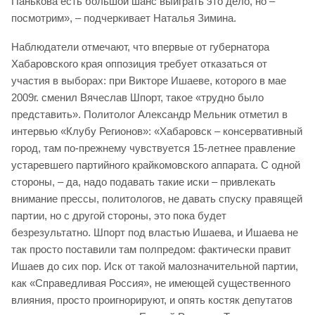
Панькова есть большой шанс выиграть это дело, но –
посмотрим», – подчеркивает Наталья Зимина.
Наблюдатели отмечают, что впервые от губернатора
Хабаровского края оппозиция требует отказаться от
участия в выборах: при Викторе Ишаеве, которого в мае
2009г. сменил Вячеслав Шпорт, такое «трудно было
представить». Политолог Александр Мельник отметил в
интервью «Клубу Регионов»: «Хабаровск – консервативный
город, там по-прежнему чувствуется 15-летнее правление
устаревшего партийного крайкомовского аппарата. С одной
стороны, – да, надо подавать такие иски – привлекать
внимание прессы, политологов, не давать спуску правящей
партии, но с другой стороны, это пока будет
безрезультатно. Шпорт под властью Ишаева, и Ишаева не
так просто поставили там полпредом: фактически правит
Ишаев до сих пор. Иск от такой малозначительной партии,
как «Справедливая Россия», не имеющей существенного
влияния, просто проигнорируют, и опять костяк депутатов