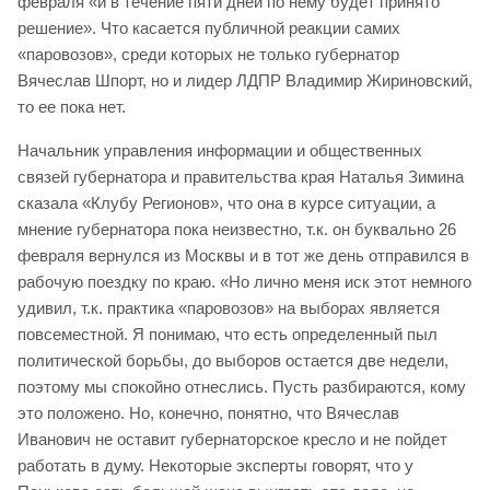
февраля «и в течение пяти дней по нему будет принято
решение». Что касается публичной реакции самих
«паровозов», среди которых не только губернатор
Вячеслав Шпорт, но и лидер ЛДПР Владимир Жириновский,
то ее пока нет.
Начальник управления информации и общественных
связей губернатора и правительства края Наталья Зимина
сказала «Клубу Регионов», что она в курсе ситуации, а
мнение губернатора пока неизвестно, т.к. он буквально 26
февраля вернулся из Москвы и в тот же день отправился в
рабочую поездку по краю. «Но лично меня иск этот немного
удивил, т.к. практика «паровозов» на выборах является
повсеместной. Я понимаю, что есть определенный пыл
политической борьбы, до выборов остается две недели,
поэтому мы спокойно отнеслись. Пусть разбираются, кому
это положено. Но, конечно, понятно, что Вячеслав
Иванович не оставит губернаторское кресло и не пойдет
работать в думу. Некоторые эксперты говорят, что у