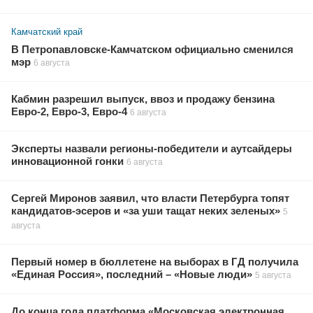
Камчатский край
В Петропавловске-Камчатском официально сменился
мэр
6 августа
Кабмин разрешил выпуск, ввоз и продажу бензина
Евро-2, Евро-3, Евро-4
6 августа
Эксперты назвали регионы-победители и аутсайдеры
инновационной гонки
6 августа
Сергей Миронов заявил, что власти Петербурга топят
кандидатов-эсеров и «за уши тащат неких зеленых»
5
августа
Первый номер в бюллетене на выборах в ГД получила
«Единая Россия», последний – «Новые люди»
5 августа
До конца года платформа «Московская электронная