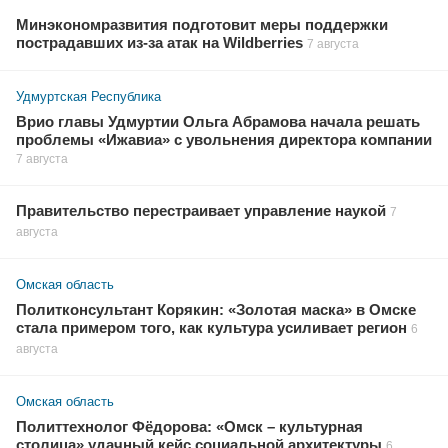
Минэкономразвития подготовит меры поддержки
пострадавших из-за атак на Wildberries
7 августа
Удмуртская Республика
Врио главы Удмуртии Ольга Абрамова начала решать
проблемы «Ижавиа» с увольнения директора компании
7 августа
Правительство перестраивает управление наукой
7
августа
Омская область
Политконсультант Корякин: «Золотая маска» в Омске
стала примером того, как культура усиливает регион
6
августа
Омская область
Политтехнолог Фёдорова: «Омск – культурная
столица» удачный кейс социальной архитектуры
6