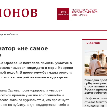
«КЛУБ РЕГИОНОВ»
РЕКОМЕНДУЕТ ПУЛ
ЭКСПЕРТОВ
ирская область
ГЛАВНОЕ
натор «не самое
»
а Орлова не пожелала принять участие в
овала «вызов» кандидата в мэры Коврова
ной водой. В пресс-службе главы региона
 до головы мокрой женщины в одежде не
Еще одна про
губернаторов:
строительная 
России проти
лана Орлова проигнорировала «вызов»
демографичес
олотной принять участие во флешмобе и
На фоне оптими
рлова заявила журналистам, что практикует
отчетов Минстр
о не на публику, а для поддержания себя в
о выполнении