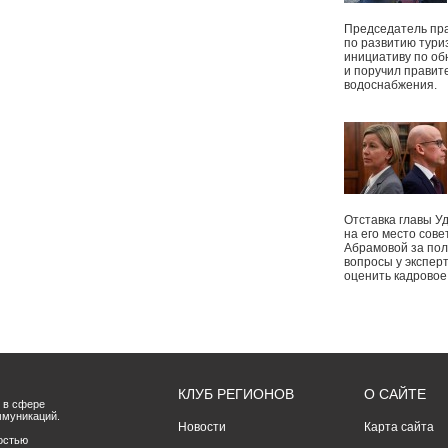
Председатель пр
по развитию тури
инициативу по о
и поручил правит
водоснабжения.
Отставка главы У
на его место сове
Абрамовой за пол
вопросы у экспер
оценить кадрово
КЛУБ РЕГИОНОВ
О САЙТЕ
 в сфере
ммуникаций.
Новости
Карта сайта
остью