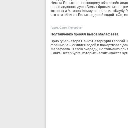
Никита Белых по-настоящему облил себя ледяно
после ледяного душа Белых бросил вызов трем
которых и Мамаев. Коммунист заявил «Клубу Ре
что сам обольет Белых ледяной водой. «Он, мо
Город Санкт-Петербург
Полтавченко принял вызов Малафеева
Врио губернатора Санкт-Петербурга Георгий П
флешмобе – облился водой и пожертвовал день
Малафеева. В свою очередь, Полтавченко приз
Санкт-Петербурга, которых насчитывается чут