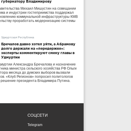
губернатору Владимирову
авительства Михаил Мишустин на совещании
зма и индустрии гостеприимства поддержал
бновлению коммунальной инфраструктуры КМВ
ельству проработать модернизацию системы
Удмуртская Республика
Бречалов давно хотел уйти, а Абрамову
долго держали на «передержке»:
эксперты комментируют смену главы в
Удмуртии
дмуртии Александра Бречалова и назначение
тника министра сельского хозяйства РФ Ольги
тора месяца до думских выборов вызвали
тов. «Клуб Регионов» попросил политологов
е решение президента Владимира Путина.
СОЦСЕТИ
Telegram