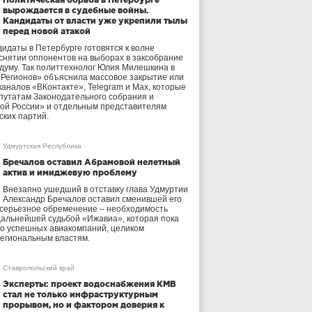
вырождается в судебные войны.
Кандидаты от власти уже укрепили тылы
перед новой атакой
идаты в Петербурге готовятся к волне
 снятии оппонентов на выборах в заксобрание
осдуму. Так политтехнолог Юлия Милешкина в
 Регионов» объяснила массовое закрытие или
аналов «ВКонтакте», Telegram и Max, которые
утатам Законодательного собрания и
ой России» и отдельным представителям
ских партий.
Удмуртская Республика
Бречалов оставил Абрамовой нелетный
актив и имиджевую проблему
Внезапно ушедший в отставку глава Удмуртии
Александр Бречалов оставил сменившей его
 серьезное обременение – необходимость
дальнейшей судьбой «Ижавиа», которая пока
ло успешных авиакомпаний, целиком
егиональным властям.
Ставропольский край
Эксперты: проект водоснабжения КМВ
стал не только инфраструктурным
прорывом, но и фактором доверия к