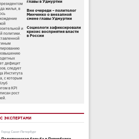
главы в Удмуртии
президентом
да жилья, в
Вне очереди – политолог
ось
Минченко о внезапной
схождение
смене главы Удмуртии
кой
Социологи зафиксировали
роительной и
кризис восприятия власти
й политики.
в России
ставленной
тиным
улированию
 повышению
годетных
ет дефицит
ров, следует
да Института
а, с которым
Клуб
этом в KPI
аписан рост
лей.
С ЭКСПЕРТАМИ
Город Санкт-Петербург
Политическая борьба в Петербурге