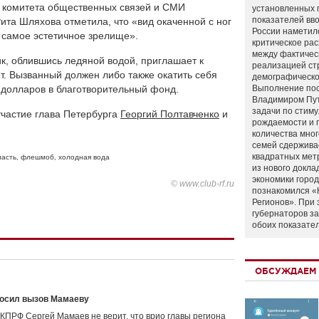
ь комитета общественных связей и СМИ
установленных 
показателей вво
та Шляхова отметила, что «вид окаченной с ног
России наметил
 самое эстетичное зрелище».
критическое ра
между фактичес
к, облившись ледяной водой, приглашает к
реализацией ст
ет. Вызванный должен либо также окатить себя
демографическо
 долларов в благотворительный фонд.
Выполнение по
Владимиром Пу
задачи по стим
участие глава Петербурга
Георгий Полтавченко
и
рождаемости и
количества мно
семей сдержива
квадратных мет
ласть
,
флешмоб
,
холодная вода
из нового докла
экономики город
© www.club-rf.ru
познакомился «
Регионов». При 
губернаторов з
обоих показате
ОБСУЖДАЕМ 
росил вызов Мамаеву
 КПРФ Сергей Мамаев не верит, что врио главы региона