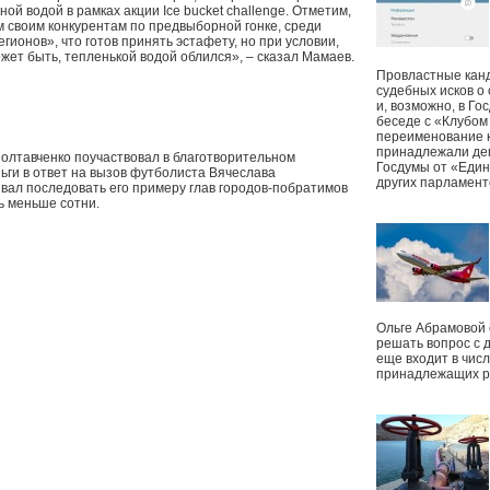
й водой в рамках акции Ice bucket challenge. Отметим,
 своим конкурентам по предвыборной гонке, среди
гионов», что готов принять эстафету, но при условии,
жет быть, тепленькой водой облился», – сказал Мамаев.
Провластные канд
судебных исков о
и, возможно, в Г
беседе с «Клубом
переименование к
принадлежали деп
олтавченко поучаствовал в благотворительном
Госдумы от «Един
ги в ответ на вызов футболиста Вячеслава
других парламент
вал последовать его примеру глав городов-побратимов
ь меньше сотни.
Ольге Абрамовой
решать вопрос с 
еще входит в чис
принадлежащих р