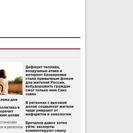
Дефицит топлива,
воздушные атаки и
интернет блокировки
стали привычным фоном
для жителей России,
взбудоражить граждан
смог только мем Сикс
севен
блема для
В регионах с высокой
долей соцвыплат жители
политика в
чаще умирают от
воречит
инфарктов и онкологии
ким целям
стических
Бречалов давно хотел
уйти: эксперты
оя и регионов
комментируют смену