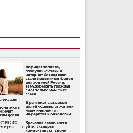
Дефицит топлива,
воздушные атаки и
интернет блокировки
стали привычным фоном
для жителей России,
взбудоражить граждан
смог только мем Сикс
севен
блема для
В регионах с высокой
долей соцвыплат жители
политика в
чаще умирают от
воречит
инфарктов и онкологии
ким целям
стических
Бречалов давно хотел
уйти: эксперты
оя и регионов
комментируют смену