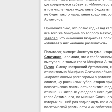
где кредитуются субъекты. «Министерств
в том числе через модельные бюджеты, 
не будет такого нарастания кредитов, о
Артамонов.
Примечательно, что ровно год назад кал
все того же Минфина по вопросу межбю
заявлял
, что нынешняя бюджетная полит
«убивает у них желание развиваться».
Политолог, эксперт Института гуманита
Слатинов
напомнил, что с требованием
выступал не только глава Минфина Ант
Путин
. Смену настроений Артамонова, к
относительно Минфина Слатинов объяс
«нарастающими разговорами о ротации г
словам, «у российских губернаторов пр
показать свою лояльность политике фед
отношении которых у федерального руко
голос Артамонова, по мнению Слатинова
которых лишний раз подчеркнуть свою л
политической реальности и их собствен