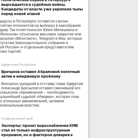
вырождается в судебные войны.
Кандидаты от власти уже укрепили тылы
перед новой атакой
идаты в Петербурге готовятся к волне
 снятии оппонентов на выборах в заксобрание
осдуму. Так политтехнолог Юлия Милешкина в
 Регионов» объяснила массовое закрытие или
аналов «ВКонтакте», Telegram и Max, которые
утатам Законодательного собрания и
ой России» и отдельным представителям
ских партий.
Удмуртская Республика
Бречалов оставил Абрамовой нелетный
актив и имиджевую проблему
Внезапно ушедший в отставку глава Удмуртии
Александр Бречалов оставил сменившей его
 серьезное обременение – необходимость
дальнейшей судьбой «Ижавиа», которая пока
ло успешных авиакомпаний, целиком
егиональным властям.
Ставропольский край
Эксперты: проект водоснабжения КМВ
стал не только инфраструктурным
прорывом, но и фактором доверия к