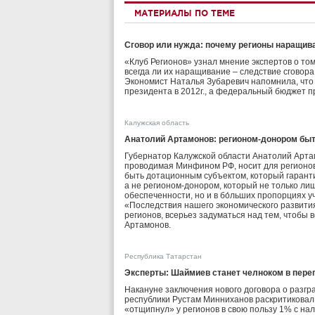
МАТЕРИАЛЫ ПО ТЕМЕ
Сговор или нужда: почему регионы наращив
«Клуб Регионов» узнал мнение экспертов о том
всегда ли их наращивание – следствие сговора
Экономист Наталья Зубаревич напомнила, что
президента в 2012г., а федеральный бюджет п
Калужская область
Анатолий Артамонов: регионом-донором быть
Губернатор Калужской области Анатолий Арта
проводимая Минфином РФ, носит для регионов
быть дотационным субъектом, который гаран
а не регионом-донором, который не только л
обеспеченности, но и в бо́льших пропорциях 
«Последствия нашего экономического развития 
регионов, всерьез задуматься над тем, чтобы 
Артамонов.
Республика Татарстан
Эксперты: Шаймиев станет челноком в пере
Накануне заключения нового договора о разгр
республики Рустам Минниханов раскритиковал 
«отщипнул» у регионов в свою пользу 1% с на