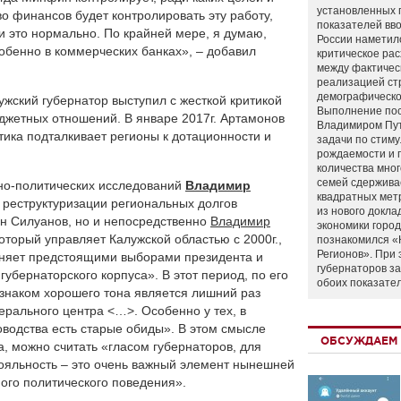
установленных 
о финансов будет контролировать эту работу,
показателей вво
и это нормально. По крайней мере, я думаю,
России наметил
собенно в коммерческих банках», – добавил
критическое ра
между фактичес
реализацией ст
демографическо
ужский губернатор выступил с жесткой критикой
Выполнение по
джетных отношений. В январе 2017г. Артамонов
Владимиром Пу
ика подталкивает регионы к дотационности и
задачи по стим
рождаемости и
количества мно
семей сдержива
рно-политических исследований
Владимир
квадратных мет
 реструктуризации региональных долгов
из нового докла
он Силуанов, но и непосредственно
Владимир
экономики город
оторый управляет Калужской областью с 2000г.,
познакомился «
Регионов». При 
няет предстоящими выборами президента и
губернаторов з
убернаторского корпуса». В этот период, по его
обоих показате
изнаком хорошего тона является лишний раз
ерального центра <…>. Особенно у тех, в
водства есть старые обиды». В этом смысле
ОБСУЖДАЕМ 
, можно считать «гласом губернаторов, для
ояльность – это очень важный элемент нынешней
ного политического поведения».