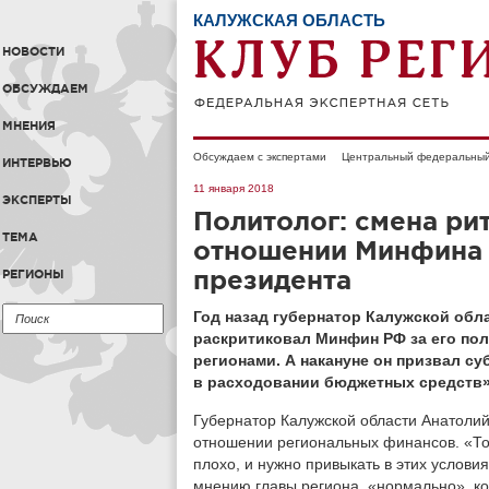
КАЛУЖСКАЯ ОБЛАСТЬ
НОВОСТИ
ОБСУЖДАЕМ
МНЕНИЯ
Обсуждаем с экспертами
Центральный федеральный
ИНТЕРВЬЮ
11 января 2018
ЭКСПЕРТЫ
Политолог: смена ри
ТЕМА
отношении Минфина 
президента
РЕГИОНЫ
Год назад губернатор Калужской обл
раскритиковал Минфин РФ за его по
регионами. А накануне он призвал с
в расходовании бюджетных средств»
Губернатор Калужской области Анатоли
отношении региональных финансов. «То, 
плохо, и нужно привыкать в этих условия
мнению главы региона, «нормально», ко