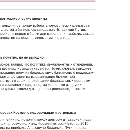
ают коммерческие кредиты
, легко ли регионам избегать коммерческих кредитов и
 властей и банков, как заподозрил Владимир Путин.
 регионы пошли в банки для выполнения майских указов
ришел им на помощь лишь спустя два года.
 почетно, но не выгодно
монов заявил, что политика межбюджетных отношений,
 дестимулирующий характер. По его словам, выгоднее
тированно получит федеральную финансовую поддержку,
ишается дотации на выравнивание бюджетной
участвует в софинансировании федеральных программ.
заставляют и нас, вслед за коллегами из других
вернуться в число дотационных регионов», – сказал
говорах Кремля с недовольными регионами
аничении полномочий между центром и Татарией глава
финансовую политику Кремля, который в конце 2016г.
лога на прибыль. А накануне Владимир Путин провел