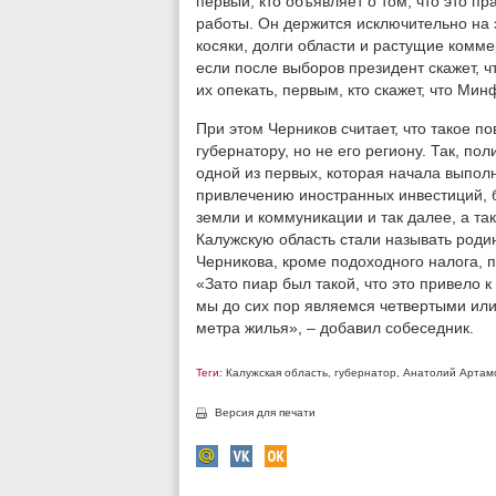
первый, кто объявляет о том, что это пр
работы. Он держится исключительно на 
косяки, долги области и растущие комм
если после выборов президент скажет, ч
их опекать, первым, кто скажет, что Мин
При этом Черников считает, что такое п
губернатору, но не его региону. Так, по
одной из первых, которая начала выпол
привлечению иностранных инвестиций,
земли и коммуникации и так далее, а так
Калужскую область стали называть родин
Черникова, кроме подоходного налога, 
«Зато пиар был такой, что это привело к
мы до сих пор являемся четвертыми или
метра жилья», – добавил собеседник.
Теги:
Калужская область
,
губернатор
,
Анатолий Артам
Версия для печати