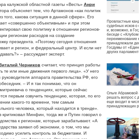
ора калужской областной газеты «Весть»
Анри
ора объясняет тем, что Артамонов «как политик
з того, какова ситуация в данной сфере». Его
Провластные канд
тает «совершенно объективным» и при этом
судебных исков о
ректировал свою политику в отношении регионов-
и, возможно, в Г
беседе с «Клубом
ции регионам расходов на создание
переименование к
ржку президента. «Поэтому сегодня отношения
принадлежали деп
вает и регион, и федеральный центр. И если нет
Госдумы от «Един
других парламент
здавать?» – рассуждает эксперт.
Виталий Черников
считает, что принцип работы
ь те или иные движения первого лица». «У него
я руководителя аппарата правительства РФ, его
беседник. – И я так понимаю, что он
итриевича о тенденциях, которые сейчас
Ольге Абрамовой
тся первым озвучить тенденцию, которая, по его
решать вопрос с 
ении какого-то времени, тем самым
еще входит в чис
принадлежащих р
ьного человека, который находится в тренде».
 критиковал Минфин, тогда же и Путин говорил о
домства к регионам, которые зарабатывают. «А
ударства заявил об экономии, о том, что мы
ходимо усилить контроль за бюджетами. И