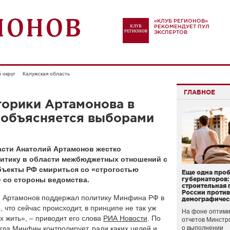
«КЛУБ РЕГИОНОВ»
РЕКОМЕНДУЕТ ПУЛ
ЭКСПЕРТОВ
 округ
Калужская область
ГЛАВНОЕ
торики Артамонова в
объясняется выборами
асти Анатолий Артамонов жестко
литику в области межбюджетных отношений с
убъекты РФ смириться со «строгостью
Еще одна про
 со стороны ведомства.
губернаторов:
строительная 
России проти
й Артамонов поддержал политику Минфина РФ в
демографичес
что сейчас происходит, в принципе не так уж
На фоне оптими
х жить», – приводит его слова
РИА Новости
. По
отчетов Минстр
гда Минфин контролирует, ради каких целей и
о выполнении