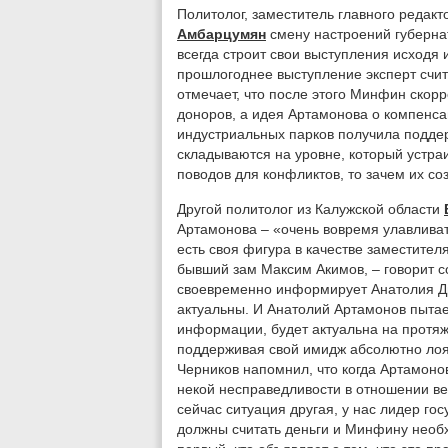
Политолог, заместитель главного редакт
Амбарцумян
смену настроений губернат
всегда строит свои выступления исходя и
прошлогоднее выступление эксперт счи
отмечает, что после этого Минфин скор
доноров, а идея Артамонова о компенса
индустриальных парков получила подде
складываются на уровне, который устраи
поводов для конфликтов, то зачем их со
Другой политолог из Калужской области
Артамонова – «очень вовремя улавливат
есть своя фигура в качестве заместител
бывший зам Максим Акимов, – говорит со
своевременно информирует Анатолия Дм
актуальны. И Анатолий Артамонов пытае
информации, будет актуальна на протяж
поддерживая свой имидж абсолютно лоял
Черников напомнил, что когда Артамонов
некой несправедливости в отношении ве
сейчас ситуация другая, у нас лидер гос
должны считать деньги и Минфину необ