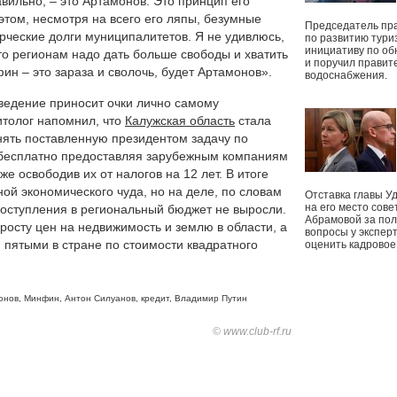
авильно, – это Артамонов. Это принцип его
этом, несмотря на всего его ляпы, безумные
Председатель пр
ерческие долги муниципалитетов. Я не удивлюсь,
по развитию тури
инициативу по о
то регионам надо дать больше свободы и хватить
и поручил правит
фин – это зараза и сволочь, будет Артамонов».
водоснабжения.
оведение приносит очки лично самому
литолог напомнил, что
Калужская область
стала
нять поставленную президентом задачу по
 бесплатно предоставляя зарубежным компаниям
же освободив их от налогов на 12 лет. В итоге
ой экономического чуда, но на деле, по словам
Отставка главы У
на его место сове
поступления в региональный бюджет не выросли.
Абрамовой за пол
 росту цен на недвижимость и землю в области, а
вопросы у экспер
 пятыми в стране по стоимости квадратного
оценить кадрово
онов
,
Минфин
,
Антон Силуанов
,
кредит
,
Владимир Путин
© www.club-rf.ru