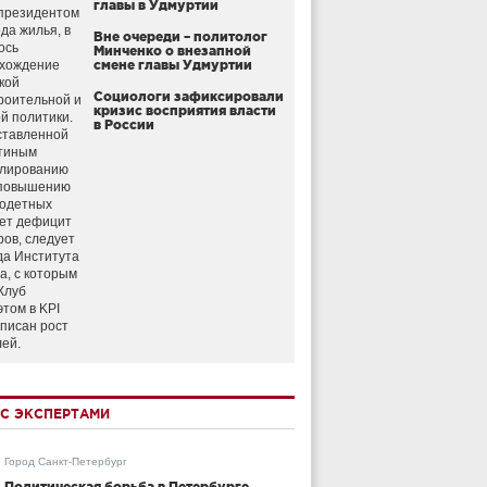
главы в Удмуртии
президентом
да жилья, в
Вне очереди – политолог
ось
Минченко о внезапной
схождение
смене главы Удмуртии
кой
Социологи зафиксировали
роительной и
кризис восприятия власти
й политики.
в России
ставленной
тиным
улированию
 повышению
годетных
ет дефицит
ров, следует
да Института
а, с которым
Клуб
этом в KPI
аписан рост
лей.
С ЭКСПЕРТАМИ
Город Санкт-Петербург
Политическая борьба в Петербурге