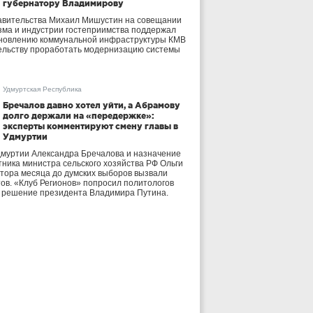
губернатору Владимирову
авительства Михаил Мишустин на совещании
зма и индустрии гостеприимства поддержал
бновлению коммунальной инфраструктуры КМВ
ельству проработать модернизацию системы
Удмуртская Республика
Бречалов давно хотел уйти, а Абрамову
долго держали на «передержке»:
эксперты комментируют смену главы в
Удмуртии
дмуртии Александра Бречалова и назначение
тника министра сельского хозяйства РФ Ольги
тора месяца до думских выборов вызвали
тов. «Клуб Регионов» попросил политологов
е решение президента Владимира Путина.