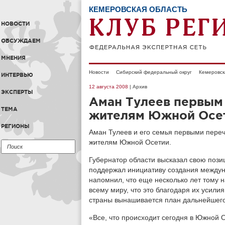
КЕМЕРОВСКАЯ ОБЛАСТЬ
НОВОСТИ
ОБСУЖДАЕМ
МНЕНИЯ
Новости
Сибирский федеральный округ
Кемеровск
ИНТЕРВЬЮ
12 августа 2008
| Архив
ЭКСПЕРТЫ
Аман Тулеев первым
ТЕМА
жителям Южной Осе
РЕГИОНЫ
Аман Тулеев и его семья первыми переч
жителям Южной Осетии.
Губернатор области высказал свою поз
поддержал инициативу создания междун
напомнил, что еще несколько лет тому
всему миру, что это благодаря их усили
страны вынашивается план дальнейшего
«Все, что происходит сегодня в Южной О