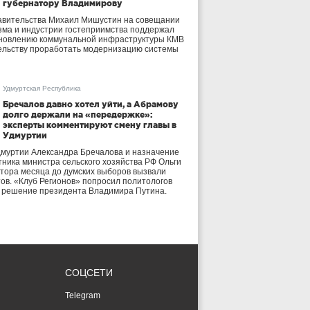
губернатору Владимирову
авительства Михаил Мишустин на совещании
зма и индустрии гостеприимства поддержал
бновлению коммунальной инфраструктуры КМВ
ельству проработать модернизацию системы
Удмуртская Республика
Бречалов давно хотел уйти, а Абрамову
долго держали на «передержке»:
эксперты комментируют смену главы в
Удмуртии
дмуртии Александра Бречалова и назначение
тника министра сельского хозяйства РФ Ольги
тора месяца до думских выборов вызвали
тов. «Клуб Регионов» попросил политологов
е решение президента Владимира Путина.
СОЦСЕТИ
Telegram