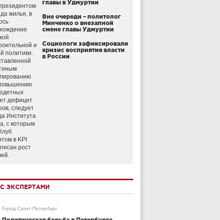
главы в Удмуртии
президентом
да жилья, в
Вне очереди – политолог
ось
Минченко о внезапной
схождение
смене главы Удмуртии
кой
Социологи зафиксировали
роительной и
кризис восприятия власти
й политики.
в России
ставленной
тиным
улированию
 повышению
годетных
ет дефицит
ров, следует
да Института
а, с которым
Клуб
этом в KPI
аписан рост
лей.
С ЭКСПЕРТАМИ
Город Санкт-Петербург
Политическая борьба в Петербурге