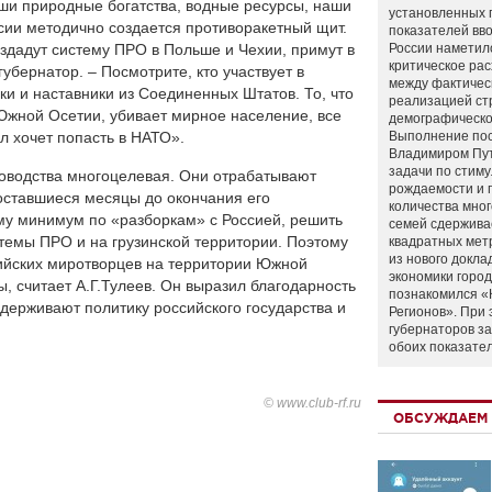
ши природные богатства, водные ресурсы, наши
установленных 
ссии методично создается противоракетный щит.
показателей вво
здадут систему ПРО в Польше и Чехии, примут в
России наметил
критическое ра
губернатор. – Посмотрите, кто участвует в
между фактичес
ики и наставники из Соединенных Штатов. То, что
реализацией ст
 Южной Осетии, убивает мирное население, все
демографическо
ил хочет попасть в НАТО».
Выполнение по
Владимиром Пу
задачи по стим
уководства многоцелевая. Они отрабатывают
рождаемости и
оставшиеся месяцы до окончания его
количества мно
му минимум по «разборкам» с Россией, решить
семей сдержива
темы ПРО и на грузинской территории. Поэтому
квадратных мет
из нового докла
сийских миротворцев на территории Южной
экономики город
, считает А.Г.Тулеев. Он выразил благодарность
познакомился «
ддерживают политику российского государства и
Регионов». При 
губернаторов з
обоих показате
© www.club-rf.ru
ОБСУЖДАЕМ 