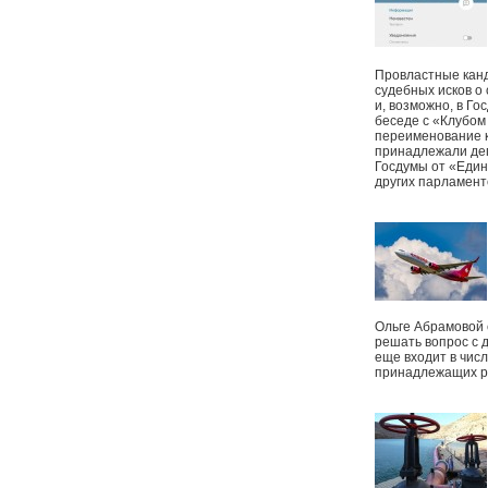
Провластные канд
судебных исков о
и, возможно, в Г
беседе с «Клубом
переименование к
принадлежали деп
Госдумы от «Един
других парламент
Ольге Абрамовой
решать вопрос с 
еще входит в чис
принадлежащих р