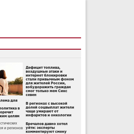
Дефицит топлива,
воздушные атаки и
интернет блокировки
стали привычным фоном
для жителей России,
взбудоражить граждан
смог только мем Сикс
севен
блема для
В регионах с высокой
долей соцвыплат жители
политика в
чаще умирают от
воречит
инфарктов и онкологии
ким целям
стических
Бречалов давно хотел
уйти: эксперты
оя и регионов
комментируют смену