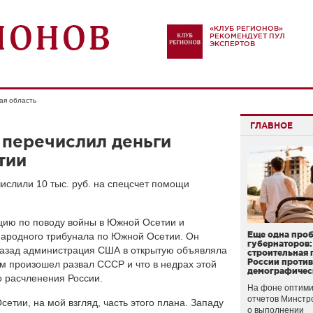
«КЛУБ РЕГИОНОВ»
РЕКОМЕНДУЕТ ПУЛ
ЭКСПЕРТОВ
ая область
ГЛАВНОЕ
 перечислил деньги
тии
ислили 10 тыс. руб. на спецсчет помощи
ицию по поводу войны в Южной Осетии и
Еще одна про
ародного трибунала по Южной Осетии. Он
губернаторов:
 назад администрация США в открытую объявляла
строительная 
России проти
ям произошел развал СССР и что в недрах этой
демографичес
 расчленения России.
На фоне оптими
отчетов Минстр
сетии, на мой взгляд, часть этого плана. Западу
о выполнении