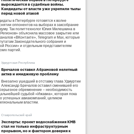
вырождается в судебные войны.
Кандидаты от власти уже укрепили тылы
перед новой атакой
идаты в Петербурге готовятся к волне
 снятии оппонентов на выборах в заксобрание
осдуму. Так политтехнолог Юлия Милешкина в
 Регионов» объяснила массовое закрытие или
аналов «ВКонтакте», Telegram и Max, которые
утатам Законодательного собрания и
ой России» и отдельным представителям
ских партий.
Удмуртская Республика
Бречалов оставил Абрамовой нелетный
актив и имиджевую проблему
Внезапно ушедший в отставку глава Удмуртии
Александр Бречалов оставил сменившей его
 серьезное обременение – необходимость
дальнейшей судьбой «Ижавиа», которая пока
ло успешных авиакомпаний, целиком
егиональным властям.
Ставропольский край
Эксперты: проект водоснабжения КМВ
стал не только инфраструктурным
прорывом, но и фактором доверия к