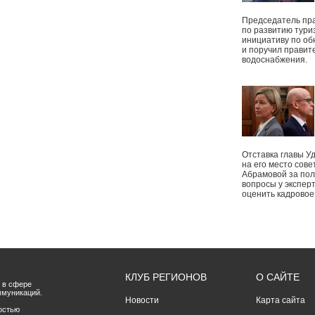
Председатель пр
по развитию тури
инициативу по о
и поручил правит
водоснабжения.
Отставка главы У
на его место сове
Абрамовой за пол
вопросы у экспер
оценить кадрово
КЛУБ РЕГИОНОВ
О САЙТЕ
 в сфере
ммуникаций.
Новости
Карта сайта
остью