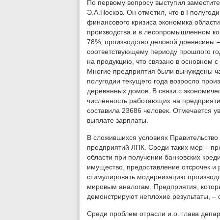
По первому вопросу выступил заместите
Э.А.Носков. Он отметил, что в I полуго
финансового кризиса экономика област
производства и в лесопромышленном ком
78%, производство деловой древесины –
соответствующему периоду прошлого год
на продукцию, что связано в основном 
Многие предприятия были вынуждены час
полугодии текущего года возросло прои
деревянных домов. В связи с экономич
численность работающих на предприятия
составила 23686 человек. Отмечается 
выплате зарплаты.
В сложившихся условиях Правительство
предприятий ЛПК. Среди таких мер – пр
области при получении банковских кред
имущество, предоставление отсрочек и 
стимулировать модернизацию производс
мировым аналогам. Предприятия, которы
демонстрируют неплохие результаты, – 
Среди проблем отрасли и.о. глава депа