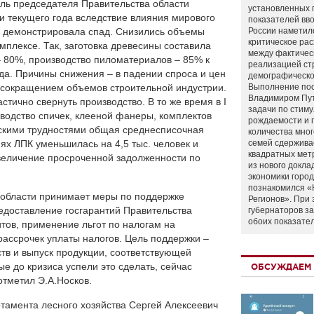
ль председателя Правительства области
установленных 
дии текущего года вследствие влияния мирового
показателей вво
и демонстрировала спад. Снизились объемы
России наметил
критическое ра
плексе. Так, заготовка древесины составила
между фактичес
 80%, производство пиломатериалов – 85% к
реализацией ст
а. Причины снижения – в падении спроса и цен
демографическо
с сокращением объемов строительной индустрии.
Выполнение по
Владимиром Пу
тично свернуть производство. В то же время в I
задачи по стим
зводство спичек, клееной фанеры, комплектов
рождаемости и
ескими трудностями общая среднесписочная
количества мно
х ЛПК уменьшилась на 4,5 тыс. человек и
семей сдержива
квадратных мет
увеличение просроченной задолженности по
из нового докла
экономики город
познакомился «
 области принимает меры по поддержке
Регионов». При 
едоставление госгарантий Правительства
губернаторов з
обоих показате
итов, применение льгот по налогам на
рассрочек уплаты налогов. Цель поддержки –
тв и выпуск продукции, соответствующей
е до кризиса успели это сделать, сейчас
ОБСУЖДАЕМ 
отметил Э.А.Носков.
ртамента лесного хозяйства Сергей Алексеевич