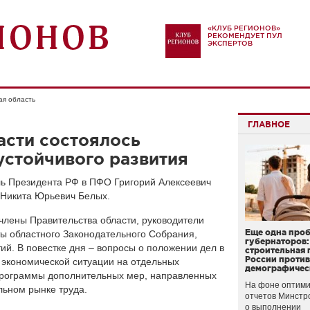
«КЛУБ РЕГИОНОВ»
РЕКОМЕНДУЕТ ПУЛ
ЭКСПЕРТОВ
ая область
ГЛАВНОЕ
асти состоялось
устойчивого развития
ь Президента РФ в ПФО Григорий Алексеевич
 Никита Юрьевич Белых.
члены Правительства области, руководители
Еще одна про
ты областного Законодательного Собрания,
губернаторов:
й. В повестке дня – вопросы о положении дел в
строительная 
России проти
экономической ситуации на отдельных
демографичес
программы дополнительных мер, направленных
На фоне оптими
льном рынке труда.
отчетов Минстр
о выполнении