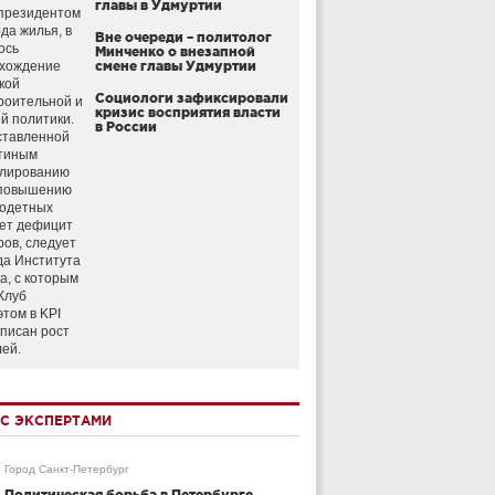
главы в Удмуртии
президентом
да жилья, в
Вне очереди – политолог
ось
Минченко о внезапной
схождение
смене главы Удмуртии
кой
Социологи зафиксировали
роительной и
кризис восприятия власти
й политики.
в России
ставленной
тиным
улированию
 повышению
годетных
ет дефицит
ров, следует
да Института
а, с которым
Клуб
этом в KPI
аписан рост
лей.
С ЭКСПЕРТАМИ
Город Санкт-Петербург
Политическая борьба в Петербурге