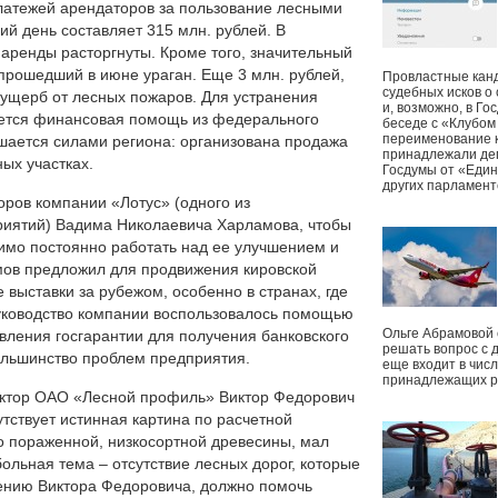
латежей арендаторов за пользование лесными
ий день составляет 315 млн. рублей. В
 аренды расторгнуты. Кроме того, значительный
 прошедший в июне ураган. Еще 3 млн. рублей,
Провластные канд
судебных исков о
 ущерб от лесных пожаров. Для устранения
и, возможно, в Г
уется финансовая помощь из федерального
беседе с «Клубом
переименование к
шается силами региона: организована продажа
принадлежали деп
ых участках.
Госдумы от «Един
других парламент
ров компании «Лотус» (одного из
иятий) Вадима Николаевича Харламова, чтобы
имо постоянно работать над ее улучшением и
ов предложил для продвижения кировской
выставки за рубежом, особенно в странах, где
руководство компании воспользовалось помощью
Ольге Абрамовой
авления госгарантии для получения банковского
решать вопрос с 
большинство проблем предприятия.
еще входит в чис
принадлежащих р
ктор ОАО «Лесной профиль» Виктор Федорович
утствует истинная картина по расчетной
о пораженной, низкосортной древесины, мал
ольная тема – отсутствие лесных дорог, которые
мнению Виктора Федоровича, должно помочь