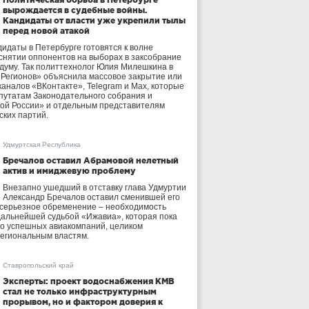
вырождается в судебные войны.
Кандидаты от власти уже укрепили тылы
перед новой атакой
идаты в Петербурге готовятся к волне
 снятии оппонентов на выборах в заксобрание
осдуму. Так политтехнолог Юлия Милешкина в
 Регионов» объяснила массовое закрытие или
аналов «ВКонтакте», Telegram и Max, которые
утатам Законодательного собрания и
ой России» и отдельным представителям
ских партий.
Удмуртская Республика
Бречалов оставил Абрамовой нелетный
актив и имиджевую проблему
Внезапно ушедший в отставку глава Удмуртии
Александр Бречалов оставил сменившей его
 серьезное обременение – необходимость
дальнейшей судьбой «Ижавиа», которая пока
ло успешных авиакомпаний, целиком
егиональным властям.
Ставропольский край
Эксперты: проект водоснабжения КМВ
стал не только инфраструктурным
прорывом, но и фактором доверия к