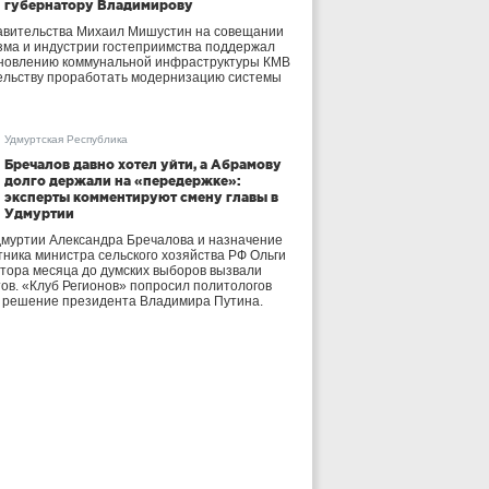
губернатору Владимирову
авительства Михаил Мишустин на совещании
зма и индустрии гостеприимства поддержал
бновлению коммунальной инфраструктуры КМВ
ельству проработать модернизацию системы
Удмуртская Республика
Бречалов давно хотел уйти, а Абрамову
долго держали на «передержке»:
эксперты комментируют смену главы в
Удмуртии
дмуртии Александра Бречалова и назначение
тника министра сельского хозяйства РФ Ольги
тора месяца до думских выборов вызвали
тов. «Клуб Регионов» попросил политологов
е решение президента Владимира Путина.