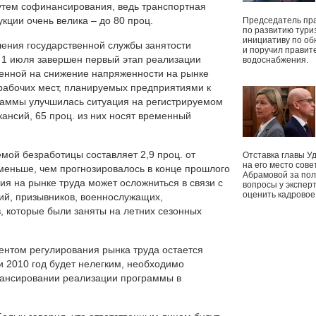
путем софинансирования, ведь транспортная
ции очень велика – до 80 проц.
Председатель пр
по развитию тури
инициативу по о
ения государственной службы занятости
и поручил правит
 1 июля завершен первый этап реализации
водоснабжения.
енной на снижение напряженности на рынке
 рабочих мест, планируемых предприятиями к
аммы улучшилась ситуация на регистрируемом
кансий, 65 проц. из них носят временный
мой безработицы составляет 2,9 проц. от
Отставка главы У
на его место сове
 меньше, чем прогнозировалось в конце прошлого
Абрамовой за пол
ия на рынке труда может осложниться в связи с
вопросы у экспер
оценить кадрово
ий, призывников, военнослужащих,
, которые были заняты на летних сезонных
ентом регулирования рынка труда остается
 2010 год будет нелегким, необходимо
нансировании реализации программы в