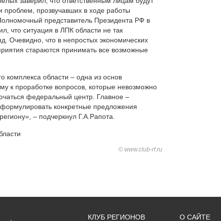
елых заверил, что ответственным лицам будут
и проблем, прозвучавших в ходе работы
 Полномочный представитель Президента РФ в
, что ситуация в ЛПК области не так
яд. Очевидно, что в непростых экономических
дприятия стараются принимать все возможные
.
 комплекса области – одна из основ
ому к проработке вопросов, которые невозможно
ючаться федеральный центр. Главное –
сформулировать конкретные предложения
региону», – подчеркнул Г.А.Рапота.
бласти
© www.club-rf.ru
КЛУБ РЕГИОНОВ
О САЙТЕ