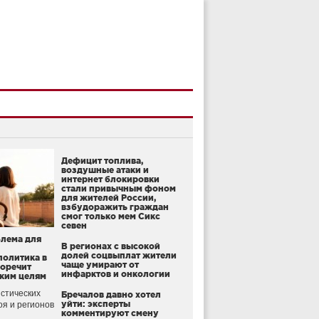
Дефицит топлива,
воздушные атаки и
интернет блокировки
стали привычным фоном
для жителей России,
взбудоражить граждан
смог только мем Сикс
севен
блема для
В регионах с высокой
долей соцвыплат жители
политика в
чаще умирают от
воречит
инфарктов и онкологии
ким целям
стических
Бречалов давно хотел
уйти: эксперты
оя и регионов
комментируют смену