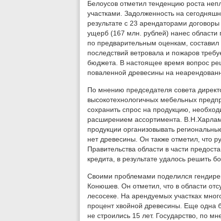
Белоусов отметил тенденцию роста неп
участками. Задолженность на сегодняшн
результате с 23 арендаторами договоры
ущерб (167 млн. рублей) нанес области
по предварительным оценкам, составил
последствий ветровала и пожаров треб
бюджета. В настоящее время вопрос ре
поваленной древесины на неарендованн
По мнению председателя совета директо
высокотехнологичных мебельных предпр
сохранить спрос на продукцию, необход
расширением ассортимента. В.Н.Харлам
продукции организовывать региональные 
нет древесины. Он также отметил, что 
Правительства области в части предост
кредита, в результате удалось решить 
Своими проблемами поделился гендире
Конюшев. Он отметил, что в области отс
лесосеке. На арендуемых участках мног
процент хвойной древесины. Еще одна б
не строились 15 лет. Государство, по 