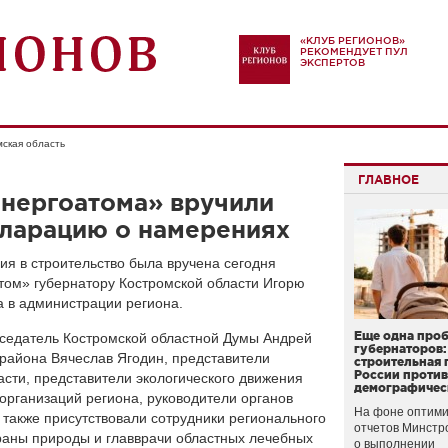
«КЛУБ РЕГИОНОВ»
РЕКОМЕНДУЕТ ПУЛ
ЭКСПЕРТОВ
ская область
ГЛАВНОЕ
энергоатома» вручили
ларацию о намерениях
я в строительство была вручена сегодня
том» губернатору Костромской области Игорю
 в администрации региона.
Еще одна про
седатель Костромской областной Думы Андрей
губернаторов:
 района Вячеслав Ягодин, представители
строительная 
России проти
сти, представители экологического движения
демографичес
организаций региона, руководители органов
На фоне оптими
 также присутствовали сотрудники регионального
отчетов Минстр
раны природы и главврачи областных лечебных
о выполнении