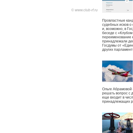
© www.club-rf.ru
Провластные канд
судебных исков о
и, возможно, в Г
беседе с «Клубом
переименование к
принадлежали деп
Госдумы от «Един
других парламент
Ольге Абрамовой
решать вопрос с 
еще входит в чис
принадлежащих р