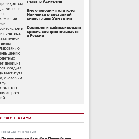
главы в Удмуртии
президентом
да жилья, в
Вне очереди – политолог
ось
Минченко о внезапной
схождение
смене главы Удмуртии
кой
Социологи зафиксировали
роительной и
кризис восприятия власти
й политики.
в России
ставленной
тиным
улированию
 повышению
годетных
ет дефицит
ров, следует
да Института
а, с которым
Клуб
этом в KPI
аписан рост
лей.
С ЭКСПЕРТАМИ
Город Санкт-Петербург
Политическая борьба в Петербурге