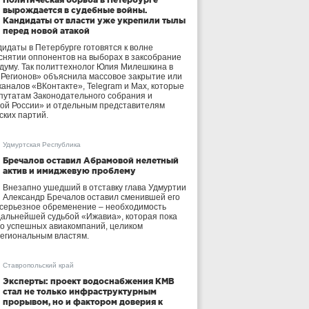
вырождается в судебные войны.
Кандидаты от власти уже укрепили тылы
перед новой атакой
идаты в Петербурге готовятся к волне
 снятии оппонентов на выборах в заксобрание
осдуму. Так политтехнолог Юлия Милешкина в
 Регионов» объяснила массовое закрытие или
аналов «ВКонтакте», Telegram и Max, которые
утатам Законодательного собрания и
ой России» и отдельным представителям
ских партий.
Удмуртская Республика
Бречалов оставил Абрамовой нелетный
актив и имиджевую проблему
Внезапно ушедший в отставку глава Удмуртии
Александр Бречалов оставил сменившей его
 серьезное обременение – необходимость
дальнейшей судьбой «Ижавиа», которая пока
ло успешных авиакомпаний, целиком
егиональным властям.
Ставропольский край
Эксперты: проект водоснабжения КМВ
стал не только инфраструктурным
прорывом, но и фактором доверия к