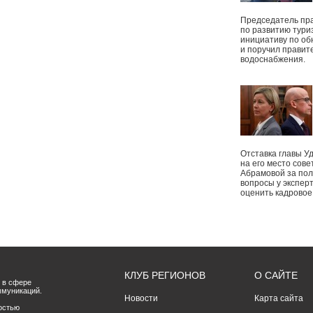
Председатель пр
по развитию тури
инициативу по о
и поручил правит
водоснабжения.
Отставка главы У
на его место сове
Абрамовой за пол
вопросы у экспер
оценить кадрово
КЛУБ РЕГИОНОВ
О САЙТЕ
 в сфере
ммуникаций.
Новости
Карта сайта
остью