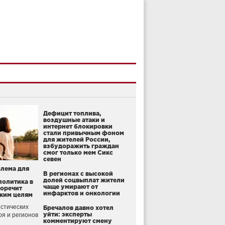
Дефицит топлива,
воздушные атаки и
интернет блокировки
стали привычным фоном
для жителей России,
взбудоражить граждан
смог только мем Сикс
севен
блема для
В регионах с высокой
долей соцвыплат жители
политика в
чаще умирают от
воречит
инфарктов и онкологии
ким целям
стических
Бречалов давно хотел
уйти: эксперты
оя и регионов
комментируют смену