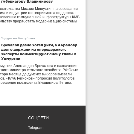
губернатору Владимирову
авительства Михаил Мишустин на совещании
зма и индустрии гостеприимства поддержал
бновлению коммунальной инфраструктуры КМВ
ельству проработать модернизацию системы
Удмуртская Республика
Бречалов давно хотел уйти, а Абрамову
долго держали на «передержке»:
эксперты комментируют смену главы в
Удмуртии
дмуртии Александра Бречалова и назначение
тника министра сельского хозяйства РФ Ольги
тора месяца до думских выборов вызвали
тов. «Клуб Регионов» попросил политологов
е решение президента Владимира Путина.
СОЦСЕТИ
Telegram