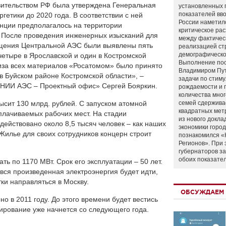
вительством РФ была утверждена Генеральная
установленных 
показателей вво
етики до 2020 года. В соответствии с ней
России наметил
анции предполагалось на территории
критическое ра
. После проведения инженерных изысканий для
между фактичес
ещения Центральной АЭС были выявлены пять
реализацией ст
демографическо
четыре в Ярославской и один в Костромской
Выполнение по
иза всех материалов «Росатомом» было принято
Владимиром Пу
 Буйском районе Костромской области», –
задачи по стим
НИИ АЭС – Проектный офис» Сергей Бояркин.
рождаемости и
количества мно
сит 130 млрд. рублей. С запуском атомной
семей сдержива
квадратных мет
плачиваемых рабочих мест. На стадии
из нового докла
адействовано около 8,5 тысяч человек – как наших
экономики город
. Жилье для своих сотрудников концерн строит
познакомился «
Регионов». При 
губернаторов з
обоих показате
ть по 1170 МВт. Срок его эксплуатации – 50 лет.
вся произведенная электроэнергия будет идти,
тки направляться в Москву.
ОБСУЖДАЕМ 
о в 2011 году. До этого времени будет вестись
ирование уже начнется со следующего года.