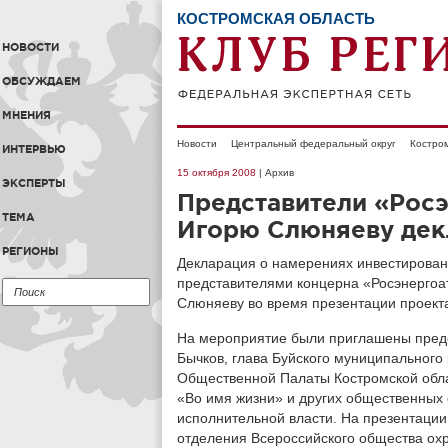
КОСТРОМСКАЯ ОБЛАСТЬ
НОВОСТИ
ОБСУЖДАЕМ
МНЕНИЯ
Новости
Центральный федеральный округ
Костром
ИНТЕРВЬЮ
15 октября 2008
| Архив
ЭКСПЕРТЫ
Представители «Рос
ТЕМА
Игорю Слюняеву дек
РЕГИОНЫ
Декларация о намерениях инвестировани
представителями концерна «Росэнергоа
Слюняеву во время презентации проекта
На мероприятие были приглашены пред
Бычков, глава Буйского муниципального
Общественной Палаты Костромской обла
«Во имя жизни» и других общественных 
исполнительной власти. На презентации
отделения Всероссийского общества ох