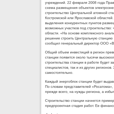
учреждений. 22 февраля 2008 года Пра
схема размещения объектов электроэнерг
строительство Центральной атомной ст
Костромской или Ярославской областей
выделения конкурентных пунктов разм
возможных участков под строительство: 
области. «На основе комплексного анал
решение строить Центральную станцию в
сообщил генеральный директор ООО «В
Общий объем инвестиций в регион превы
станции появится около тысячи высокоо
строительства станции в работе будет з
специалистов, так и из других регионов
самостоятельно.
Каждый энергоблок станции будет выдава
По словам представителей «Росатома», 
прежде всего, на нужды региона, а избы
Строительство станции начнется примерн
предпроектная стадия работ. Ее финанс