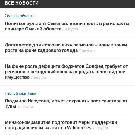
ВСЕ НОВОСТИ
Омская область
Политконсультант Семёнов: столичность в регионах на
примере Омской области
7 августа
Долголетие для «стареющих» регионов – новые точки
роста на фоне кадрового голода
7 августа
На фоне роста дефицита бюджетов Совфед требует от
регионов в рекордный срок распродать неликвидное
имущество
7 августа
Республика Тыва
Людмила Нарусова, может сохранить пост сенатора от
Тувы
7 августа
Минэкономразвития подготовит меры поддержки
пострадавших из-за атак на Wildberries
7 августа