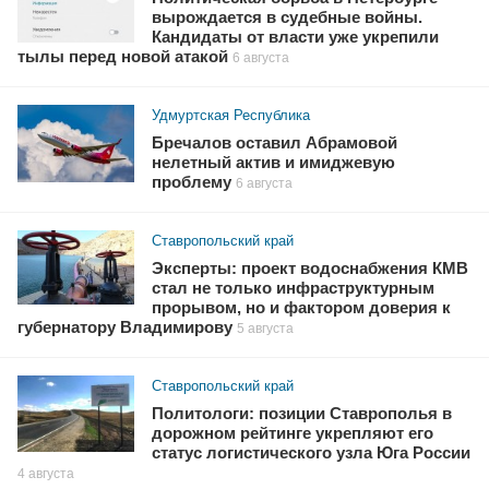
вырождается в судебные войны.
Кандидаты от власти уже укрепили
тылы перед новой атакой
6 августа
Удмуртская Республика
Бречалов оставил Абрамовой
нелетный актив и имиджевую
проблему
6 августа
Ставропольский край
Эксперты: проект водоснабжения КМВ
стал не только инфраструктурным
прорывом, но и фактором доверия к
губернатору Владимирову
5 августа
Ставропольский край
Политологи: позиции Ставрополья в
дорожном рейтинге укрепляют его
статус логистического узла Юга России
4 августа