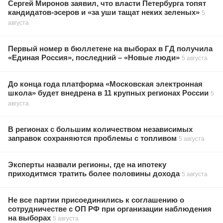
Сергей Миронов заявил, что власти Петербурга топят
кандидатов-эсеров и «за уши тащат неких зеленых»
5
августа
Первый номер в бюллетене на выборах в ГД получила
«Единая Россия», последний – «Новые люди»
5 августа
До конца года платформа «Московская электронная
школа» будет внедрена в 11 крупных регионах России
5
августа
В регионах с большим количеством независимых
заправок сохраняются проблемы с топливом
5 августа
Эксперты назвали регионы, где на ипотеку
приходитмся тратить более половины дохода
5 августа
Не все партии присоединились к соглашению о
сотрудничестве с ОП РФ при организации наблюдения
на выборах
5 августа