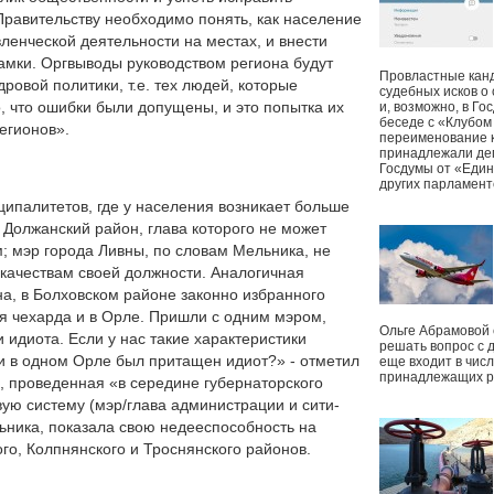
равительству необходимо понять, как население
ленческой деятельности на местах, и внести
амки. Оргвыводы руководством региона будут
Провластные канд
ровой политики, т.е. тех людей, которые
судебных исков о
, что ошибки были допущены, и это попытка их
и, возможно, в Г
беседе с «Клубом
егионов».
переименование к
принадлежали деп
Госдумы от «Един
других парламент
ципалитетов, где у населения возникает больше
, Должанский район, глава которого не может
; мэр города Ливны, по словам Мельника, не
 качествам своей должности. Аналогичная
на, в Болховском районе законно избранного
ая чехарда и в Орле. Пришли с одним мэром,
Ольге Абрамовой
и идиота. Если у нас такие характеристики
решать вопрос с 
и в одном Орле был притащен идиот?» - отметил
еще входит в чис
принадлежащих р
а, проведенная «в середине губернаторского
вую систему (мэр/глава администрации и сити-
ьника, показала свою недееспособность на
го, Колпнянского и Троснянского районов.