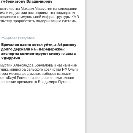
губернатору Владимирову
авительства Михаил Мишустин на совещании
зма и индустрии гостеприимства поддержал
бновлению коммунальной инфраструктуры КМВ
ельству проработать модернизацию системы
Удмуртская Республика
Бречалов давно хотел уйти, а Абрамову
долго держали на «передержке»:
эксперты комментируют смену главы в
Удмуртии
дмуртии Александра Бречалова и назначение
тника министра сельского хозяйства РФ Ольги
тора месяца до думских выборов вызвали
тов. «Клуб Регионов» попросил политологов
е решение президента Владимира Путина.