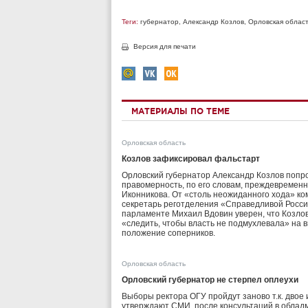
Теги:
губернатор
,
Александр Козлов
,
Орловская облас
Версия для печати
МАТЕРИАЛЫ ПО ТЕМЕ
Орловская область
Козлов зафиксировал фальстарт
Орловский губернатор Александр Козлов попр
правомерность, по его словам, преждевремен
Иконникова. От «столь неожиданного хода» ко
секретарь реготделения «Справедливой Росси
парламенте Михаил Вдовин уверен, что Козлов
«следить, чтобы власть не подмухлевала» на 
положение соперников.
Орловская область
Орловский губернатор не стерпел оплеухи
Выборы ректора ОГУ пройдут заново т.к. двое 
утверждают СМИ, после консультаций в облад