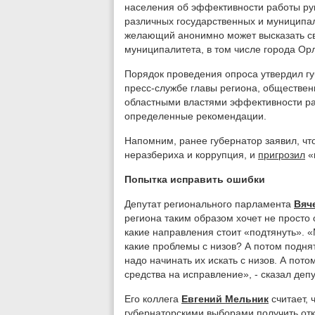
населения об эффективности работы ру
различных государственных и муниципа
желающий анонимно может высказать сво
муниципалитета, в том числе города Ор
Порядок проведения опроса утвердил гу
пресс-службе главы региона, обществен
областными властями эффективности ра
определенные рекомендации.
Напомним, ранее губернатор заявил, чт
неразбериха и коррупция, и
пригрозил
«
Попытка исправить ошибки
Депутат регионального парламента
Вяч
региона таким образом хочет не просто 
какие направления стоит «подтянуть». «
какие проблемы с низов? А потом поднять
надо начинать их искать с низов. А пот
средства на исправление», - сказал деп
Его коллега
Евгений Мельник
считает, 
губернаторскими выборами получить отк