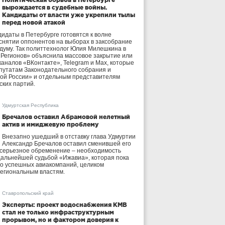
вырождается в судебные войны.
Кандидаты от власти уже укрепили тылы
перед новой атакой
идаты в Петербурге готовятся к волне
 снятии оппонентов на выборах в заксобрание
осдуму. Так политтехнолог Юлия Милешкина в
 Регионов» объяснила массовое закрытие или
аналов «ВКонтакте», Telegram и Max, которые
утатам Законодательного собрания и
ой России» и отдельным представителям
ских партий.
Удмуртская Республика
Бречалов оставил Абрамовой нелетный
актив и имиджевую проблему
Внезапно ушедший в отставку глава Удмуртии
Александр Бречалов оставил сменившей его
 серьезное обременение – необходимость
дальнейшей судьбой «Ижавиа», которая пока
ло успешных авиакомпаний, целиком
егиональным властям.
Ставропольский край
Эксперты: проект водоснабжения КМВ
стал не только инфраструктурным
прорывом, но и фактором доверия к