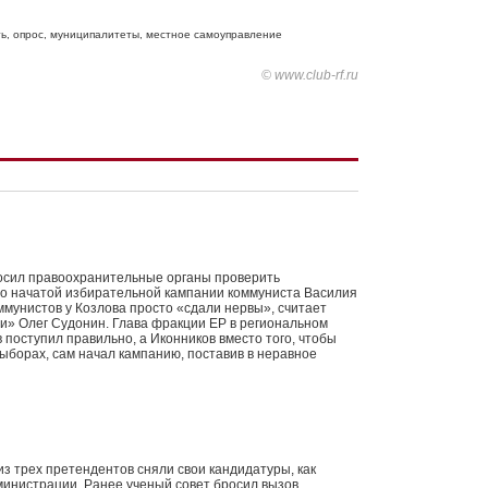
ть
,
опрос
,
муниципалитеты
,
местное самоуправление
© www.club-rf.ru
осил правоохранительные органы проверить
но начатой избирательной кампании коммуниста Василия
ммунистов у Козлова просто «сдали нервы», считает
и» Олег Судонин. Глава фракции ЕР в региональном
 поступил правильно, а Иконников вместо того, чтобы
выборах, сам начал кампанию, поставив в неравное
из трех претендентов сняли свои кандидатуры, как
министрации. Ранее ученый совет бросил вызов