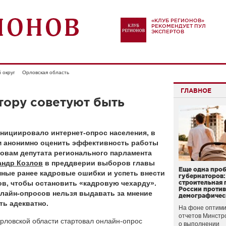
«КЛУБ РЕГИОНОВ»
РЕКОМЕНДУЕТ ПУЛ
ЭКСПЕРТОВ
 округ
Орловская область
ГЛАВНОЕ
тору советуют быть
нициировало интернет-опрос населения, в
 анонимно оценить эффективность работы
овам депутата регионального парламента
андр Козлов
в преддверии выборов главы
Еще одна про
нные ранее кадровые ошибки и успеть внести
губернаторов:
в, чтобы остановить «кадровую чехарду».
строительная 
России проти
нлайн-опросов нельзя выдавать за мнение
демографичес
ть адекватно.
На фоне оптими
отчетов Минстр
рловской области стартовал онлайн-опрос
о выполнении