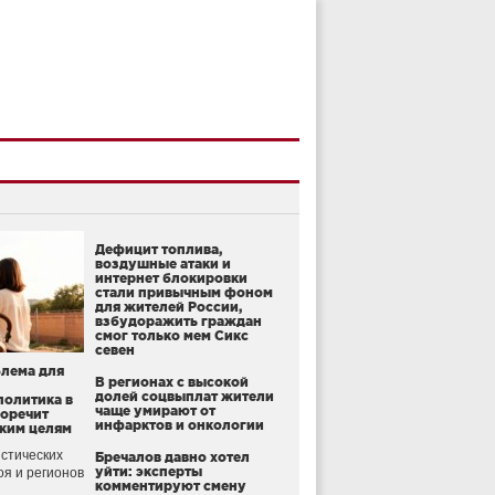
Дефицит топлива,
воздушные атаки и
интернет блокировки
стали привычным фоном
для жителей России,
взбудоражить граждан
смог только мем Сикс
севен
блема для
В регионах с высокой
долей соцвыплат жители
политика в
чаще умирают от
воречит
инфарктов и онкологии
ким целям
стических
Бречалов давно хотел
уйти: эксперты
оя и регионов
комментируют смену