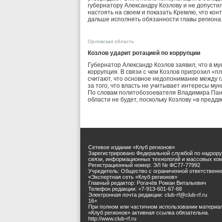
губернатору Александру Козлову и не допусти
настоять на своем и показать Кремлю, что кон
дальше исполнять обязанности главы региона
Орловская область
Козлов ударит ротацией по коррупции
Губернатор Александр Козлов заявил, что в м
коррупция. В связи с чем Козлов пригрозил «
считают, что основное недопонимание между г
за того, что власть не учитывает интересы м
По словам политобозоевателя Владимира Панф
области не будет, поскольку Козлову «в предд
Сетевое издание «Клуб регионов»
Зарегистрировано Федеральной службой по надзору
связи, информационных технологий и массовых ко
Регистрационный номер: ЭЛ № ФС77-77992
Учредитель: Общество с ограниченной ответственн
«Экспертная сеть «Клуб регионов»
Главный редактор: Рогачёв Роман Витальевич
Телефон редакции: +7-913-601-67-68
Электронная почта редакции: club-rf@club-rf.ru
16+
При полном или частичном использовании материа
«Клуб регионов» активная ссылка обязательна.
http://www.club-rf.ru