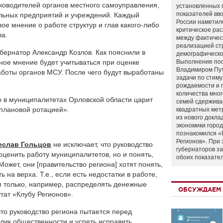
ководителей органов местного самоуправления,
установленных 
показателей вво
льных предприятий и учреждений. Каждый
России наметил
е мнение о работе структур и глав какого-либо
критическое ра
ла.
между фактичес
реализацией ст
бернатор Александр Козлов. Как пояснили в
демографическо
ное мнение будет учитываться при оценке
Выполнение по
Владимиром Пу
боты органов МСУ. После чего будут выработаны
задачи по стим
рождаемости и
количества мно
о в муниципалитетах Орловской области царит
семей сдержива
плановой ротацией».
квадратных мет
из нового докла
экономики город
познакомился «
Регионов». При 
еслав Гольцов
не исключает, что руководство
губернаторов з
оценить работу муниципалитетов, но и понять,
обоих показате
Может, они [правительство региона] хотят понять,
 на верха. Т.е., если есть недостатки в работе,
ом только, например, распределять денежные
ОБСУЖДАЕМ 
утат «Клубу Регионов».
что руководство региона пытается перед
лик общественности и успеть исправить