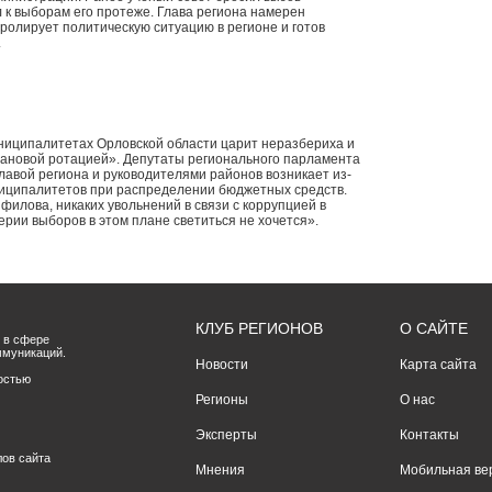
л к выборам его протеже. Глава региона намерен
тролирует политическую ситуацию в регионе и готов
.
униципалитетах Орловской области царит неразбериха и
плановой ротацией». Депутаты регионального парламента
лавой региона и руководителями районов возникает из-
униципалитетов при распределении бюджетных средств.
илова, никаких увольнений в связи с коррупцией в
верии выборов в этом плане светиться не хочется».
КЛУБ РЕГИОНОВ
О САЙТЕ
 в сфере
ммуникаций.
Новости
Карта сайта
остью
Регионы
О нас
Эксперты
Контакты
лов сайта
Мнения
Мобильная ве