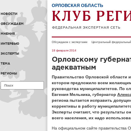
ОРЛОВСКАЯ ОБЛАСТЬ
НОВОСТИ
ОБСУЖДАЕМ
МНЕНИЯ
Обсуждаем с экспертами
Центральный федеральный
ИНТЕРВЬЮ
18 февраля 2014
ЭКСПЕРТЫ
Орловскому губерна
ТЕМА
адекватным
РЕГИОНЫ
Правительство Орловской области и
котором предложило всем желающим
руководства муниципалитетов. По сл
Евгения Мельника, губернатор
Алекс
региона пытается исправить допуще
коррективы в работу муниципалитето
Эксперты считают, что результаты о
всего населения, их надо использова
На официальном сайте правительства О