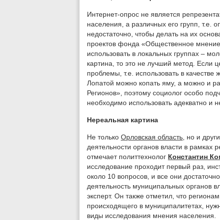
Интернет-опрос не является репрезента
населения, а различных его групп, т.е.
недостаточно, чтобы делать на их осно
проектов фонда «Общественное мнени
использовать в локальных группах – мо
картина, то это не лучший метод. Если 
проблемы, т.е. использовать в качестве
Лопатой можно копать яму, а можно и ра
Регионов», поэтому социолог особо подч
необходимо использовать адекватно и н
Нереальная картина
Не только
Орловская область
, но и дру
деятельности органов власти в рамках 
отмечает политтехнолог
Константин Ко
исследование проходит первый раз, инс
около 10 вопросов, и все они достаточн
деятельность муниципальных органов вл
эксперт. Он также отметил, что региона
происходящего в муниципалитетах, нуж
виды исследования мнения населения.