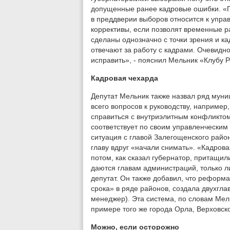
допущенные ранее кадровые ошибки. «П
в преддверии выборов относится к управ
коррективы, если позволят временные р
сделаны однозначно с точки зрения и кад
отвечают за работу с кадрами. Очевидно
исправить», - пояснил Мельник «Клубу Р
Кадровая чехарда
Депутат Мельник также назвал ряд муни
всего вопросов к руководству, например
справиться с внутриэлитным конфликтом
соответствует по своим управленческим
ситуация с главой Залегощенского райо
главу вдруг «начали снимать». «Кадров
потом, как сказал губернатор, притащил
даются главам администраций, только л
депутат. Он также добавил, что реформ
срока» в ряде районов, создала двухгла
менеджер). Эта система, по словам Мел
примере того же города Орла, Верховско
Можно, если осторожно