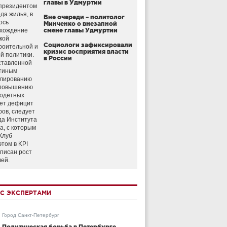
главы в Удмуртии
президентом
да жилья, в
Вне очереди – политолог
ось
Минченко о внезапной
схождение
смене главы Удмуртии
кой
Социологи зафиксировали
роительной и
кризис восприятия власти
й политики.
в России
ставленной
тиным
улированию
 повышению
годетных
ет дефицит
ров, следует
да Института
а, с которым
Клуб
этом в KPI
аписан рост
лей.
С ЭКСПЕРТАМИ
Город Санкт-Петербург
Политическая борьба в Петербурге