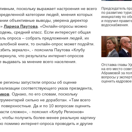
тивным, поскольку выражает настроения не всего
Председатель пр
по развитию тури
 определенной категории людей, мнения которых
инициативу по о
вании объективные выводы, уверена директор
и поручил правит
водоснабжения.
е»
Лариса Паутова
. «Онлайн-опросы можно
лодежь, средний класс. Если интересует общая
цель опроса – собрать предложения людей, их
 жалобной книги, то онлайн-опрос может подойти.
збить зеркало», - пояснила Паутова «Клубу
еркнула, что результаты интернет-опросов
е выдавать за мнение всего населения.
Отставка главы У
на его место сове
Абрамовой за пол
вопросы у экспер
оценить кадрово
гие регионы запустили опросы об оценке
реализации соответствующего указа президента,
мков
. Однако, по его словам, поскольку
трументарий сильно не доработан. «Там всего
о поверхностные. Да и по 10 вопросам оценить
асти сложно», - пояснил «Клубу Регионов»
м, чтобы получить более-менее реальную картину
но помимо интернет-опроса проводить и другие