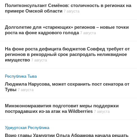
Политконсультант Семёнов: столичность в регионах на
примере Омской области
7 августа
Долголетие для «стареющих» регионов – новые точки
роста на фоне кадрового голода
7 августа
На фоне роста дефицита бюджетов Совфед требует от
регионов в рекордный срок распродать неликвидное
имущество
7 августа
Республика Тыва
Людмила Нарусова, может сохранить пост сенатора от
Тувы
7 августа
Минэкономразвития подготовит меры поддержки
пострадавших из-за атак на Wildberries
7 августа
Удмуртская Республика
Врио главы Удмуртии Ольга Абрамова начала решать