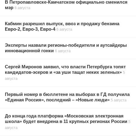
В Петропавловске-Камчатском официально сменился
мэр
6 августа
Кабмин разрешил выпуск, ввоз и продажу бензина
Евро-2, Евро-3, Евро-4
6 августа
Эксперты назвали регионы-победители и аутсайдеры
инновационной гонки
6 августа
Сергей Миронов заявил, что власти Петербурга топят
кандидатов-эсеров и «за уши тащат неких зеленых»
5
августа
Первый номер в бюллетене на выборах в ГД получила
«Единая Россия», последний – «Новые люди»
5 августа
До конца года платформа «Московская электронная
школа» будет внедрена в 11 крупных регионах России
5
августа