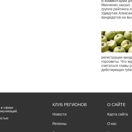
В комментарии дл
Минченко сказал,
группе рейтинга п
Удмуртии Алексан
кандидатов на вы
регистрации канд
горсоветы. Что ж
считаться главы р
действующих губ
КЛУБ РЕГИОНОВ
О САЙТЕ
 в сфере
ммуникаций.
Новости
Карта сайта
остью
Регионы
О нас