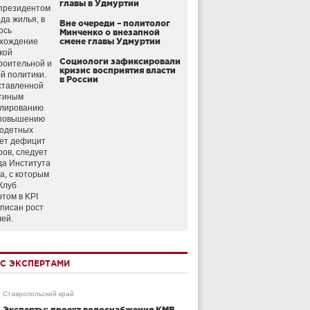
главы в Удмуртии
президентом
да жилья, в
Вне очереди – политолог
ось
Минченко о внезапной
схождение
смене главы Удмуртии
кой
Социологи зафиксировали
роительной и
кризис восприятия власти
й политики.
в России
ставленной
тиным
улированию
 повышению
годетных
ет дефицит
ров, следует
да Института
а, с которым
Клуб
этом в KPI
аписан рост
лей.
С ЭКСПЕРТАМИ
Ставропольский край
Эксперты: проект водоснабжения КМВ