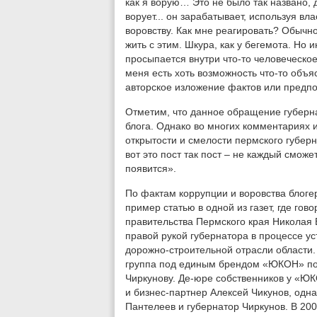
как я ворую… Это не было так названо, 
ворует... он зарабатывает, используя вл
воровству. Как мне реагировать? Обычн
жить с этим. Шкура, как у бегемота. Но 
просыпается внутри что-то человеческое
меня есть хоть возможность что-то объя
авторское изложение фактов или предп
Отметим, что данное обращение губерн
блога. Однако во многих комментариях 
открытости и смелости пермского губерн
вот это пост так пост – не каждый сможет
появится».
По фактам коррупции и воровства блоге
пример статью в одной из газет, где гов
правительства Пермского края Николая
правой рукой губернатора в процессе у
дорожно-строительной отрасли области
группа под единым брендом «ЮКОН» по
Чиркунову. Де-юре собственников у «Ю
и бизнес-партнер Алексей Чикунов, одн
Пантелеев и губернатор Чиркунов. В 20