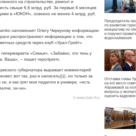
еленного на строительство, ремонт и
есть свыше 6,6 млрд. руб. За первые 6 месяцев
ящими в «ЮКОН», освоено не менее 4 млрд. руб.
Председатель пр
по развитию тури
инициативу по о
nisenko напоминает Олегу Чиркунову информацию
и поручил правит
Враги распространяют информацию о том, что
водоснабжения.
етных средств через клуб «Урал-Грейт».
 гипермаркета «Семья». «Забавно, что тень у
а. Ваша», – пишет reportperm.
ермского губернатора выражает комментарий
ожет, вот так, раз и написать)))), но только за
Отставка главы У
хи, и как грят мои педагоги в универе, «есть
на его место сове
Абрамовой за пол
малчи, хи-хи».
вопросы у экспер
оценить кадрово
© www.club-rf.ru