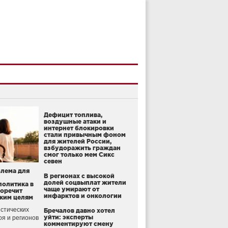
Дефицит топлива,
воздушные атаки и
интернет блокировки
стали привычным фоном
для жителей России,
взбудоражить граждан
смог только мем Сикс
севен
блема для
В регионах с высокой
долей соцвыплат жители
политика в
чаще умирают от
воречит
инфарктов и онкологии
ким целям
стических
Бречалов давно хотел
уйти: эксперты
оя и регионов
комментируют смену