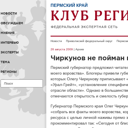
ПЕРМСКИЙ КРАЙ
НОВОСТИ
ОБСУЖДАЕМ
МНЕНИЯ
Новости
Приволжский федеральный округ
Пермски
ИНТЕРВЬЮ
26 августа 2009
| Архив
ЭКСПЕРТЫ
Чиркунов не пойман 
ТЕМА
Пермский губернатор предложил читате
РЕГИОНЫ
моего воровства». Блогеры привели губ
которых Олегу Чиркунову приписывают 
«Урал-Грейт», «установление специфиче
отрасли области». Однако в большинств
отмечаются открытость и смелость губе
Губернатор Пермского края Олег Чиркун
«собрать все факты моего воровства, ко
ресурса с целью личной наживы прямо 
прокомментировал так: «Сегодня от бли