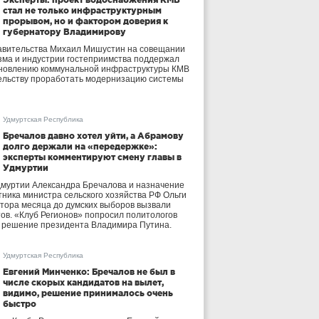
стал не только инфраструктурным
прорывом, но и фактором доверия к
губернатору Владимирову
авительства Михаил Мишустин на совещании
зма и индустрии гостеприимства поддержал
бновлению коммунальной инфраструктуры КМВ
ельству проработать модернизацию системы
Удмуртская Республика
Бречалов давно хотел уйти, а Абрамову
долго держали на «передержке»:
эксперты комментируют смену главы в
Удмуртии
дмуртии Александра Бречалова и назначение
тника министра сельского хозяйства РФ Ольги
тора месяца до думских выборов вызвали
тов. «Клуб Регионов» попросил политологов
е решение президента Владимира Путина.
Удмуртская Республика
Евгений Минченко: Бречалов не был в
числе скорых кандидатов на вылет,
видимо, решение принималось очень
быстро