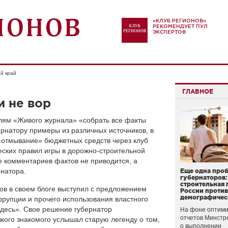
«КЛУБ РЕГИОНОВ»
РЕКОМЕНДУЕТ ПУЛ
ЭКСПЕРТОВ
й край
ГЛАВНОЕ
и не вор
лям «Живого журнала» «собрать все факты
ернатору примеры из различных источников, в
«отмывание» бюджетных средств через клуб
ских правил игры в дорожно-строительной
е комментариев фактов не приводится, а
рнатора.
Еще одна про
губернаторов:
строительная 
ов в своем блоге выступил с предложением
России проти
демографичес
ррупции и прочего использования властного
здесь». Свое решение губернатор
На фоне оптими
отчетов Минстр
зкого знакомого услышал старую легенду о том,
о выполнении