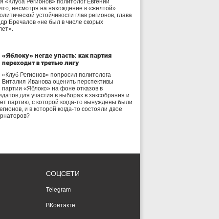
я «Клуба Регионов» политолог Евгений
 что, несмотря на нахождение в «желтой»
олитической устойчивости глав регионов, глава
др Бречалов «не был в числе скорых
лет».
«Яблоку» негде упасть: как партия
переходит в третью лигу
«Клуб Регионов» попросил политолога
Виталия Иванова оценить перспективы
партии «Яблоко» на фоне отказов в
идатов для участия в выборах в заксобрания и
дет партию, с которой когда-то вынуждены были
егионов, и в которой когда-то состояли двое
ернаторов?
СОЦСЕТИ
Telegram
ВКонтакте