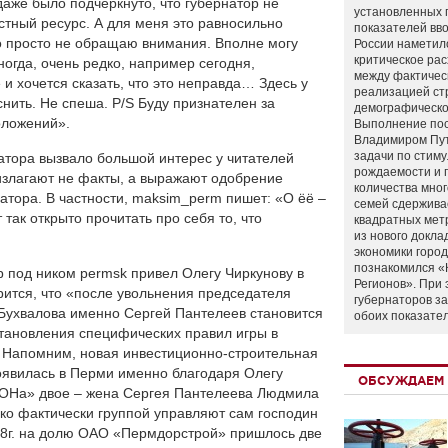
даже было подчеркнуто, что губернатор не
установленных 
астный ресурс. А для меня это равносильно
показателей вво
о просто не обращаю внимания. Вполне могу
России наметил
критическое ра
иногда, очень редко, например сегодня,
между фактичес
 и хочется сказать, что это неправда… Здесь у
реализацией ст
снить. Не спеша. P/S Буду признателен за
демографическо
оложений».
Выполнение по
Владимиром Пу
задачи по стим
атора вызвало большой интерес у читателей
рождаемости и
излагают не факты, а выражают одобрение
количества мно
атора. В частности, maksim_perm пишет: «О ёё –
семей сдержива
 так открыто прочитать про себя то, что
квадратных мет
из нового докла
экономики город
познакомился «
р под ником permsk привел Олегу Чиркунову в
Регионов». При 
орится, что «после увольнения председателя
губернаторов з
 Бухвалова именно Сергей Пантелеев становится
обоих показате
становления специфических правил игры в
. Напомним, новая инвестиционно-строительная
явилась в Перми именно благодаря Олегу
ОБСУЖДАЕМ 
КОНа» двое – жена Сергея Пантелеева Людмила
ако фактически группой управляют сам господин
08г. на долю ОАО «Пермдорстрой» пришлось две