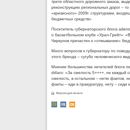
трети областного дорожного заказа, выд
реконструкцию региональных дорог – то 
«кризисного» 2009г. структурами, вход
бюджетных средств».
Посетитель губернаторского блога ade
о баскетбольном клубе «Урал-Грейт»: «
Чиркунов причастен к «отмыванию» бюдж
Много вопросов к губернатору по поводу
этого бренда – сугубо человеческого вид
Мнение большинства читателей блога п
di4aro: «За смелость 5++++, не каждый см
смелость, в остальном – нетю фактов, хи 
факты – иди в пракуратуру, нету – сиди 
Версия для печати