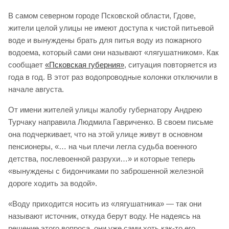
В самом северном городе Псковской области, Гдове,
жители целой улицы не имеют доступа к чистой питьевой
воде и вынуждены брать для питья воду из пожарного
водоема, который сами они называют «лягушатником». Как
сообщает
«Псковская губерния»
, ситуация повторяется из
года в год. В этот раз водопроводные колонки отключили в
начале августа.
От имени жителей улицы жалобу губернатору Андрею
Турчаку направила Людмила Гавриченко. В своем письме
она подчеркивает, что на этой улице живут в основном
пенсионеры, «… на чьи плечи легла судьба военного
детства, послевоенной разрухи…» и которые теперь
«вынуждены с бидончиками по заброшенной железной
дороге ходить за водой».
«Воду приходится носить из «лягушатника» — так они
называют источник, откуда берут воду. Не надеясь на
решение этого вопроса, они уже сами хоть как-то его